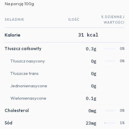
Na porcję
100g
% DZIENNEJ
SKŁADNIK
ILOŚĆ
WARTOŚCI
Kalorie
31 kcal
Tłuszcz całkowity
0.3g
0%
Tłuszcz nasycony
0g
0%
Tłuszcze trans
0g
Jednonienasycone
0g
Wielonienasycone
0.1g
Cholesterol
0mg
0%
Sód
23mg
1%