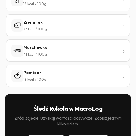
🥬
18 kcal / 100g
Ziemniak
🥔
77 kcal / 100g
Marchewka
🥕
41 kcal / 100g
Pomidor
🍅
18 kcal / 100g
Śledź Rukola w MacroLog
Zrób zdjęcie. Uzyskaj wartości odżywcze. Zapisz jednym
kliknięciem.