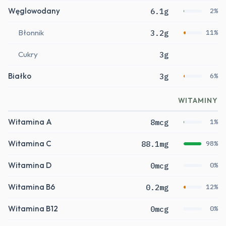
Węglowodany
6.1g
2%
Błonnik
3.2g
11%
Cukry
3g
Białko
3g
6%
WITAMINY
Witamina A
8mcg
1%
Witamina C
88.1mg
98%
Witamina D
0mcg
0%
Witamina B6
0.2mg
12%
Witamina B12
0mcg
0%