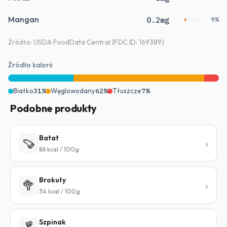
Mangan
0.2mg
9%
Źródło: USDA FoodData Central (FDC ID: 169389)
Źródło kalorii
Białko
31%
Węglowodany
62%
Tłuszcze
7%
Podobne produkty
Batat
🍠
86 kcal / 100g
Brokuły
🥦
34 kcal / 100g
Szpinak