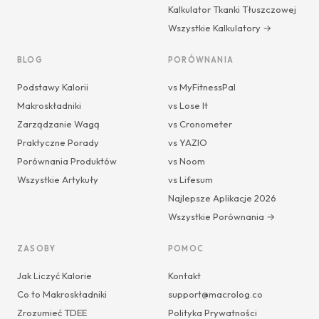
Kalkulator Tkanki Tłuszczowej
Wszystkie Kalkulatory →
BLOG
PORÓWNANIA
Podstawy Kalorii
vs MyFitnessPal
Makroskładniki
vs Lose It
Zarządzanie Wagą
vs Cronometer
Praktyczne Porady
vs YAZIO
Porównania Produktów
vs Noom
Wszystkie Artykuły
vs Lifesum
Najlepsze Aplikacje 2026
Wszystkie Porównania →
ZASOBY
POMOC
Jak Liczyć Kalorie
Kontakt
Co to Makroskładniki
support@macrolog.co
Zrozumieć TDEE
Polityka Prywatności