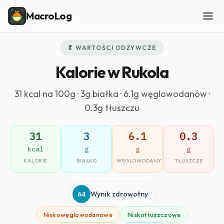
MacroLog
🥬 WARTOŚCI ODŻYWCZE
Kalorie w Rukola
31 kcal na 100g · 3g białka · 6.1g węglowodanów ·
0.3g tłuszczu
31
3
6.1
0.3
kcal
g
g
g
KALORIE
BIAŁKO
WĘGLOWODANY
TŁUSZCZE
64
Wynik zdrowotny
Niskowęglowodanowe
Niskotłuszczowe