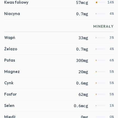
Kwas foliowy
57mcg
14%
Niacyna
0.7mg
4%
MINERAŁY
Wapń
33mg
3%
Żelazo
0.7mg
4%
Potas
300mg
6%
Magnez
20mg
5%
Cynk
0.6mg
5%
Fosfor
62mg
5%
Selen
0.6mcg
1%
Miedź
0mg
0%