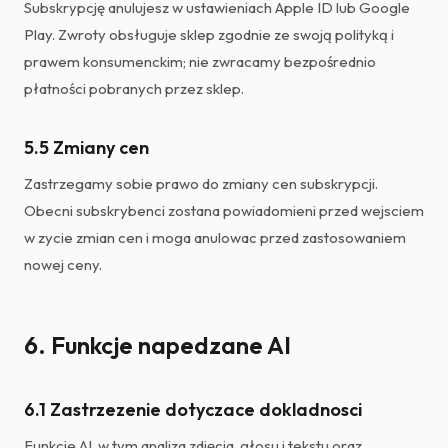
Subskrypcję anulujesz w ustawieniach Apple ID lub Google
Play. Zwroty obsługuje sklep zgodnie ze swoją polityką i
prawem konsumenckim; nie zwracamy bezpośrednio
płatności pobranych przez sklep.
5.5 Zmiany cen
Zastrzegamy sobie prawo do zmiany cen subskrypcji.
Obecni subskrybenci zostana powiadomieni przed wejsciem
w zycie zmian cen i moga anulowac przed zastosowaniem
nowej ceny.
6. Funkcje napedzane AI
6.1 Zastrzezenie dotyczace dokladnosci
Funkcje AI, w tym analiza zdjęcia, głosu i tekstu oraz