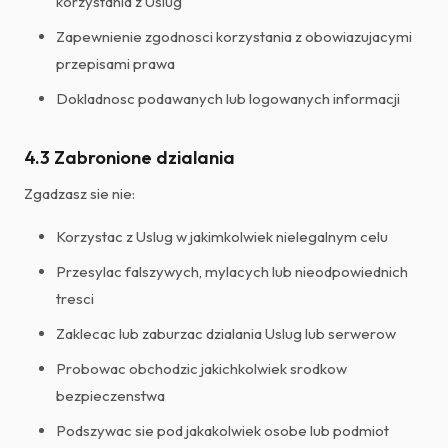
korzystania z Uslug
Zapewnienie zgodnosci korzystania z obowiazujacymi
przepisami prawa
Dokladnosc podawanych lub logowanych informacji
4.3 Zabronione dzialania
Zgadzasz sie nie:
Korzystac z Uslug w jakimkolwiek nielegalnym celu
Przesylac falszywych, mylacych lub nieodpowiednich
tresci
Zaklecac lub zaburzac dzialania Uslug lub serwerow
Probowac obchodzic jakichkolwiek srodkow
bezpieczenstwa
Podszywac sie pod jakakolwiek osobe lub podmiot