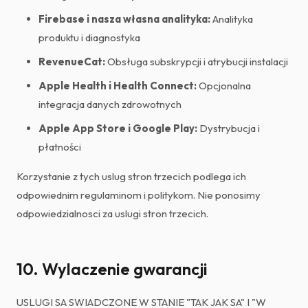
Firebase i nasza własna analityka:
Analityka
produktu i diagnostyka
RevenueCat:
Obsługa subskrypcji i atrybucji instalacji
Apple Health i Health Connect:
Opcjonalna
integracja danych zdrowotnych
Apple App Store i Google Play:
Dystrybucja i
płatności
Korzystanie z tych uslug stron trzecich podlega ich
odpowiednim regulaminom i politykom. Nie ponosimy
odpowiedzialnosci za uslugi stron trzecich.
10. Wylaczenie gwarancji
USLUGI SA SWIADCZONE W STANIE "TAK JAK SA" I "W