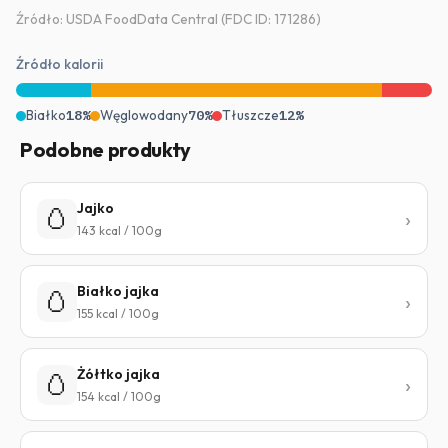
Źródło: USDA FoodData Central (FDC ID: 171286)
Źródło kalorii
Białko
18%
Węglowodany
70%
Tłuszcze
12%
Podobne produkty
Jajko
🥚
143 kcal / 100g
Białko jajka
🥚
155 kcal / 100g
Żółtko jajka
🥚
154 kcal / 100g