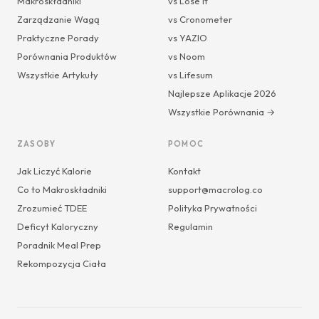
Makroskładniki
vs Lose It
Zarządzanie Wagą
vs Cronometer
Praktyczne Porady
vs YAZIO
Porównania Produktów
vs Noom
Wszystkie Artykuły
vs Lifesum
Najlepsze Aplikacje 2026
Wszystkie Porównania →
ZASOBY
POMOC
Jak Liczyć Kalorie
Kontakt
Co to Makroskładniki
support@macrolog.co
Zrozumieć TDEE
Polityka Prywatności
Deficyt Kaloryczny
Regulamin
Poradnik Meal Prep
Rekompozycja Ciała