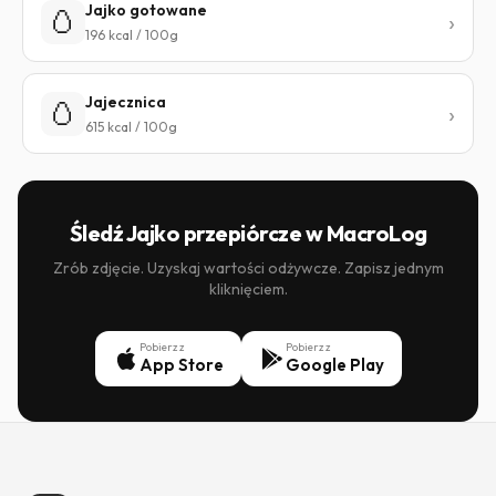
Jajko gotowane
🥚
196 kcal / 100g
Jajecznica
🥚
615 kcal / 100g
Śledź Jajko przepiórcze w MacroLog
Zrób zdjęcie. Uzyskaj wartości odżywcze. Zapisz jednym
kliknięciem.
Pobierz z
Pobierz z
App Store
Google Play