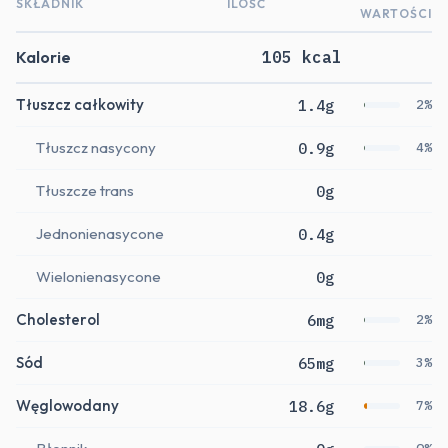
SKŁADNIK
ILOŚĆ
WARTOŚCI
Kalorie
105 kcal
Tłuszcz całkowity
1.4g
2%
Tłuszcz nasycony
0.9g
4%
Tłuszcze trans
0g
Jednonienasycone
0.4g
Wielonienasycone
0g
Cholesterol
6mg
2%
Sód
65mg
3%
Węglowodany
18.6g
7%