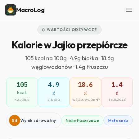
MacroLog
🥚 WARTOŚCI ODŻYWCZE
Kalorie w Jajko przepiórcze
105 kcal na 100g · 4.9g białka · 18.6g
węglowodanów · 1.4g tłuszczu
105
4.9
18.6
1.4
kcal
g
g
g
KALORIE
BIAŁKO
WĘGLOWODANY
TŁUSZCZE
54
Wynik zdrowotny
Niskotłuszczowe
Mało sodu