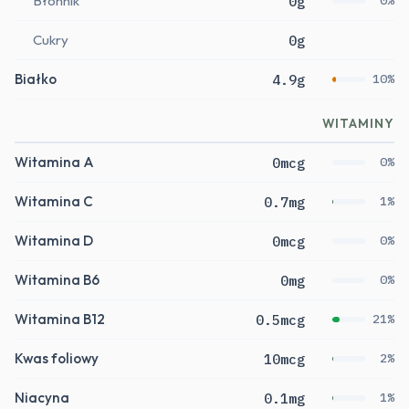
Błonnik
0g
0%
Cukry
0g
Białko
4.9g
10%
WITAMINY
Witamina A
0mcg
0%
Witamina C
0.7mg
1%
Witamina D
0mcg
0%
Witamina B6
0mg
0%
Witamina B12
0.5mcg
21%
Kwas foliowy
10mcg
2%
Niacyna
0.1mg
1%