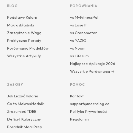
BLOG
PORÓWNANIA
Podstawy Kalorii
vs MyFitnessPal
Makroskładniki
vs Lose It
Zarządzanie Wagą
vs Cronometer
Praktyczne Porady
vs YAZIO
Porównania Produktów
vs Noom
Wszystkie Artykuły
vs Lifesum
Najlepsze Aplikacje 2026
Wszystkie Porównania →
ZASOBY
POMOC
Jak Liczyć Kalorie
Kontakt
Co to Makroskładniki
support@macrolog.co
Zrozumieć TDEE
Polityka Prywatności
Deficyt Kaloryczny
Regulamin
Poradnik Meal Prep