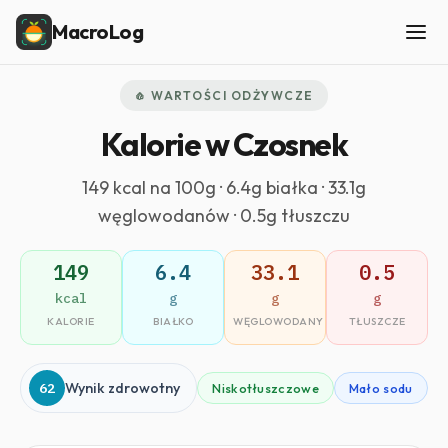
MacroLog
🧄 WARTOŚCI ODŻYWCZE
Kalorie w Czosnek
149 kcal na 100g · 6.4g białka · 33.1g
węglowodanów · 0.5g tłuszczu
149
6.4
33.1
0.5
kcal
g
g
g
KALORIE
BIAŁKO
WĘGLOWODANY
TŁUSZCZE
62
Wynik zdrowotny
Niskotłuszczowe
Mało sodu