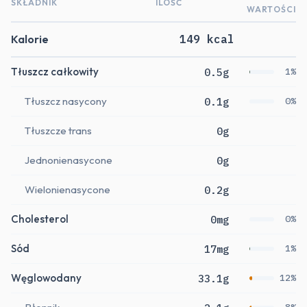
SKŁADNIK
ILOŚĆ
WARTOŚCI
Kalorie
149 kcal
Tłuszcz całkowity
0.5g
1%
Tłuszcz nasycony
0.1g
0%
Tłuszcze trans
0g
Jednonienasycone
0g
Wielonienasycone
0.2g
Cholesterol
0mg
0%
Sód
17mg
1%
Węglowodany
33.1g
12%