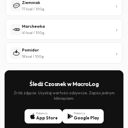
Ziemniak
🥔
77 kcal / 100g
Marchewka
🥕
41 kcal / 100g
Pomidor
🍅
18 kcal / 100g
Śledź Czosnek w MacroLog
Zrób zdjęcie. Uzyskaj wartości odżywcze. Zapisz jednym
kliknięciem.
Pobierz z
Pobierz z
App Store
Google Play