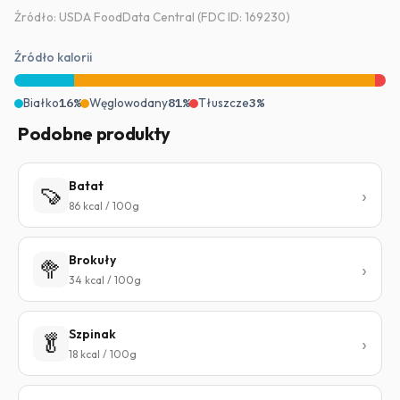
Źródło: USDA FoodData Central (FDC ID: 169230)
Źródło kalorii
Białko
16%
Węglowodany
81%
Tłuszcze
3%
Podobne produkty
Batat
🍠
86 kcal / 100g
Brokuły
🥦
34 kcal / 100g
Szpinak
🥬
18 kcal / 100g