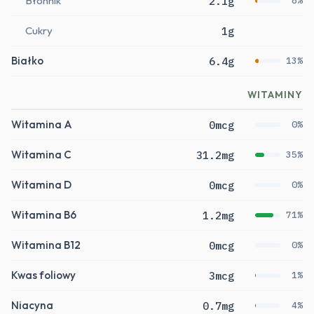
Błonnik
2.1g
8%
Cukry
1g
Białko
6.4g
13%
WITAMINY
Witamina A
0mcg
0%
Witamina C
31.2mg
35%
Witamina D
0mcg
0%
Witamina B6
1.2mg
71%
Witamina B12
0mcg
0%
Kwas foliowy
3mcg
1%
Niacyna
0.7mg
4%