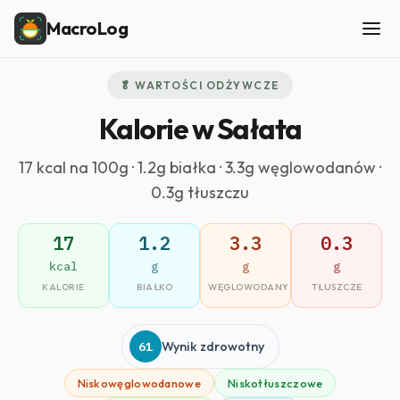
MacroLog
🥬 WARTOŚCI ODŻYWCZE
Kalorie w Sałata
17 kcal na 100g · 1.2g białka · 3.3g węglowodanów ·
0.3g tłuszczu
17
1.2
3.3
0.3
kcal
g
g
g
KALORIE
BIAŁKO
WĘGLOWODANY
TŁUSZCZE
61
Wynik zdrowotny
Niskowęglowodanowe
Niskotłuszczowe