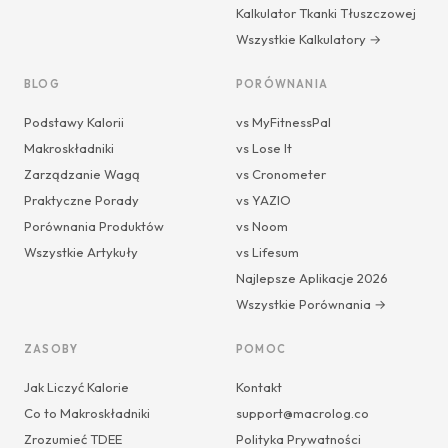
Kalkulator Tkanki Tłuszczowej
Wszystkie Kalkulatory →
BLOG
PORÓWNANIA
Podstawy Kalorii
vs MyFitnessPal
Makroskładniki
vs Lose It
Zarządzanie Wagą
vs Cronometer
Praktyczne Porady
vs YAZIO
Porównania Produktów
vs Noom
Wszystkie Artykuły
vs Lifesum
Najlepsze Aplikacje 2026
Wszystkie Porównania →
ZASOBY
POMOC
Jak Liczyć Kalorie
Kontakt
Co to Makroskładniki
support@macrolog.co
Zrozumieć TDEE
Polityka Prywatności