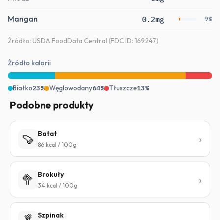
Mangan
0.2mg
9%
Źródło: USDA FoodData Central (FDC ID: 169247)
Źródło kalorii
Białko
23%
Węglowodany
64%
Tłuszcze
13%
Podobne produkty
Batat
🍠
86 kcal / 100g
Brokuły
🥦
34 kcal / 100g
Szpinak