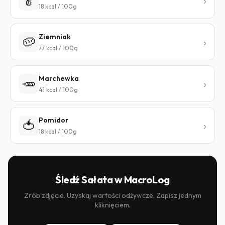
🥬
18 kcal / 100g
Ziemniak
🥔
77 kcal / 100g
Marchewka
🥕
41 kcal / 100g
Pomidor
🍅
18 kcal / 100g
Śledź Sałata w MacroLog
Zrób zdjęcie. Uzyskaj wartości odżywcze. Zapisz jednym
kliknięciem.