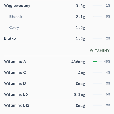
Węglowodany
3.3g
1%
Błonnik
2.1g
8%
Cukry
1.2g
Białko
1.2g
2%
WITAMINY
Witamina A
436mcg
48%
Witamina C
4mg
4%
Witamina D
0mcg
0%
Witamina B6
0.1mg
6%
Witamina B12
0mcg
0%