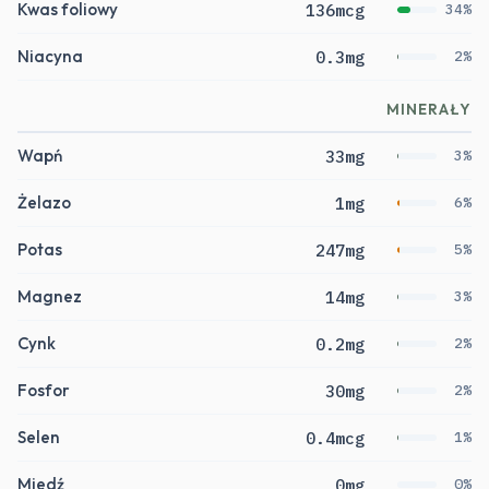
Kwas foliowy
136mcg
34%
Niacyna
0.3mg
2%
MINERAŁY
Wapń
33mg
3%
Żelazo
1mg
6%
Potas
247mg
5%
Magnez
14mg
3%
Cynk
0.2mg
2%
Fosfor
30mg
2%
Selen
0.4mcg
1%
Miedź
0mg
0%