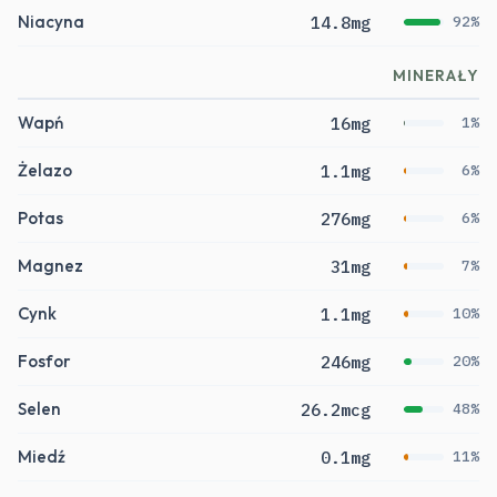
Niacyna
14.8mg
92%
MINERAŁY
Wapń
16mg
1%
Żelazo
1.1mg
6%
Potas
276mg
6%
Magnez
31mg
7%
Cynk
1.1mg
10%
Fosfor
246mg
20%
Selen
26.2mcg
48%
Miedź
0.1mg
11%