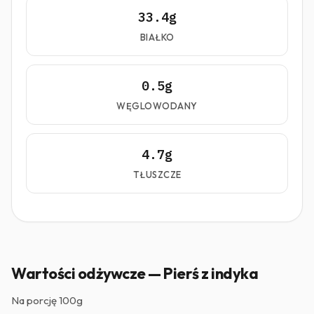
33.4g
BIAŁKO
0.5g
WĘGLOWODANY
4.7g
TŁUSZCZE
Wartości odżywcze — Pierś z indyka
Na porcję
100g