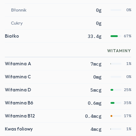
Błonnik
0g
0%
Cukry
0g
Białko
33.4g
67%
WITAMINY
Witamina A
7mcg
1%
Witamina C
0mg
0%
Witamina D
5mcg
25%
Witamina B6
0.6mg
35%
Witamina B12
0.4mcg
17%
Kwas foliowy
4mcg
1%