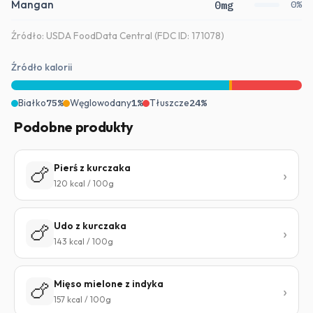
Mangan
0mg
0%
Źródło: USDA FoodData Central (FDC ID: 171078)
Źródło kalorii
Białko
75%
Węglowodany
1%
Tłuszcze
24%
Podobne produkty
Pierś z kurczaka
🍗
120 kcal / 100g
Udo z kurczaka
🍗
143 kcal / 100g
Mięso mielone z indyka
🍗
157 kcal / 100g