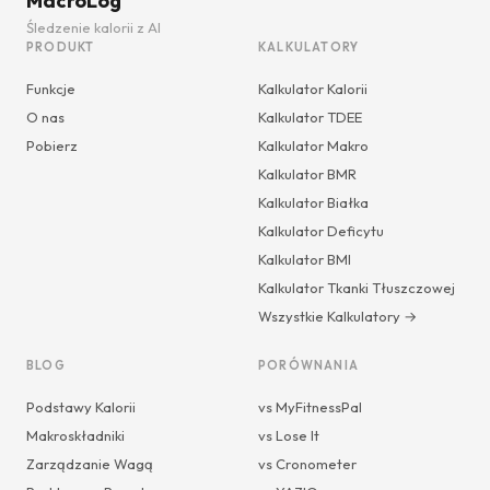
MacroLog
Śledzenie kalorii z AI
PRODUKT
KALKULATORY
Funkcje
Kalkulator Kalorii
O nas
Kalkulator TDEE
Pobierz
Kalkulator Makro
Kalkulator BMR
Kalkulator Białka
Kalkulator Deficytu
Kalkulator BMI
Kalkulator Tkanki Tłuszczowej
Wszystkie Kalkulatory →
BLOG
PORÓWNANIA
Podstawy Kalorii
vs MyFitnessPal
Makroskładniki
vs Lose It
Zarządzanie Wagą
vs Cronometer