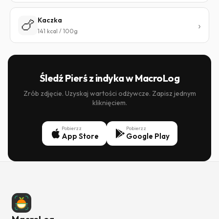
Kaczka
🍗
141 kcal / 100g
Śledź Pierś z indyka w MacroLog
Zrób zdjęcie. Uzyskaj wartości odżywcze. Zapisz jednym
kliknięciem.
Pobierz z
Pobierz z
App Store
Google Play