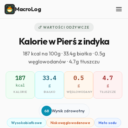
MacroLog
🍗 WARTOŚCI ODŻYWCZE
Kalorie w Pierś z indyka
187 kcal na 100g · 33.4g białka · 0.5g
węglowodanów · 4.7g tłuszczu
187
33.4
0.5
4.7
kcal
g
g
g
KALORIE
BIAŁKO
WĘGLOWODANY
TŁUSZCZE
68
Wynik zdrowotny
Wysokobiałkowe
Niskowęglowodanowe
Mało sodu