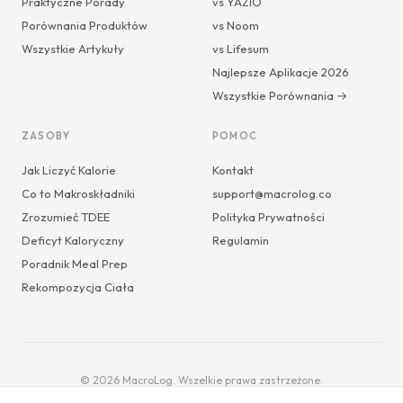
Praktyczne Porady
vs YAZIO
Porównania Produktów
vs Noom
Wszystkie Artykuły
vs Lifesum
Najlepsze Aplikacje 2026
Wszystkie Porównania →
ZASOBY
POMOC
Jak Liczyć Kalorie
Kontakt
Co to Makroskładniki
support@macrolog.co
Zrozumieć TDEE
Polityka Prywatności
Deficyt Kaloryczny
Regulamin
Poradnik Meal Prep
Rekompozycja Ciała
© 2026 MacroLog. Wszelkie prawa zastrzeżone.