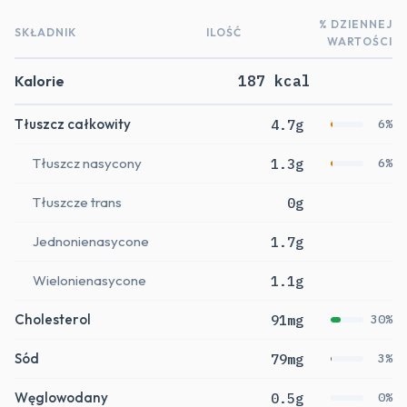
% DZIENNEJ
SKŁADNIK
ILOŚĆ
WARTOŚCI
Kalorie
187 kcal
Tłuszcz całkowity
4.7g
6%
Tłuszcz nasycony
1.3g
6%
Tłuszcze trans
0g
Jednonienasycone
1.7g
Wielonienasycone
1.1g
Cholesterol
91mg
30%
Sód
79mg
3%
Węglowodany
0.5g
0%