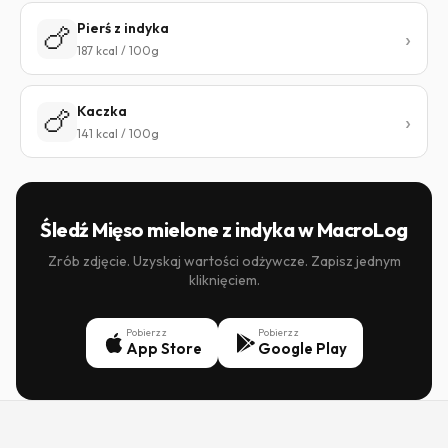
Pierś z indyka
🍗
187 kcal / 100g
Kaczka
🍗
141 kcal / 100g
Śledź Mięso mielone z indyka w MacroLog
Zrób zdjęcie. Uzyskaj wartości odżywcze. Zapisz jednym
kliknięciem.
Pobierz z
Pobierz z
App Store
Google Play