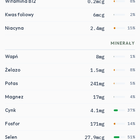
Witamina B12
0.2mcg
8%
Kwas foliowy
6mcg
2%
Niacyna
2.4mg
15%
MINERAŁY
Wapń
8mg
1%
Żelazo
1.5mg
8%
Potas
241mg
5%
Magnez
17mg
4%
Cynk
4.1mg
37%
Fosfor
171mg
14%
Selen
27.9mcg
51%