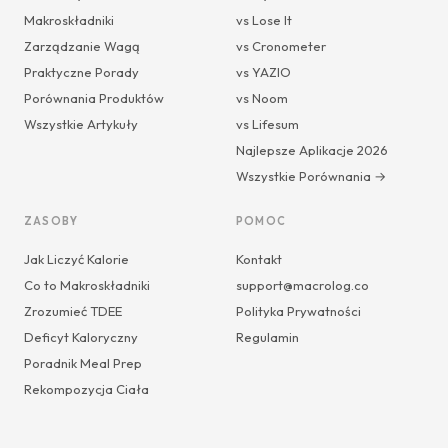
Makroskładniki
vs Lose It
Zarządzanie Wagą
vs Cronometer
Praktyczne Porady
vs YAZIO
Porównania Produktów
vs Noom
Wszystkie Artykuły
vs Lifesum
Najlepsze Aplikacje 2026
Wszystkie Porównania →
ZASOBY
POMOC
Jak Liczyć Kalorie
Kontakt
Co to Makroskładniki
support@macrolog.co
Zrozumieć TDEE
Polityka Prywatności
Deficyt Kaloryczny
Regulamin
Poradnik Meal Prep
Rekompozycja Ciała