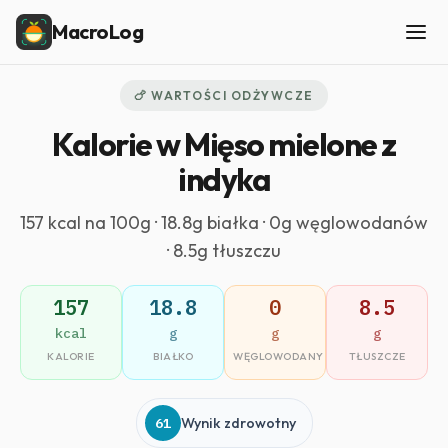
MacroLog
🍗 WARTOŚCI ODŻYWCZE
Kalorie w Mięso mielone z
indyka
157 kcal na 100g · 18.8g białka · 0g węglowodanów
· 8.5g tłuszczu
157
18.8
0
8.5
kcal
g
g
g
KALORIE
BIAŁKO
WĘGLOWODANY
TŁUSZCZE
61
Wynik zdrowotny