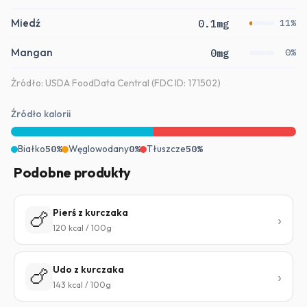
Miedź
0.1mg
11%
Mangan
0mg
0%
Źródło: USDA FoodData Central (FDC ID: 171502)
Źródło kalorii
Białko
50%
Węglowodany
0%
Tłuszcze
50%
Podobne produkty
Pierś z kurczaka
🍗
120 kcal / 100g
Udo z kurczaka
🍗
143 kcal / 100g