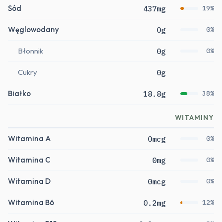
Sód
437mg
19%
Węglowodany
0g
0%
Błonnik
0g
0%
Cukry
0g
Białko
18.8g
38%
WITAMINY
Witamina A
0mcg
0%
Witamina C
0mg
0%
Witamina D
0mcg
0%
Witamina B6
0.2mg
12%