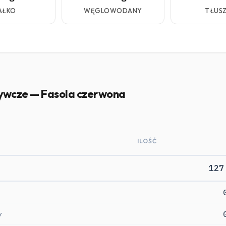
AŁKO
WĘGLOWODANY
TŁUS
ywcze — Fasola czerwona
ILOŚĆ
127
y