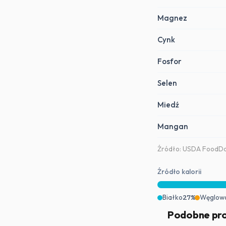
Magnez
Cynk
Fosfor
Selen
Miedź
Mangan
Źródło: USDA FoodDat
Źródło kalorii
Białko
27%
Węglow
Podobne pr