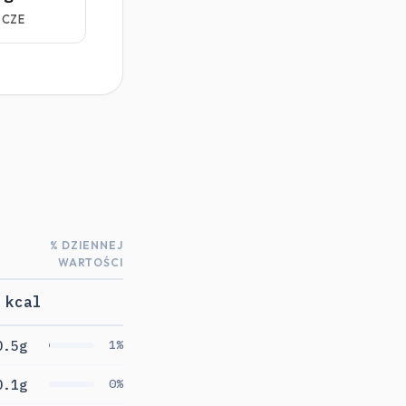
ZCZE
% DZIENNEJ
WARTOŚCI
 kcal
0.5g
1%
0.1g
0%