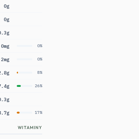
0g
0g
0.3g
0mg
0%
2mg
0%
2.8g
8%
7.4g
26%
0.3g
8.7g
17%
WITAMINY