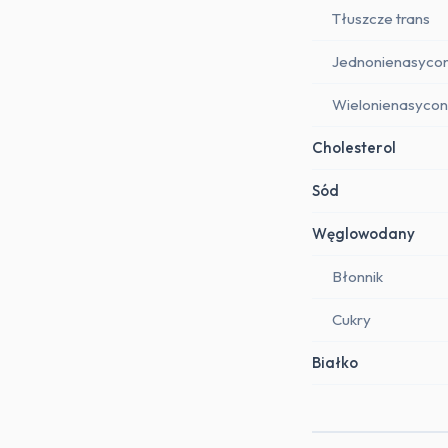
Tłuszcze trans
Jednonienasyco
Wielonienasyco
Cholesterol
Sód
Węglowodany
Błonnik
Cukry
Białko