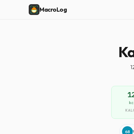
MacroLog
Ka
1
1
kc
KAL
68