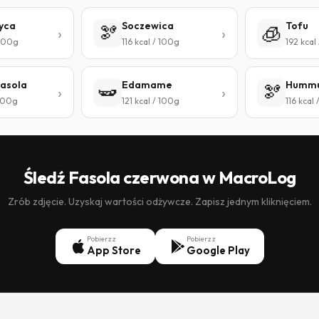
yca
Soczewica
Tofu
🫘
🧊
 100g
116 kcal / 100g
192 kcal
fasola
Edamame
Humm
🫛
🫘
 100g
121 kcal / 100g
116 kcal
Śledź Fasola czerwona w MacroLog
Zrób zdjęcie. Uzyskaj wartości odżywcze. Zapisz jednym kliknięciem.
Pobierz z
Pobierz z
App Store
Google Play