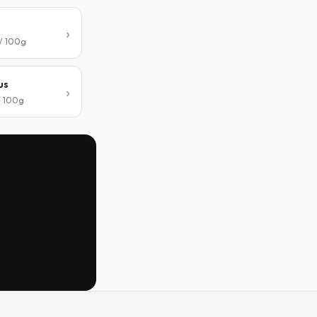
 / 100g
us
 / 100g