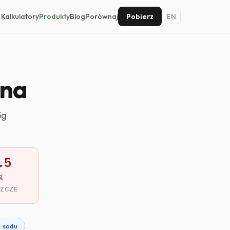
Kalkulatory
Produkty
Blog
Porównaj
Pobierz
EN
ona
5g
.5
g
SZCZE
 sodu