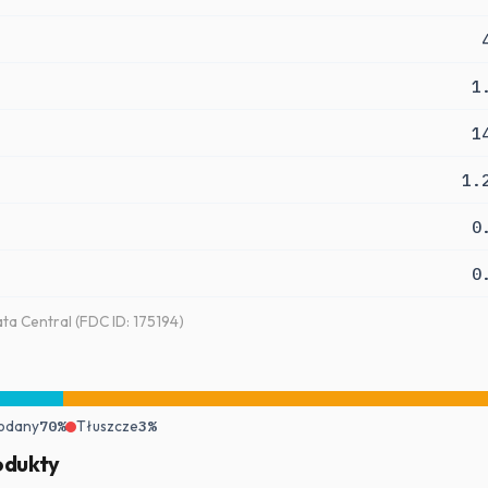
1
1
1.
0
0
a Central (FDC ID: 175194)
odany
70%
Tłuszcze
3%
odukty