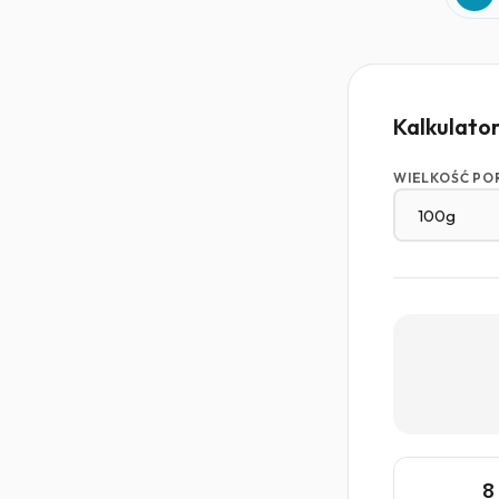
Kalkulato
WIELKOŚĆ PO
8