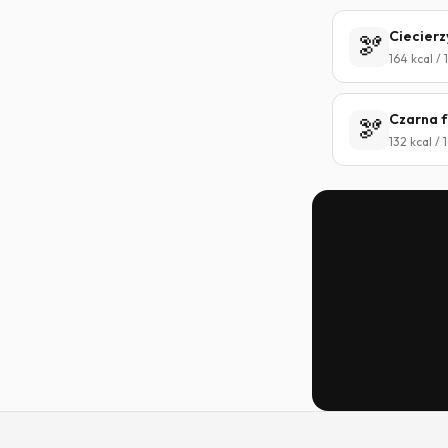
Ciecierz
🫘
164 kcal /
Czarna 
🫘
132 kcal /