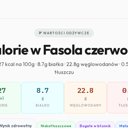
🫘 WARTOŚCI ODŻYWCZE
lorie w Fasola czerw
27 kcal na 100g · 8.7g białka · 22.8g węglowodanów · 0.
tłuszczu
27
8.7
22.8
0
al
g
g
ORIE
BIAŁKO
WĘGLOWODANY
TŁU
Wynik zdrowotny
Niskotłuszczowe
Bogate w błonnik
Mało