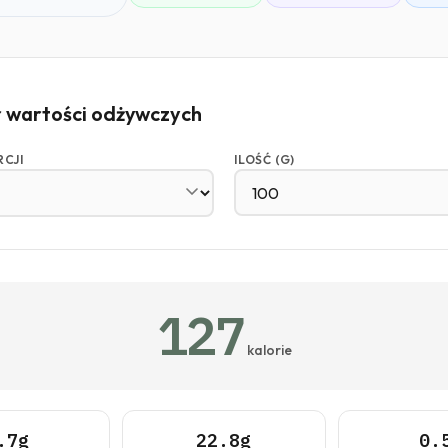
r wartości odżywczych
RCJI
ILOŚĆ (G)
127
kalorie
.7g
22.8g
0.