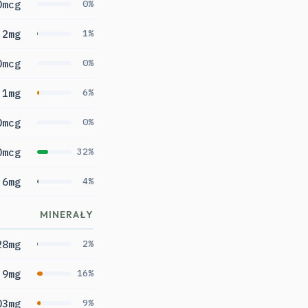
0mcg
0%
.2mg
1%
0mcg
0%
.1mg
6%
0mcg
0%
0mcg
32%
.6mg
4%
MINERAŁY
28mg
2%
.9mg
16%
03mg
9%