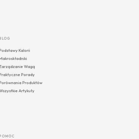
BLOG
Podstawy Kalorii
Makroskładniki
Zarządzanie Wagą
Praktyczne Porady
Porównania Produktów
Wszystkie Artykuły
POMOC