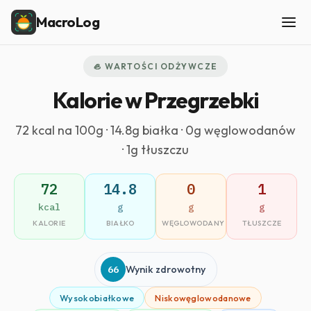
MacroLog
🦪 WARTOŚCI ODŻYWCZE
Kalorie w Przegrzebki
72 kcal na 100g · 14.8g białka · 0g węglowodanów
· 1g tłuszczu
72
14.8
0
1
kcal
g
g
g
KALORIE
BIAŁKO
WĘGLOWODANY
TŁUSZCZE
66
Wynik zdrowotny
Wysokobiałkowe
Niskowęglowodanowe