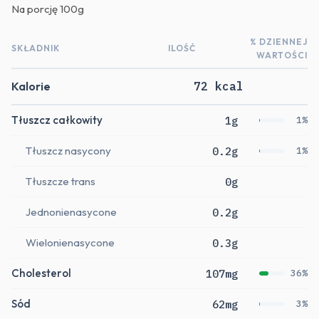
Na porcję
100g
% DZIENNEJ
SKŁADNIK
ILOŚĆ
WARTOŚCI
Kalorie
72 kcal
Tłuszcz całkowity
1g
1%
Tłuszcz nasycony
0.2g
1%
Tłuszcze trans
0g
Jednonienasycone
0.2g
Wielonienasycone
0.3g
Cholesterol
107mg
36%
Sód
62mg
3%