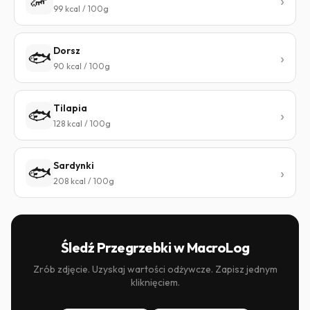
🦐
99 kcal / 100g
Dorsz
🐟
90 kcal / 100g
Tilapia
🐟
128 kcal / 100g
Sardynki
🐟
208 kcal / 100g
Śledź Przegrzebki w MacroLog
Zrób zdjęcie. Uzyskaj wartości odżywcze. Zapisz jednym
kliknięciem.