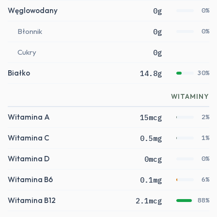
Węglowodany
0g
0%
Błonnik
0g
0%
Cukry
0g
Białko
14.8g
30%
WITAMINY
Witamina A
15mcg
2%
Witamina C
0.5mg
1%
Witamina D
0mcg
0%
Witamina B6
0.1mg
6%
Witamina B12
2.1mcg
88%