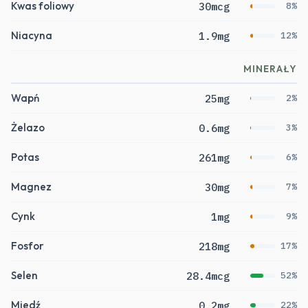
Kwas foliowy
30mcg
8%
Niacyna
1.9mg
12%
MINERAŁY
Wapń
25mg
2%
Żelazo
0.6mg
3%
Potas
261mg
6%
Magnez
30mg
7%
Cynk
1mg
9%
Fosfor
218mg
17%
Selen
28.4mcg
52%
Miedź
0.2mg
22%