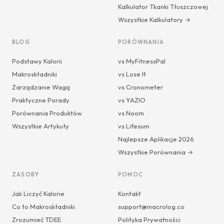
Kalkulator Tkanki Tłuszczowej
Wszystkie Kalkulatory →
BLOG
PORÓWNANIA
Podstawy Kalorii
vs MyFitnessPal
Makroskładniki
vs Lose It
Zarządzanie Wagą
vs Cronometer
Praktyczne Porady
vs YAZIO
Porównania Produktów
vs Noom
Wszystkie Artykuły
vs Lifesum
Najlepsze Aplikacje 2026
Wszystkie Porównania →
ZASOBY
POMOC
Jak Liczyć Kalorie
Kontakt
Co to Makroskładniki
support@macrolog.co
Zrozumieć TDEE
Polityka Prywatności