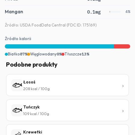
Mangan
0.1mg
4%
Źródło: USDA FoodData Central (FDC ID: 175169)
Źródło kalorii
Białko
87%
Węglowodany
0%
Tłuszcze
13%
Podobne produkty
Łosoś
🐟
208 kcal / 100g
Tuńczyk
🐟
109 kcal / 100g
Krewetki