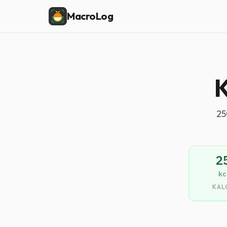
MacroLog
K
25
2
kc
KAL