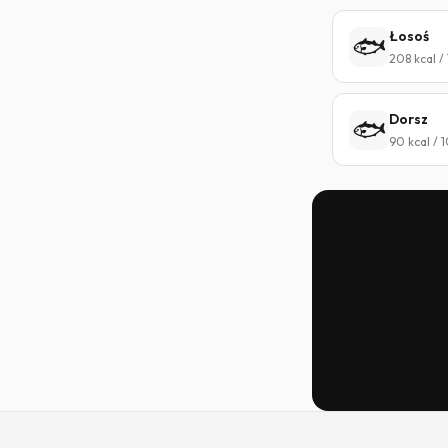
Łosoś
🐟
208 kcal /
Dorsz
🐟
90 kcal / 