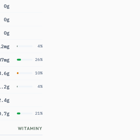
0g
0g
0g
12mg
4%
07mg
26%
8.6g
10%
1.2g
4%
2.4g
0.7g
21%
WITAMINY