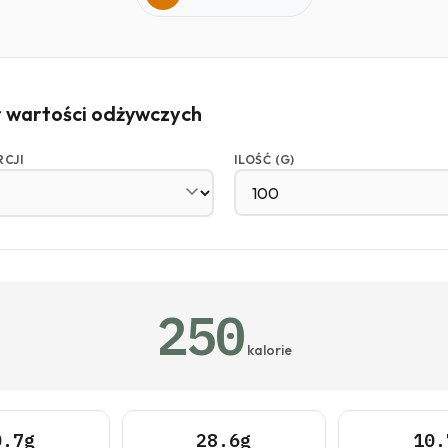
r wartości odżywczych
RCJI
ILOŚĆ (G)
250
kalorie
0.7g
28.6g
10.