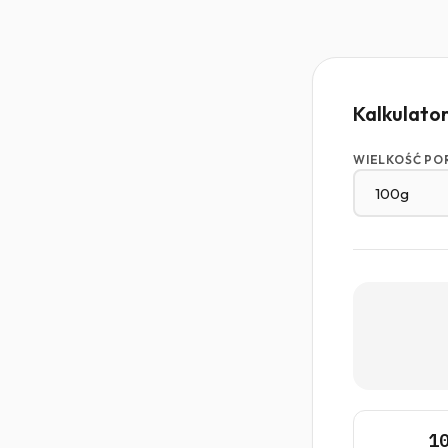
Kalkulato
WIELKOŚĆ PO
1