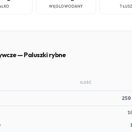
AŁKO
WĘGLOWODANY
TŁUS
ywcze — Paluszki rybne
ILOŚĆ
250
1
y