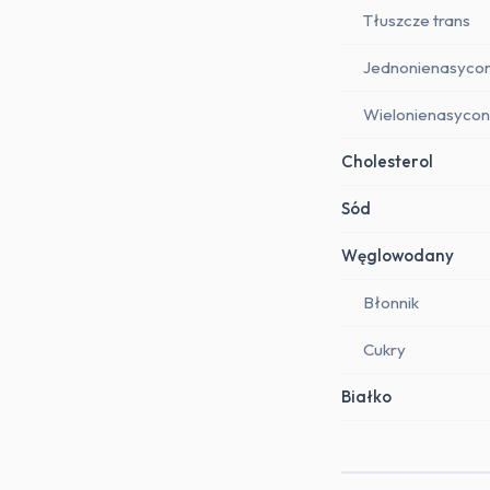
Tłuszcze trans
Jednonienasyco
Wielonienasyco
Cholesterol
Sód
Węglowodany
Błonnik
Cukry
Białko