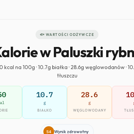
🐟 WARTOŚCI ODŻYWCZE
alorie w Paluszki ryb
0 kcal na 100g · 10.7g białka · 28.6g węglowodanów · 10
tłuszczu
50
10.7
28.6
1
al
g
g
ORIE
BIAŁKO
WĘGLOWODANY
TŁU
54
Wynik zdrowotny