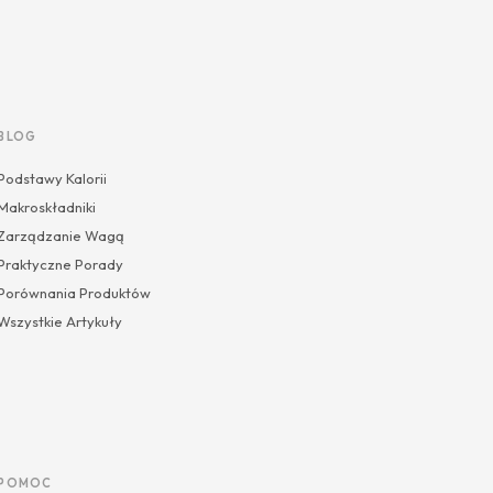
BLOG
Podstawy Kalorii
Makroskładniki
Zarządzanie Wagą
Praktyczne Porady
Porównania Produktów
Wszystkie Artykuły
POMOC