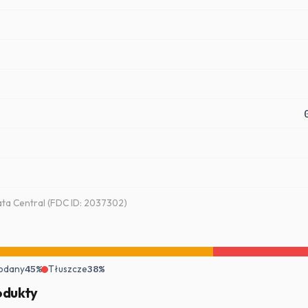
ta Central (FDC ID: 2037302)
odany
45%
Tłuszcze
38%
odukty