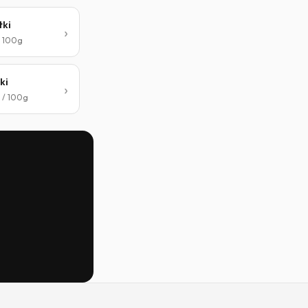
tki
/ 100g
ki
 / 100g