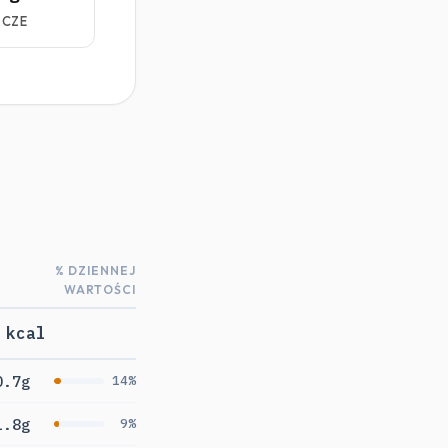
ZCZE
% DZIENNEJ
WARTOŚCI
 kcal
0.7g
14%
1.8g
9%