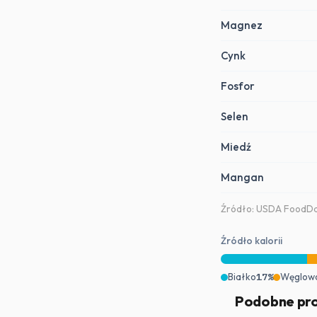
Magnez
Cynk
Fosfor
Selen
Miedź
Mangan
Źródło: USDA FoodDa
Źródło kalorii
Białko
17%
Węglow
Podobne pr