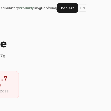
Kalkulatory
Produkty
Blog
Porównaj
Pobierz
EN
ne
.7g
0.7
g
SZCZE