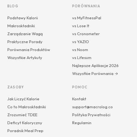
BLOG
PORÓWNANIA
Podstawy Kalorii
vs MyFitnessPal
Makroskładniki
vs Lose It
Zarządzanie Wagą
vs Cronometer
Praktyczne Porady
vs YAZIO
Porównania Produktów
vs Noom
Wszystkie Artykuły
vs Lifesum
Najlepsze Aplikacje 2026
Wszystkie Porównania →
ZASOBY
POMOC
Jak Liczyć Kalorie
Kontakt
Co to Makroskładniki
support@macrolog.co
Zrozumieć TDEE
Polityka Prywatności
Deficyt Kaloryczny
Regulamin
Poradnik Meal Prep