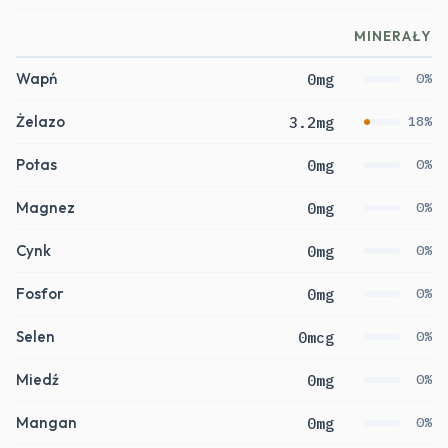
MINERAŁY
Wapń
0mg
0%
Żelazo
3.2mg
18%
Potas
0mg
0%
Magnez
0mg
0%
Cynk
0mg
0%
Fosfor
0mg
0%
Selen
0mcg
0%
Miedź
0mg
0%
Mangan
0mg
0%