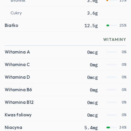
Błonnik
3.6g
13%
Cukry
3.6g
Białko
12.5g
25%
WITAMINY
Witamina A
0mcg
0%
Witamina C
0mg
0%
Witamina D
0mcg
0%
Witamina B6
0mg
0%
Witamina B12
0mcg
0%
Kwas foliowy
0mcg
0%
Niacyna
5.4mg
34%