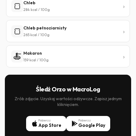
Chleb
🍞
284 kcal / 100g
Chleb pełnoziarnisty
🍞
265 kcal / 100g
Makaron
🍝
159 kcal / 100g
Śledź Orzo w MacroLog
Zrób zdjęcie. Uzyskaj wartości odżywcze. Zapisz jednym
kliknięciem.
Pobierz z
Pobierz z
App Store
Google Play