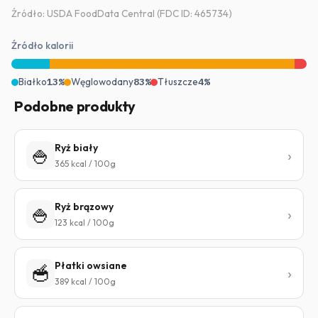
Źródło: USDA FoodData Central (FDC ID: 465734)
Źródło kalorii
Białko
13%
Węglowodany
83%
Tłuszcze
4%
Podobne produkty
Ryż biały
🍚
365 kcal / 100g
Ryż brązowy
🍚
123 kcal / 100g
Płatki owsiane
🥣
389 kcal / 100g