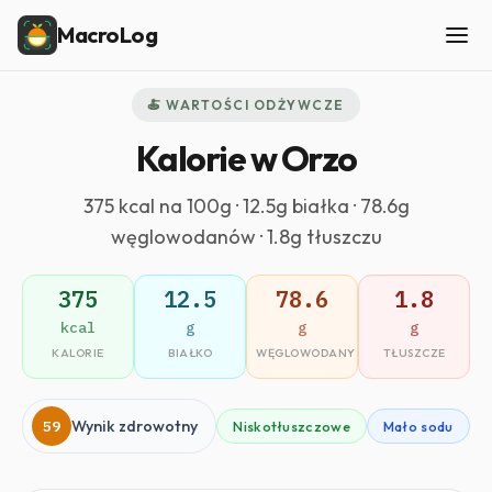
MacroLog
🍝 WARTOŚCI ODŻYWCZE
Kalorie w Orzo
375 kcal na 100g · 12.5g białka · 78.6g
węglowodanów · 1.8g tłuszczu
375
12.5
78.6
1.8
kcal
g
g
g
KALORIE
BIAŁKO
WĘGLOWODANY
TŁUSZCZE
59
Wynik zdrowotny
Niskotłuszczowe
Mało sodu