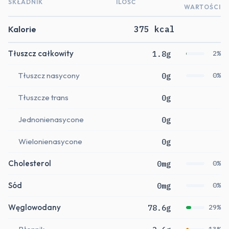
SKŁADNIK
ILOŚĆ
WARTOŚCI
Kalorie
375 kcal
Tłuszcz całkowity
1.8g
2%
Tłuszcz nasycony
0g
0%
Tłuszcze trans
0g
Jednonienasycone
0g
Wielonienasycone
0g
Cholesterol
0mg
0%
Sód
0mg
0%
Węglowodany
78.6g
29%