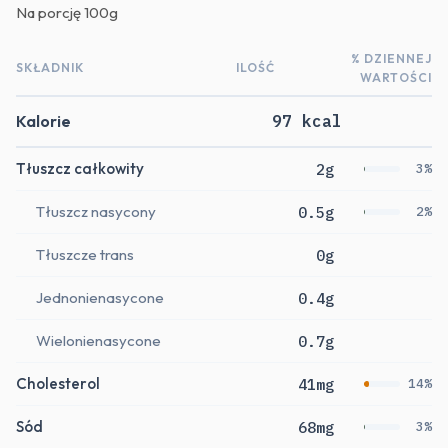
Na porcję
100g
% DZIENNEJ
SKŁADNIK
ILOŚĆ
WARTOŚCI
Kalorie
97 kcal
Tłuszcz całkowity
2g
3%
Tłuszcz nasycony
0.5g
2%
Tłuszcze trans
0g
Jednonienasycone
0.4g
Wielonienasycone
0.7g
Cholesterol
41mg
14%
Sód
68mg
3%