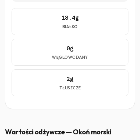
18.4g
BIAŁKO
0g
WĘGLOWODANY
2g
TŁUSZCZE
Wartości odżywcze — Okoń morski