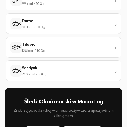
🦐
99 kcal / 100g
Dorsz
🐟
90 kcal / 100g
Tilapia
🐟
128 kcal / 100g
Sardynki
🐟
208 kcal / 100g
Śledź Okoń morski w MacroLog
Zrób zdjęcie. Uzyskaj wartości odżywcze. Zapisz jednym
kliknięciem.