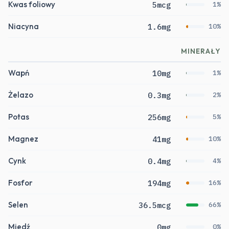
Kwas foliowy
5mcg
1%
Niacyna
1.6mg
10%
MINERAŁY
Wapń
10mg
1%
Żelazo
0.3mg
2%
Potas
256mg
5%
Magnez
41mg
10%
Cynk
0.4mg
4%
Fosfor
194mg
16%
Selen
36.5mcg
66%
Miedź
0mg
0%