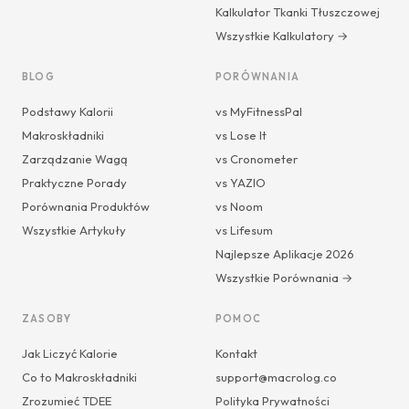
Kalkulator Tkanki Tłuszczowej
Wszystkie Kalkulatory →
BLOG
PORÓWNANIA
Podstawy Kalorii
vs MyFitnessPal
Makroskładniki
vs Lose It
Zarządzanie Wagą
vs Cronometer
Praktyczne Porady
vs YAZIO
Porównania Produktów
vs Noom
Wszystkie Artykuły
vs Lifesum
Najlepsze Aplikacje 2026
Wszystkie Porównania →
ZASOBY
POMOC
Jak Liczyć Kalorie
Kontakt
Co to Makroskładniki
support@macrolog.co
Zrozumieć TDEE
Polityka Prywatności