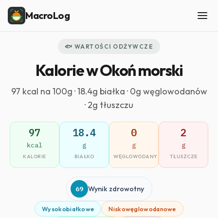
MacroLog
🐟 WARTOŚCI ODŻYWCZE
Kalorie w Okoń morski
97 kcal na 100g · 18.4g białka · 0g węglowodanów
· 2g tłuszczu
97
18.4
0
2
kcal
g
g
g
KALORIE
BIAŁKO
WĘGLOWODANY
TŁUSZCZE
69
Wynik zdrowotny
Wysokobiałkowe
Niskowęglowodanowe