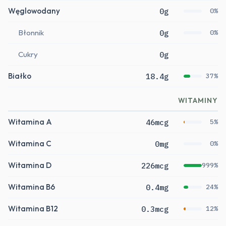
Węglowodany
0g
0%
Błonnik
0g
0%
Cukry
0g
Białko
18.4g
37%
WITAMINY
Witamina A
46mcg
5%
Witamina C
0mg
0%
Witamina D
226mcg
999%
Witamina B6
0.4mg
24%
Witamina B12
0.3mcg
12%