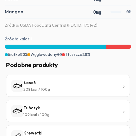
Mangan
0mg
0%
Źródło: USDA FoodData Central (FDC ID: 175142)
Źródło kalorii
Białko
80%
Węglowodany
0%
Tłuszcze
20%
Podobne produkty
Łosoś
🐟
208 kcal / 100g
Tuńczyk
🐟
109 kcal / 100g
Krewetki