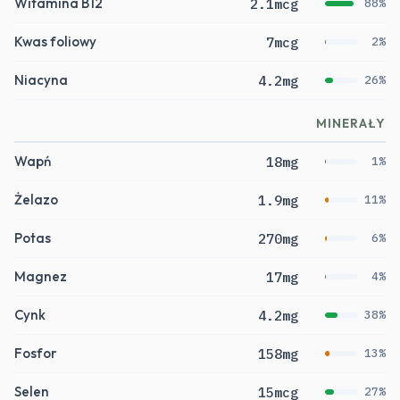
Witamina B12
2.1mcg
88%
Kwas foliowy
7mcg
2%
Niacyna
4.2mg
26%
MINERAŁY
Wapń
18mg
1%
Żelazo
1.9mg
11%
Potas
270mg
6%
Magnez
17mg
4%
Cynk
4.2mg
38%
Fosfor
158mg
13%
Selen
15mcg
27%