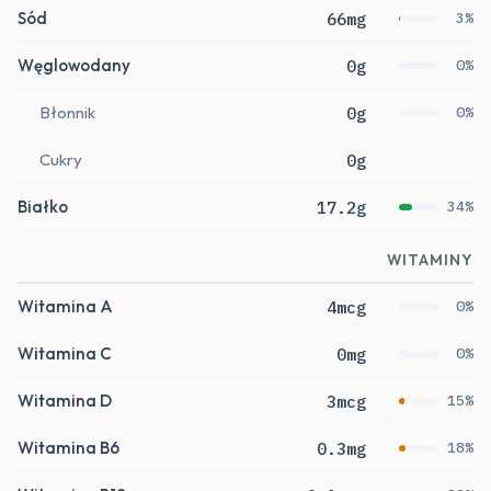
Sód
66mg
3%
Węglowodany
0g
0%
Błonnik
0g
0%
Cukry
0g
Białko
17.2g
34%
WITAMINY
Witamina A
4mcg
0%
Witamina C
0mg
0%
Witamina D
3mcg
15%
Witamina B6
0.3mg
18%