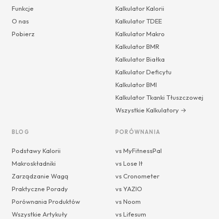
Funkcje
Kalkulator Kalorii
O nas
Kalkulator TDEE
Pobierz
Kalkulator Makro
Kalkulator BMR
Kalkulator Białka
Kalkulator Deficytu
Kalkulator BMI
Kalkulator Tkanki Tłuszczowej
Wszystkie Kalkulatory →
BLOG
PORÓWNANIA
Podstawy Kalorii
vs MyFitnessPal
Makroskładniki
vs Lose It
Zarządzanie Wagą
vs Cronometer
Praktyczne Porady
vs YAZIO
Porównania Produktów
vs Noom
Wszystkie Artykuły
vs Lifesum