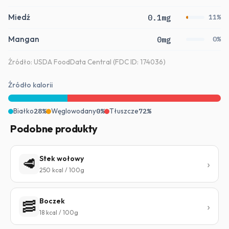
Miedź
0.1mg
11%
Mangan
0mg
0%
Źródło: USDA FoodData Central (FDC ID: 174036)
Źródło kalorii
Białko
28%
Węglowodany
0%
Tłuszcze
72%
Podobne produkty
Stek wołowy
🥩
250 kcal / 100g
Boczek
🥓
18 kcal / 100g