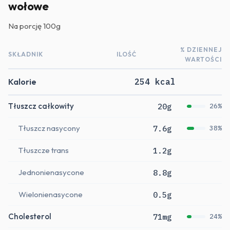
wołowe
Na porcję
100g
% DZIENNEJ
SKŁADNIK
ILOŚĆ
WARTOŚCI
Kalorie
254 kcal
Tłuszcz całkowity
20g
26%
Tłuszcz nasycony
7.6g
38%
Tłuszcze trans
1.2g
Jednonienasycone
8.8g
Wielonienasycone
0.5g
Cholesterol
71mg
24%