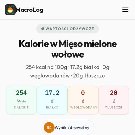
MacroLog
🥩 WARTOŚCI ODŻYWCZE
Kalorie w Mięso mielone
wołowe
254 kcal na 100g · 17.2g białka · 0g
węglowodanów · 20g tłuszczu
254
17.2
0
20
kcal
g
g
g
KALORIE
BIAŁKO
WĘGLOWODANY
TŁUSZCZE
54
Wynik zdrowotny