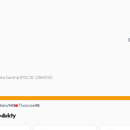
a Central (FDC ID: 2384510)
dany
94%
Tłuszcze
0%
odukty