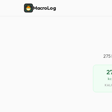
MacroLog
275 
2
kc
KAL