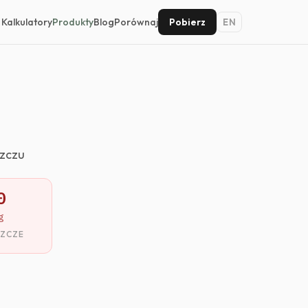
Kalkulatory
Produkty
Blog
Porównaj
Pobierz
EN
szczu
0
g
SZCZE