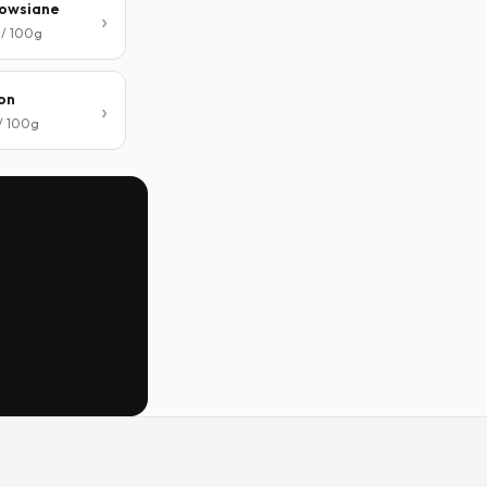
 owsiane
 / 100g
on
 / 100g