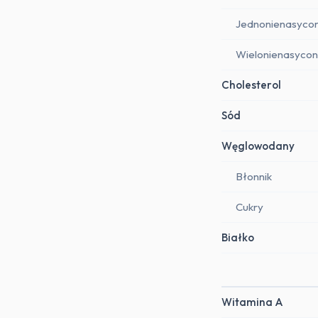
Jednonienasyco
Wielonienasyco
Cholesterol
Sód
Węglowodany
Błonnik
Cukry
Białko
Witamina A