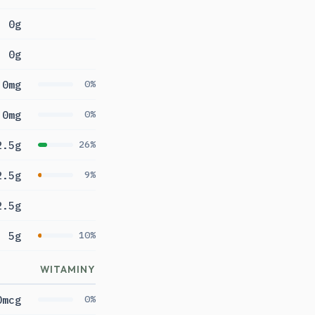
0g
0g
0mg
0%
0mg
0%
2.5g
26%
2.5g
9%
2.5g
5g
10%
WITAMINY
0mcg
0%