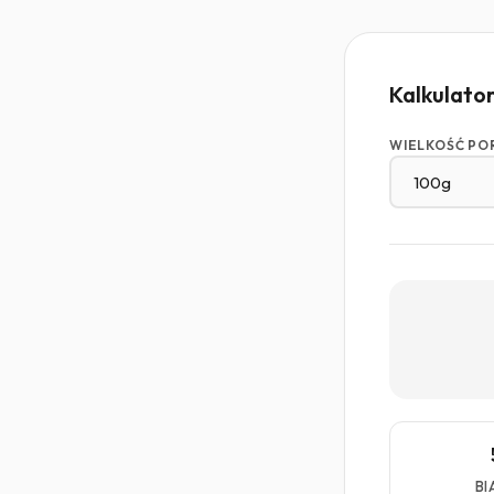
Kalkulato
WIELKOŚĆ PO
BI