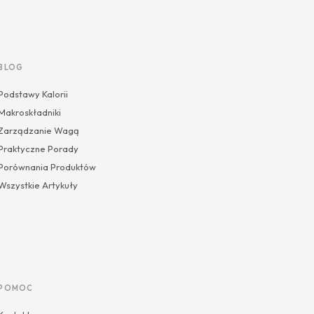
BLOG
Podstawy Kalorii
Makroskładniki
Zarządzanie Wagą
Praktyczne Porady
Porównania Produktów
Wszystkie Artykuły
POMOC