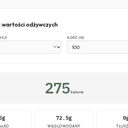
r wartości odżywczych
RCJI
ILOŚĆ (G)
275
kalorie
5g
72.5g
0
AŁKO
WĘGLOWODANY
TŁUS