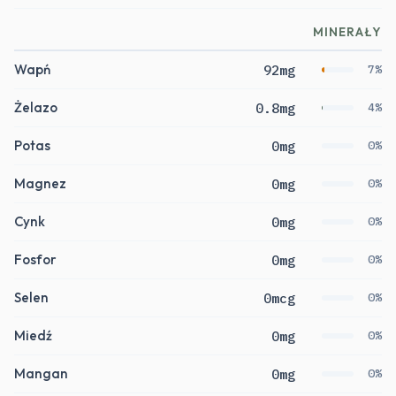
MINERAŁY
Wapń
92mg
7%
Żelazo
0.8mg
4%
Potas
0mg
0%
Magnez
0mg
0%
Cynk
0mg
0%
Fosfor
0mg
0%
Selen
0mcg
0%
Miedź
0mg
0%
Mangan
0mg
0%