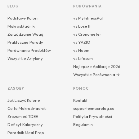
BLOG
PORÓWNANIA
Podstawy Kalorii
vs MyFitnessPal
Makroskładniki
vs Lose It
Zarządzanie Wagą
vs Cronometer
Praktyczne Porady
vs YAZIO
Porównania Produktów
vs Noom
Wszystkie Artykuły
vs Lifesum
Najlepsze Aplikacje 2026
Wszystkie Porównania →
ZASOBY
POMOC
Jak Liczyć Kalorie
Kontakt
Co to Makroskładniki
support@macrolog.co
Zrozumieć TDEE
Polityka Prywatności
Deficyt Kaloryczny
Regulamin
Poradnik Meal Prep