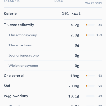
SKŁADNIK
ILOŚĆ
WARTOŚCI
Kalorie
101 kcal
Tłuszcz całkowity
4.2g
5%
Tłuszcz nasycony
2.3g
12%
Tłuszcze trans
0g
Jednonienasycone
0g
Wielonienasycone
0g
Cholesterol
18mg
6%
Sód
203mg
9%
Węglowodany
10.1g
4%