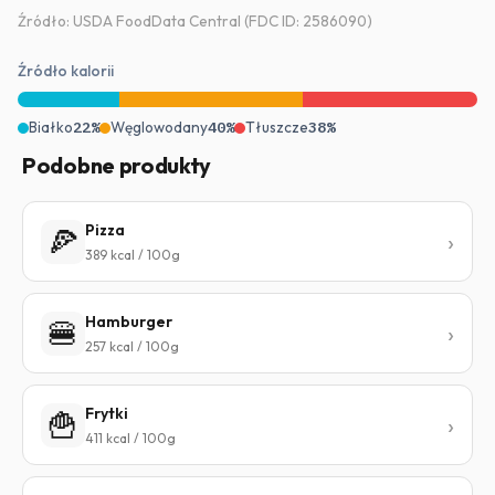
Źródło: USDA FoodData Central (FDC ID: 2586090)
Źródło kalorii
Białko
22%
Węglowodany
40%
Tłuszcze
38%
Podobne produkty
Pizza
🍕
389 kcal / 100g
Hamburger
🍔
257 kcal / 100g
Frytki
🍟
411 kcal / 100g