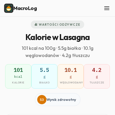
MacroLog
🍝 WARTOŚCI ODŻYWCZE
Kalorie w Lasagna
101 kcal na 100g · 5.5g białka · 10.1g
węglowodanów · 4.2g tłuszczu
101
5.5
10.1
4.2
kcal
g
g
g
KALORIE
BIAŁKO
WĘGLOWODANY
TŁUSZCZE
53
Wynik zdrowotny