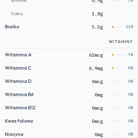
Błonnik
0.9g
3%
Cukry
1.8g
Białko
5.5g
11%
WITAMINY
Witamina A
62mcg
7%
Witamina C
6.9mg
8%
Witamina D
0mcg
0%
Witamina B6
0mg
0%
Witamina B12
0mcg
0%
Kwas foliowy
0mcg
0%
Niacyna
0mg
0%