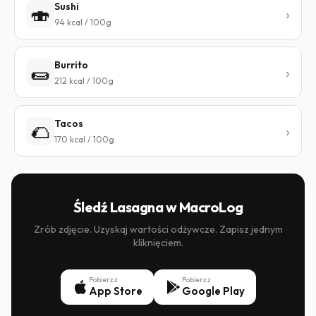
Sushi
🍣
94 kcal / 100g
Burrito
🌯
212 kcal / 100g
Tacos
🌮
170 kcal / 100g
Śledź Lasagna w MacroLog
Zrób zdjęcie. Uzyskaj wartości odżywcze. Zapisz jednym
kliknięciem.
Pobierz z
Pobierz z
App Store
Google Play