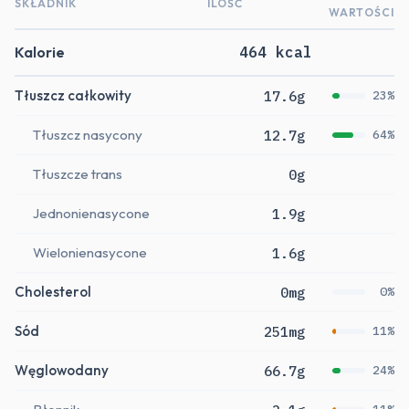
SKŁADNIK
ILOŚĆ
WARTOŚCI
Kalorie
464 kcal
Tłuszcz całkowity
17.6g
23%
Tłuszcz nasycony
12.7g
64%
Tłuszcze trans
0g
Jednonienasycone
1.9g
Wielonienasycone
1.6g
Cholesterol
0mg
0%
Sód
251mg
11%
Węglowodany
66.7g
24%