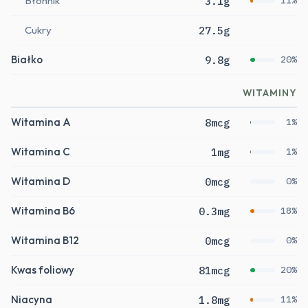
Błonnik
3.1g
11%
Cukry
27.5g
Białko
9.8g
20%
WITAMINY
Witamina A
8mcg
1%
Witamina C
1mg
1%
Witamina D
0mcg
0%
Witamina B6
0.3mg
18%
Witamina B12
0mcg
0%
Kwas foliowy
81mcg
20%
Niacyna
1.8mg
11%