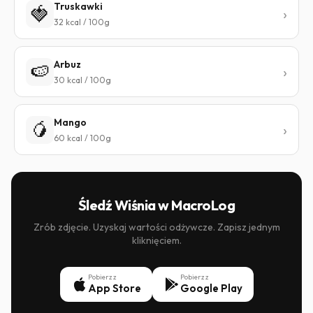
Truskawki
🍓
32 kcal / 100g
Arbuz
🍉
30 kcal / 100g
Mango
🥭
60 kcal / 100g
Śledź Wiśnia w MacroLog
Zrób zdjęcie. Uzyskaj wartości odżywcze. Zapisz jednym
kliknięciem.
Pobierz z
Pobierz z
App Store
Google Play