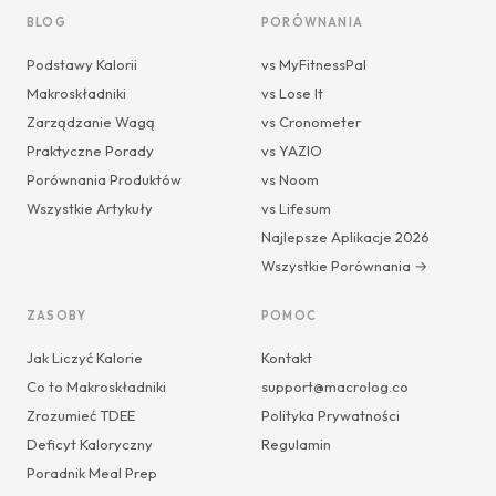
BLOG
PORÓWNANIA
Podstawy Kalorii
vs MyFitnessPal
Makroskładniki
vs Lose It
Zarządzanie Wagą
vs Cronometer
Praktyczne Porady
vs YAZIO
Porównania Produktów
vs Noom
Wszystkie Artykuły
vs Lifesum
Najlepsze Aplikacje 2026
Wszystkie Porównania →
ZASOBY
POMOC
Jak Liczyć Kalorie
Kontakt
Co to Makroskładniki
support@macrolog.co
Zrozumieć TDEE
Polityka Prywatności
Deficyt Kaloryczny
Regulamin
Poradnik Meal Prep