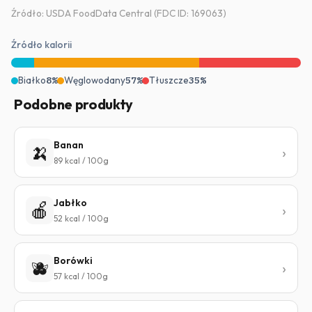
Źródło: USDA FoodData Central (FDC ID: 169063)
Źródło kalorii
Białko
8%
Węglowodany
57%
Tłuszcze
35%
Podobne produkty
Banan
🍌
89 kcal / 100g
Jabłko
🍎
52 kcal / 100g
Borówki
🫐
57 kcal / 100g