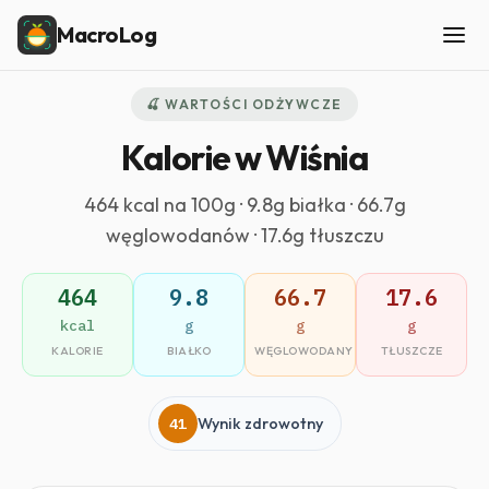
MacroLog
🍒 WARTOŚCI ODŻYWCZE
Kalorie w Wiśnia
464 kcal na 100g · 9.8g białka · 66.7g
węglowodanów · 17.6g tłuszczu
464
9.8
66.7
17.6
kcal
g
g
g
KALORIE
BIAŁKO
WĘGLOWODANY
TŁUSZCZE
41
Wynik zdrowotny