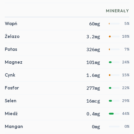
MINERAŁY
Wapń
60mg
5%
Żelazo
3.2mg
18%
Potas
326mg
7%
Magnez
101mg
24%
Cynk
1.6mg
15%
Fosfor
277mg
22%
Selen
16mcg
29%
Miedź
0.4mg
44%
Mangan
0mg
0%