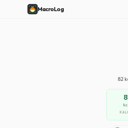
MacroLog
82 k
8
kc
KAL