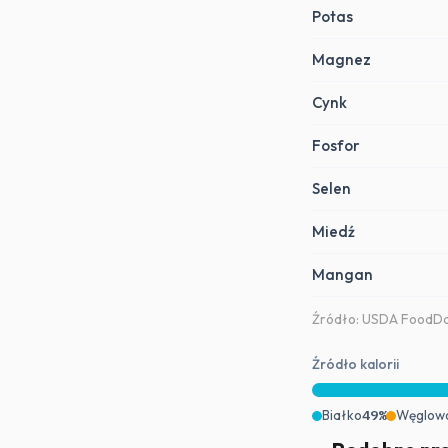
Potas
Magnez
Cynk
Fosfor
Selen
Miedź
Mangan
Źródło: USDA FoodDat
Źródło kalorii
Białko
49%
Węglow