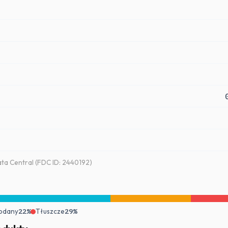
a Central (FDC ID: 2440192)
odany
22%
Tłuszcze
29%