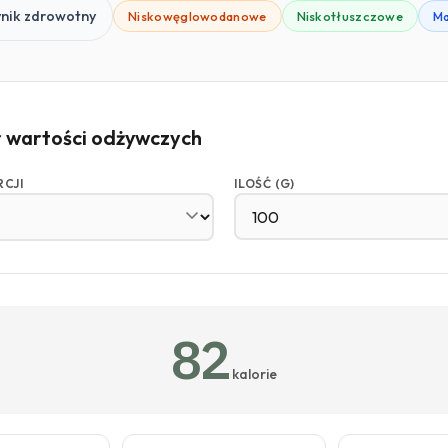
nik zdrowotny
Niskowęglowodanowe
Niskotłuszczowe
Ma
r wartości odżywczych
RCJI
ILOŚĆ (G)
82
kalorie