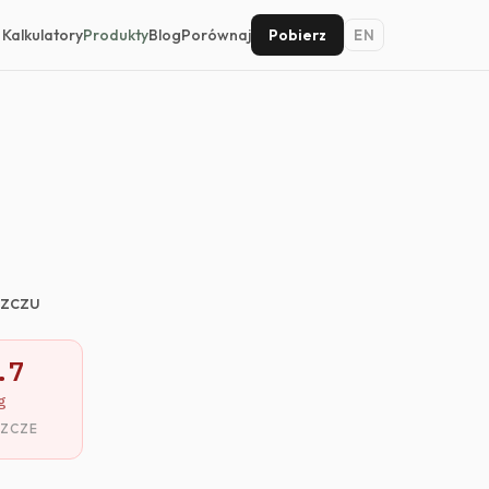
Kalkulatory
Produkty
Blog
Porównaj
Pobierz
EN
szczu
.7
g
SZCZE