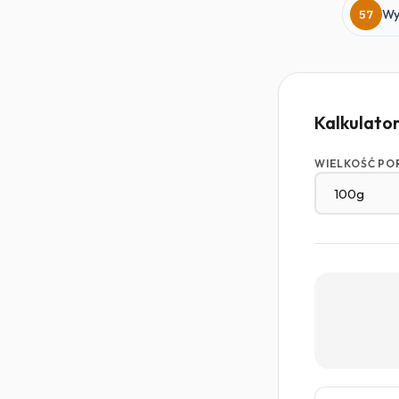
57
Wy
Kalkulato
WIELKOŚĆ PO