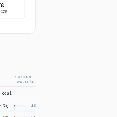
7g
ZCZE
% DZIENNEJ
WARTOŚCI
 kcal
2.7g
3%
9%