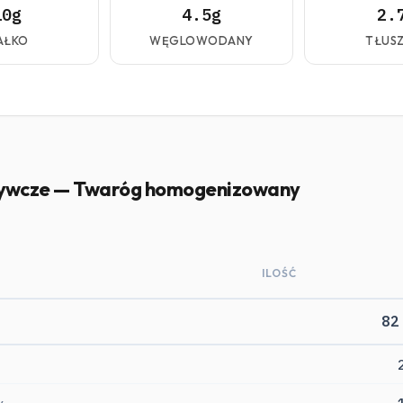
10g
4.5g
2.
AŁKO
WĘGLOWODANY
TŁUS
żywcze — Twaróg homogenizowany
ILOŚĆ
82
y