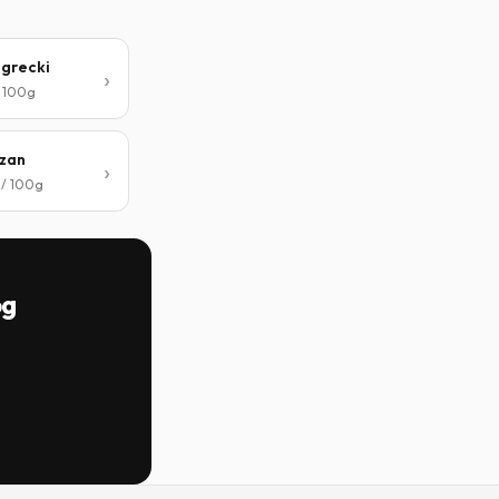
 grecki
/ 100g
zan
 / 100g
og