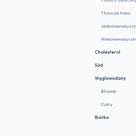
Tłuszcze trans
Jednonienasyco
Wielonienasyco
Cholesterol
Sód
Węglowodany
Błonnik
Cukry
Białko