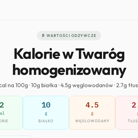
🥛 WARTOŚCI ODŻYWCZE
Kalorie w Twaróg
homogenizowany
cal na 100g · 10g białka · 4.5g węglowodanów · 2.7g tłu
2
10
4.5
2
al
g
g
ORIE
BIAŁKO
WĘGLOWODANY
TŁU