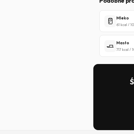
Podobne pr
Mleko
🥛
61 kcal / 
Masło
🧈
717 kcal /
Ś