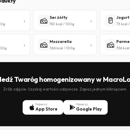
odukty
Ser żółty
Jogurt
🧀
🥛
100g
150 kcal / 100g
73 kcal 
Mozzarella
Parme
🧀
🧀
 100g
366 kcal / 100g
356 kcal
ledź Twaróg homogenizowany w MacroL
Zrób zdjęcie. Uzyskaj wartości odżywcze. Zapisz jednym kliknięciem.
Pobierz z
Pobierz z
App Store
Google Play