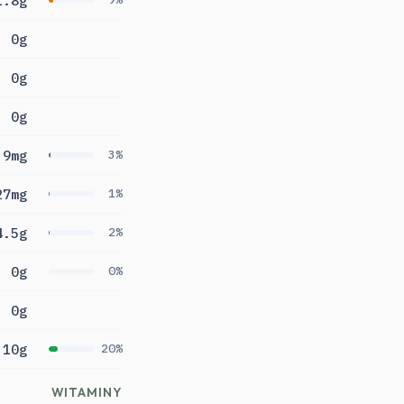
1.8g
0g
0g
0g
9mg
3%
27mg
1%
4.5g
2%
0g
0%
0g
10g
20%
WITAMINY