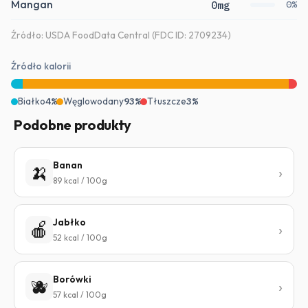
Mangan
0mg
0%
Źródło: USDA FoodData Central (FDC ID: 2709234)
Źródło kalorii
Białko
4%
Węglowodany
93%
Tłuszcze
3%
Podobne produkty
Banan
🍌
89 kcal / 100g
Jabłko
🍎
52 kcal / 100g
Borówki
🫐
57 kcal / 100g