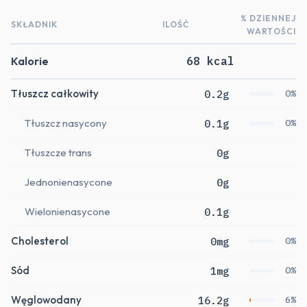
% DZIENNEJ
SKŁADNIK
ILOŚĆ
WARTOŚCI
Kalorie
68 kcal
Tłuszcz całkowity
0.2g
0%
Tłuszcz nasycony
0.1g
0%
Tłuszcze trans
0g
Jednonienasycone
0g
Wielonienasycone
0.1g
Cholesterol
0mg
0%
Sód
1mg
0%
Węglowodany
16.2g
6%