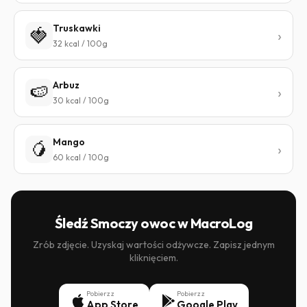
Truskawki
🍓
32 kcal / 100g
Arbuz
🍉
30 kcal / 100g
Mango
🥭
60 kcal / 100g
Śledź Smoczy owoc w MacroLog
Zrób zdjęcie. Uzyskaj wartości odżywcze. Zapisz jednym
kliknięciem.
Pobierz z
Pobierz z
App Store
Google Play