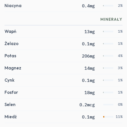
Niacyna
0.4mg
2%
MINERAŁY
Wapń
13mg
1%
Żelazo
0.1mg
1%
Potas
206mg
4%
Magnez
14mg
3%
Cynk
0.1mg
1%
Fosfor
18mg
1%
Selen
0.2mcg
0%
Miedź
0.1mg
11%