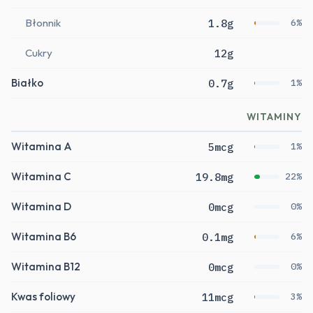
Błonnik
1.8g
6%
Cukry
12g
Białko
0.7g
1%
WITAMINY
Witamina A
5mcg
1%
Witamina C
19.8mg
22%
Witamina D
0mcg
0%
Witamina B6
0.1mg
6%
Witamina B12
0mcg
0%
Kwas foliowy
11mcg
3%