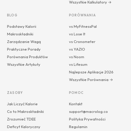
Wszystkie Kalkulatory →
BLOG
PORÓWNANIA
Podstawy Kalorii
vs MyFitnessPal
Makroskładniki
vs Lose It
Zarządzanie Wagą
vs Cronometer
Praktyczne Porady
vs YAZIO
Porównania Produktów
vs Noom
Wszystkie Artykuły
vs Lifesum
Najlepsze Aplikacje 2026
Wszystkie Porównania →
ZASOBY
POMOC
Jak Liczyć Kalorie
Kontakt
Co to Makroskładniki
support@macrolog.co
Zrozumieć TDEE
Polityka Prywatności
Deficyt Kaloryczny
Regulamin