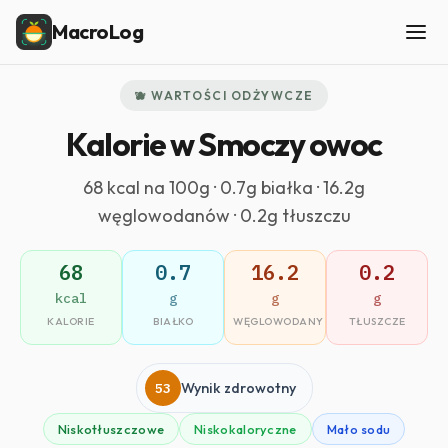
MacroLog
🫐 WARTOŚCI ODŻYWCZE
Kalorie w Smoczy owoc
68 kcal na 100g · 0.7g białka · 16.2g
węglowodanów · 0.2g tłuszczu
68
0.7
16.2
0.2
kcal
g
g
g
KALORIE
BIAŁKO
WĘGLOWODANY
TŁUSZCZE
53
Wynik zdrowotny
Niskotłuszczowe
Niskokaloryczne
Mało sodu