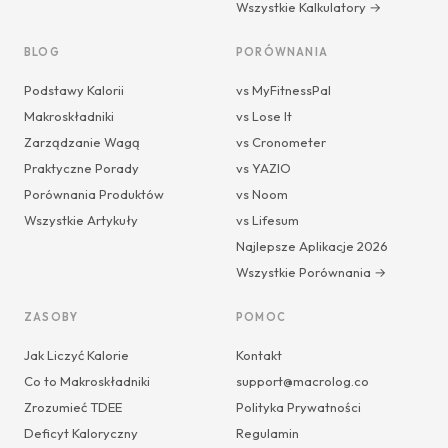
Wszystkie Kalkulatory →
BLOG
PORÓWNANIA
Podstawy Kalorii
vs MyFitnessPal
Makroskładniki
vs Lose It
Zarządzanie Wagą
vs Cronometer
Praktyczne Porady
vs YAZIO
Porównania Produktów
vs Noom
Wszystkie Artykuły
vs Lifesum
Najlepsze Aplikacje 2026
Wszystkie Porównania →
ZASOBY
POMOC
Jak Liczyć Kalorie
Kontakt
Co to Makroskładniki
support@macrolog.co
Zrozumieć TDEE
Polityka Prywatności
Deficyt Kaloryczny
Regulamin