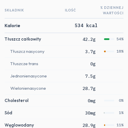
% DZIENNEJ
SKŁADNIK
ILOŚĆ
WARTOŚCI
Kalorie
534 kcal
Tłuszcz całkowity
42.2g
54%
Tłuszcz nasycony
3.7g
18%
Tłuszcze trans
0g
Jednonienasycone
7.5g
Wielonienasycone
28.7g
Cholesterol
0mg
0%
Sód
30mg
1%
Węglowodany
28.9g
11%