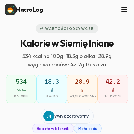
MacroLog
🌱 WARTOŚCI ODŻYWCZE
Kalorie w Siemię lniane
534 kcal na 100g · 18.3g białka · 28.9g
węglowodanów · 42.2g tłuszczu
534
18.3
28.9
42.2
kcal
g
g
g
KALORIE
BIAŁKO
WĘGLOWODANY
TŁUSZCZE
74
Wynik zdrowotny
Bogate w błonnik
Mało sodu