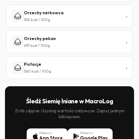
Orzechy nerkowca
🌰
553 kcal / 100g
Orzechy pekan
🌰
691 kcal / 100g
Pistacje
🌰
560 kcal / 100g
Śledź Siemię lniane w MacroLog
Zrób zdjęcie. Uzyskaj wartości odżywcze. Zapisz jednym
kliknięciem.
Pobierz z
Pobierz z
App Store
Google Play