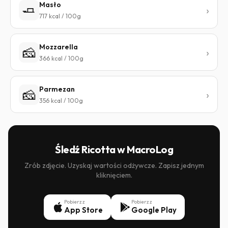
Masło
🧈
717 kcal / 100g
Mozzarella
🧀
366 kcal / 100g
Parmezan
🧀
356 kcal / 100g
Śledź Ricotta w MacroLog
Zrób zdjęcie. Uzyskaj wartości odżywcze. Zapisz jednym
kliknięciem.
Pobierz z
Pobierz z
App Store
Google Play