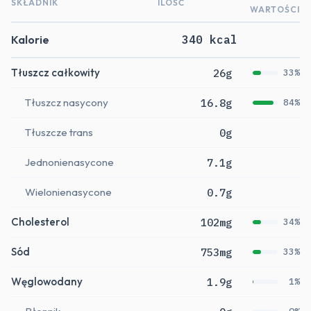
SKŁADNIK
ILOŚĆ
WARTOŚCI
Kalorie
340 kcal
Tłuszcz całkowity
26g
33%
Tłuszcz nasycony
16.8g
84%
Tłuszcze trans
0g
Jednonienasycone
7.1g
Wielonienasycone
0.7g
Cholesterol
102mg
34%
Sód
753mg
33%
Węglowodany
1.9g
1%