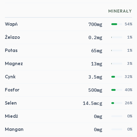
MINERAŁY
Wapń
700mg
54%
Żelazo
0.2mg
1%
Potas
65mg
1%
Magnez
13mg
3%
Cynk
3.5mg
32%
Fosfor
500mg
40%
Selen
14.5mcg
26%
Miedź
0mg
0%
Mangan
0mg
0%