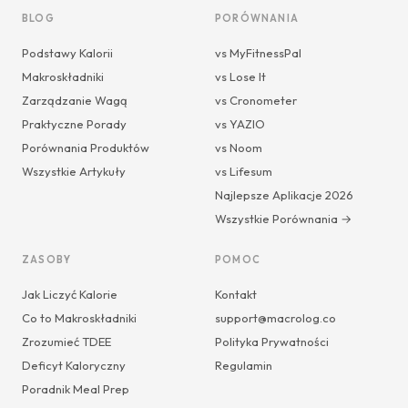
BLOG
PORÓWNANIA
Podstawy Kalorii
vs MyFitnessPal
Makroskładniki
vs Lose It
Zarządzanie Wagą
vs Cronometer
Praktyczne Porady
vs YAZIO
Porównania Produktów
vs Noom
Wszystkie Artykuły
vs Lifesum
Najlepsze Aplikacje 2026
Wszystkie Porównania →
ZASOBY
POMOC
Jak Liczyć Kalorie
Kontakt
Co to Makroskładniki
support@macrolog.co
Zrozumieć TDEE
Polityka Prywatności
Deficyt Kaloryczny
Regulamin
Poradnik Meal Prep