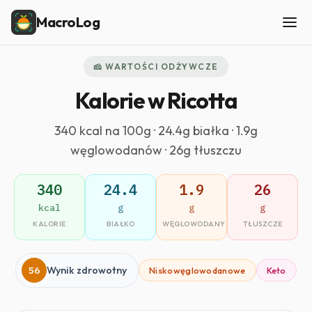
MacroLog
🧀 WARTOŚCI ODŻYWCZE
Kalorie w Ricotta
340 kcal na 100g · 24.4g białka · 1.9g
węglowodanów · 26g tłuszczu
340
24.4
1.9
26
kcal
g
g
g
KALORIE
BIAŁKO
WĘGLOWODANY
TŁUSZCZE
56
Wynik zdrowotny
Niskowęglowodanowe
Keto