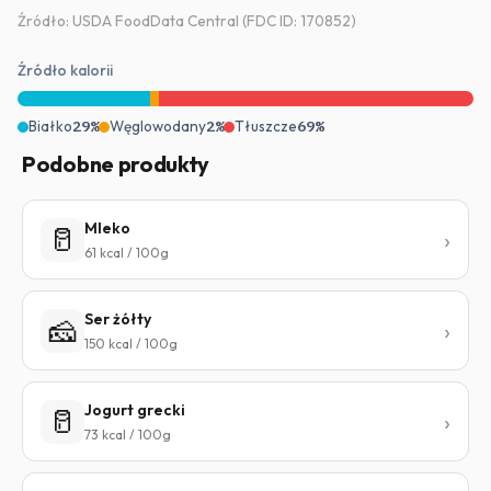
Źródło: USDA FoodData Central (FDC ID: 170852)
Źródło kalorii
Białko
29%
Węglowodany
2%
Tłuszcze
69%
Podobne produkty
Mleko
🥛
61 kcal / 100g
Ser żółty
🧀
150 kcal / 100g
Jogurt grecki
🥛
73 kcal / 100g