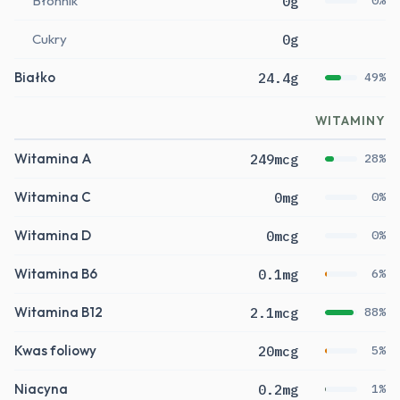
Błonnik
0g
0%
Cukry
0g
Białko
24.4g
49%
WITAMINY
Witamina A
249mcg
28%
Witamina C
0mg
0%
Witamina D
0mcg
0%
Witamina B6
0.1mg
6%
Witamina B12
2.1mcg
88%
Kwas foliowy
20mcg
5%
Niacyna
0.2mg
1%