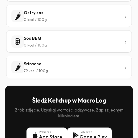
Ostry sos
🌶️
0 kcal / 100g
Sos BBQ
🥫
0 kcal / 100g
Sriracha
🌶️
79 kcal / 100g
Śledź Ketchup w MacroLog
Zrób zdjęcie. Uzyskaj wartości odżywcze. Zapisz jednym
kliknięciem.
Pobierz z
Pobierz z
App Store
Google Play