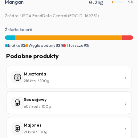
Mangan
0.2mg
9%
Źródło: USDA FoodData Central (FDC ID: 169231)
Źródło kalorii
Białko
8%
Węglowodany
83%
Tłuszcze
9%
Podobne produkty
Musztarda
🟡
218 kcal / 100g
Sos sojowy
🥫
607 kcal / 100g
Majonez
🥫
21 kcal / 100g