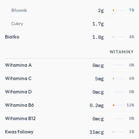
Błonnik
2g
7%
Cukry
1.7g
Białko
1.8g
4%
WITAMINY
Witamina A
0mcg
0%
Witamina C
5mg
6%
Witamina D
0mcg
0%
Witamina B6
0.2mg
12%
Witamina B12
0mcg
0%
Kwas foliowy
11mcg
3%