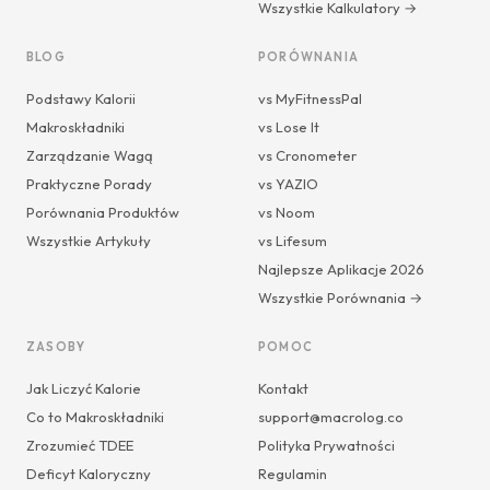
Wszystkie Kalkulatory →
BLOG
PORÓWNANIA
Podstawy Kalorii
vs MyFitnessPal
Makroskładniki
vs Lose It
Zarządzanie Wagą
vs Cronometer
Praktyczne Porady
vs YAZIO
Porównania Produktów
vs Noom
Wszystkie Artykuły
vs Lifesum
Najlepsze Aplikacje 2026
Wszystkie Porównania →
ZASOBY
POMOC
Jak Liczyć Kalorie
Kontakt
Co to Makroskładniki
support@macrolog.co
Zrozumieć TDEE
Polityka Prywatności
Deficyt Kaloryczny
Regulamin