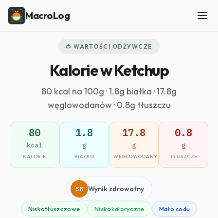
MacroLog
🍅 WARTOŚCI ODŻYWCZE
Kalorie w Ketchup
80 kcal na 100g · 1.8g białka · 17.8g
węglowodanów · 0.8g tłuszczu
80
1.8
17.8
0.8
kcal
g
g
g
KALORIE
BIAŁKO
WĘGLOWODANY
TŁUSZCZE
58
Wynik zdrowotny
Niskotłuszczowe
Niskokaloryczne
Mało sodu