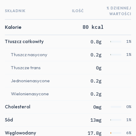
% DZIENNEJ
SKŁADNIK
ILOŚĆ
WARTOŚCI
Kalorie
80 kcal
Tłuszcz całkowity
0.8g
1%
Tłuszcz nasycony
0.2g
1%
Tłuszcze trans
0g
Jednonienasycone
0.2g
Wielonienasycone
0.2g
Cholesterol
0mg
0%
Sód
13mg
1%
Węglowodany
17.8g
6%