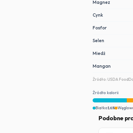
Magnez
Cynk
Fosfor
Selen
Miedź
Mangan
Źródło: USDA FoodDat
Źródło kalorii
Białko
16%
Węglow
Podobne pr