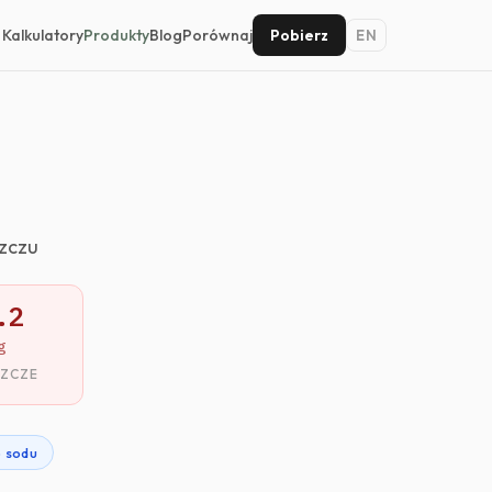
Kalkulatory
Produkty
Blog
Porównaj
Pobierz
EN
szczu
.2
g
SZCZE
 sodu