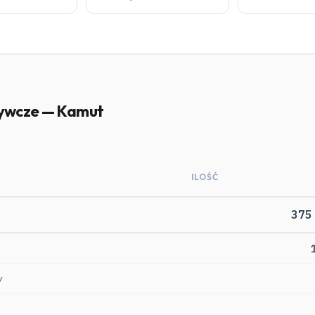
żywcze — Kamut
ILOŚĆ
375
y