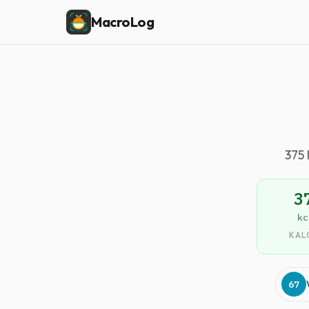
MacroLog
375 
3
kc
KAL
67