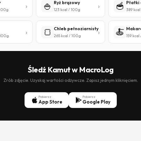
y
Ryż brązowy
Płatki
🍚
🥣
 100g
123 kcal / 100g
389 kcal
Chleb pełnoziarnisty
Makar
🍞
🍝
 100g
265 kcal / 100g
159 kcal
Śledź Kamut w MacroLog
Zrób zdjęcie. Uzyskaj wartości odżywcze. Zapisz jednym kliknięciem.
Pobierz z
Pobierz z
App Store
Google Play