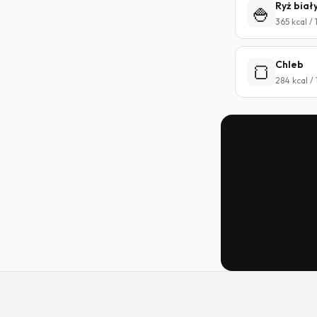
Ryż biał
🍚
365 kcal /
Chleb
🍞
284 kcal /