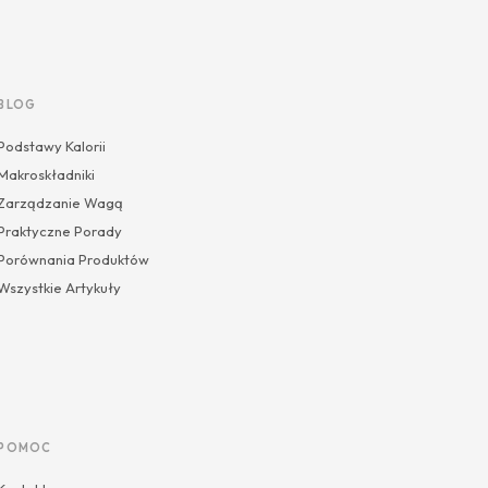
BLOG
Podstawy Kalorii
Makroskładniki
Zarządzanie Wagą
Praktyczne Porady
Porównania Produktów
Wszystkie Artykuły
POMOC