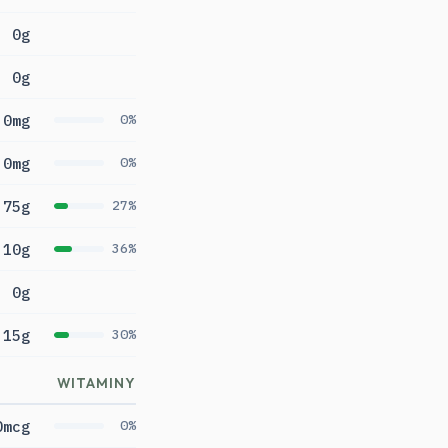
0g
0g
0mg
0%
0mg
0%
75g
27%
10g
36%
0g
15g
30%
WITAMINY
0mcg
0%