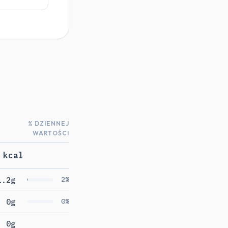
% DZIENNEJ
WARTOŚCI
 kcal
1.2g
2%
0g
0%
0g