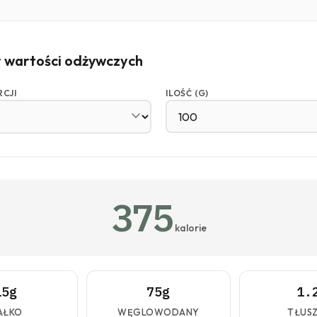
r wartości odżywczych
RCJI
ILOŚĆ (G)
375
kalorie
15g
75g
1.
AŁKO
WĘGLOWODANY
TŁUS