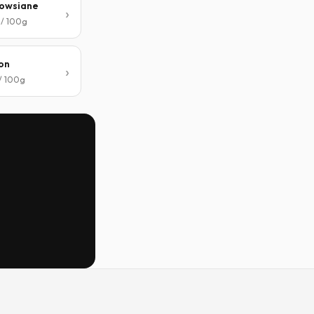
 owsiane
 / 100g
on
 / 100g