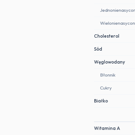
Jednonienasyco
Wielonienasyco
Cholesterol
Sód
Węglowodany
Błonnik
Cukry
Białko
Witamina A