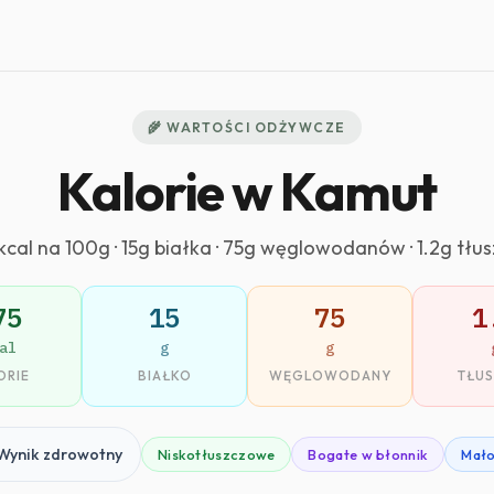
🌾 WARTOŚCI ODŻYWCZE
Kalorie w Kamut
kcal na 100g · 15g białka · 75g węglowodanów · 1.2g tłu
75
15
75
1
al
g
g
ORIE
BIAŁKO
WĘGLOWODANY
TŁU
Wynik zdrowotny
Niskotłuszczowe
Bogate w błonnik
Mało