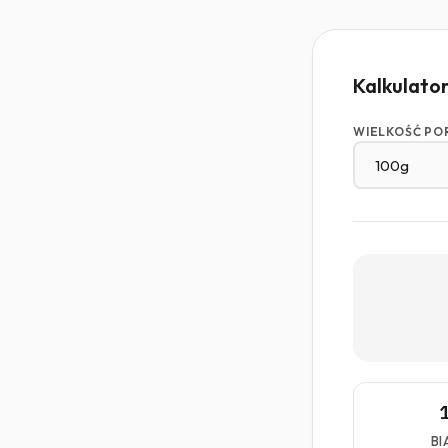
Kalkulato
WIELKOŚĆ PO
BI