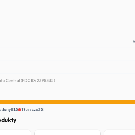
a Central (FDC ID: 2398335)
odany
81%
Tłuszcze
3%
odukty