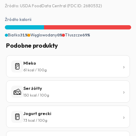
Źródło: USDA FoodData Central (FDC ID: 2680532)
Źródło kalorii
Białko
31%
Węglowodany
0%
Tłuszcze
69%
Podobne produkty
Mleko
🥛
61 kcal / 100g
Ser żółty
🧀
150 kcal / 100g
Jogurt grecki
🥛
73 kcal / 100g