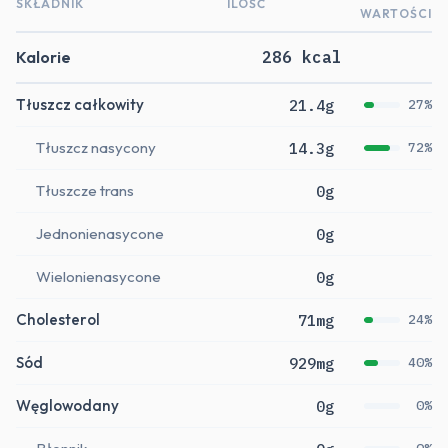
SKŁADNIK
ILOŚĆ
WARTOŚCI
Kalorie
286 kcal
Tłuszcz całkowity
21.4g
27%
Tłuszcz nasycony
14.3g
72%
Tłuszcze trans
0g
Jednonienasycone
0g
Wielonienasycone
0g
Cholesterol
71mg
24%
Sód
929mg
40%
Węglowodany
0g
0%