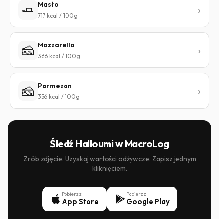
Masło
🧈
717 kcal / 100g
Mozzarella
🧀
366 kcal / 100g
Parmezan
🧀
356 kcal / 100g
Śledź Halloumi w MacroLog
Zrób zdjęcie. Uzyskaj wartości odżywcze. Zapisz jednym
kliknięciem.
Pobierz z
Pobierz z
App Store
Google Play