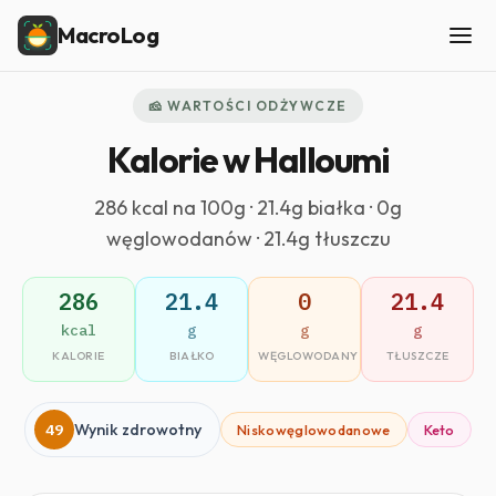
MacroLog
🧀 WARTOŚCI ODŻYWCZE
Kalorie w Halloumi
286 kcal na 100g · 21.4g białka · 0g
węglowodanów · 21.4g tłuszczu
286
21.4
0
21.4
kcal
g
g
g
KALORIE
BIAŁKO
WĘGLOWODANY
TŁUSZCZE
49
Wynik zdrowotny
Niskowęglowodanowe
Keto