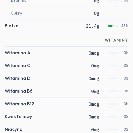
Błonnik
0g
0%
Cukry
0g
Białko
21.4g
43%
WITAMINY
Witamina A
0mcg
0%
Witamina C
0mg
0%
Witamina D
0mcg
0%
Witamina B6
0mg
0%
Witamina B12
0mcg
0%
Kwas foliowy
0mcg
0%
Niacyna
0mg
0%