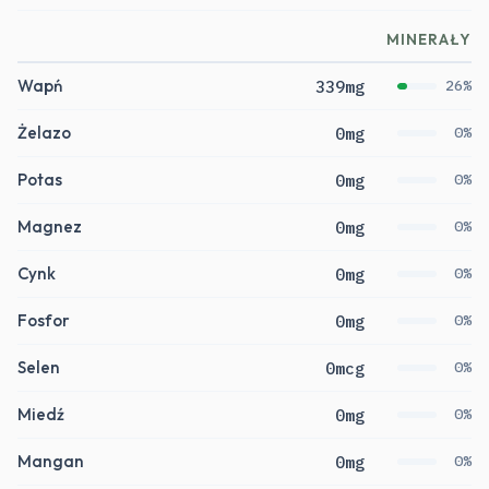
MINERAŁY
Wapń
339mg
26%
Żelazo
0mg
0%
Potas
0mg
0%
Magnez
0mg
0%
Cynk
0mg
0%
Fosfor
0mg
0%
Selen
0mcg
0%
Miedź
0mg
0%
Mangan
0mg
0%