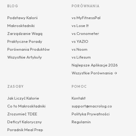
BLOG
PORÓWNANIA
Podstawy Kalorii
vs MyFitnessPal
Makroskładniki
vs Lose It
Zarządzanie Wagą
vs Cronometer
Praktyczne Porady
vs YAZIO
Porównania Produktów
vs Noom
Wszystkie Artykuły
vs Lifesum
Najlepsze Aplikacje 2026
Wszystkie Porównania →
ZASOBY
POMOC
Jak Liczyć Kalorie
Kontakt
Co to Makroskładniki
support@macrolog.co
Zrozumieć TDEE
Polityka Prywatności
Deficyt Kaloryczny
Regulamin
Poradnik Meal Prep