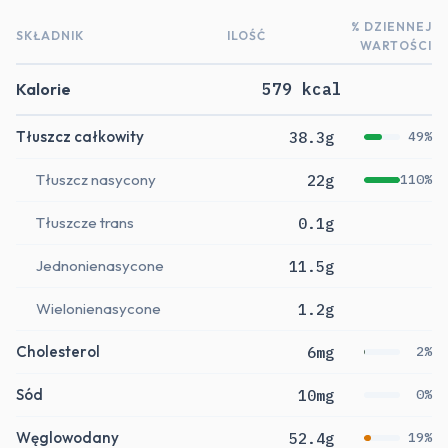
% DZIENNEJ
SKŁADNIK
ILOŚĆ
WARTOŚCI
Kalorie
579 kcal
Tłuszcz całkowity
38.3g
49%
Tłuszcz nasycony
22g
110%
Tłuszcze trans
0.1g
Jednonienasycone
11.5g
Wielonienasycone
1.2g
Cholesterol
6mg
2%
Sód
10mg
0%
Węglowodany
52.4g
19%