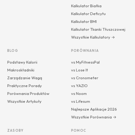
Kalkulator Białka
Kalkulator Deficytu
Kalkulator BMI
Kalkulator Tkanki Tłuszczowej
Wszystkie Kalkulatory →
BLOG
PORÓWNANIA
Podstawy Kalorii
vs MyFitnessPal
Makroskładniki
vs Lose It
Zarządzanie Wagą
vs Cronometer
Praktyczne Porady
vs YAZIO
Porównania Produktów
vs Noom
Wszystkie Artykuły
vs Lifesum
Najlepsze Aplikacje 2026
Wszystkie Porównania →
ZASOBY
POMOC