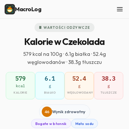
MacroLog
🍫 WARTOŚCI ODŻYWCZE
Kalorie w Czekolada
579 kcal na 100g · 6.1g białka · 52.4g
węglowodanów · 38.3g tłuszczu
579
6.1
52.4
38.3
kcal
g
g
g
KALORIE
BIAŁKO
WĘGLOWODANY
TŁUSZCZE
46
Wynik zdrowotny
Bogate w błonnik
Mało sodu