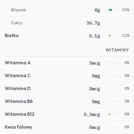
Błonnik
8g
29%
Cukry
36.7g
Białko
6.1g
12%
WITAMINY
Witamina A
3mcg
0%
Witamina C
0mg
0%
Witamina D
0mcg
0%
Witamina B6
0mg
0%
Witamina B12
0.2mcg
8%
Kwas foliowy
0mcg
0%