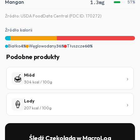
Mangan
1.3mg
57%
Źródło: USDA FoodData Central (FDC ID: 170272)
Źródło kalorii
Białko
4%
Węglowodany
36%
Tłuszcze
60%
Podobne produkty
Miód
🍯
304 kcal / 100g
Lody
🍦
207 kcal / 100g
Śledź Czekolada w MacroLog