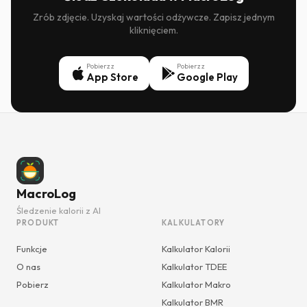
Zrób zdjęcie. Uzyskaj wartości odżywcze. Zapisz jednym
kliknięciem.
Pobierz z
Pobierz z
App Store
Google Play
MacroLog
Śledzenie kalorii z AI
PRODUKT
KALKULATORY
Funkcje
Kalkulator Kalorii
O nas
Kalkulator TDEE
Pobierz
Kalkulator Makro
Kalkulator BMR