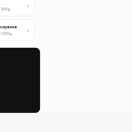
/ 100g
 cayenne
 / 100g