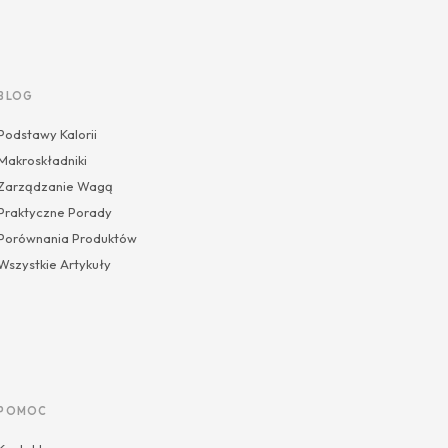
BLOG
Podstawy Kalorii
Makroskładniki
Zarządzanie Wagą
Praktyczne Porady
Porównania Produktów
Wszystkie Artykuły
POMOC