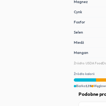
Magnez
Cynk
Fosfor
Selen
Miedź
Mangan
Źródło: USDA FoodDat
Źródło kalorii
Białko
13%
Węglow
Podobne pr