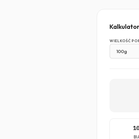
Kalkulato
WIELKOŚĆ PO
1
BI