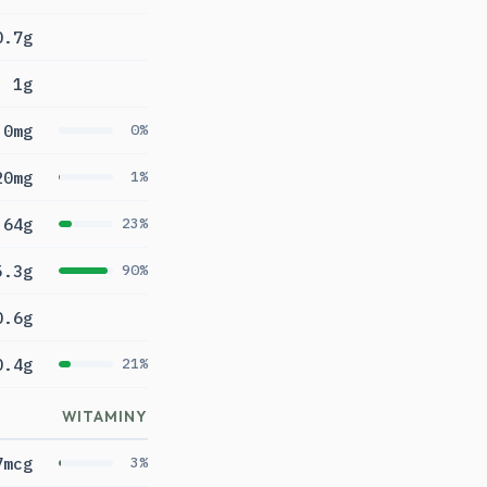
0.7g
1g
0mg
0%
20mg
1%
64g
23%
5.3g
90%
0.6g
0.4g
21%
WITAMINY
7mcg
3%