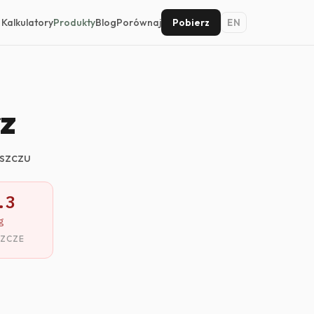
Kalkulatory
Produkty
Blog
Porównaj
Pobierz
EN
z
uszczu
.3
g
SZCZE