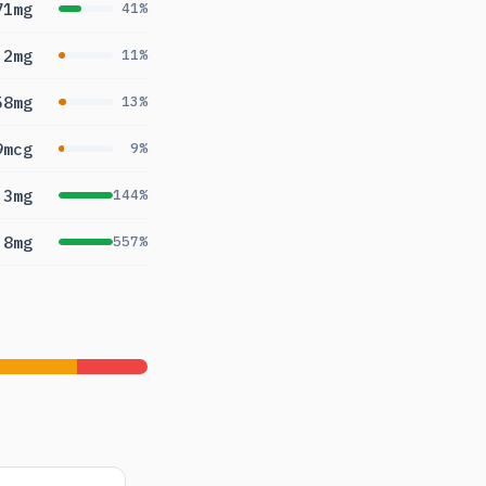
71mg
41%
.2mg
11%
58mg
13%
9mcg
9%
.3mg
144%
.8mg
557%