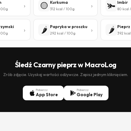
n
Kurkuma
Imbir
🟡
🫚
 100g
312 kcal / 100g
80 kcal 
rzymski
Papryka w proszku
Pieprz
🌶️
🌶️
 100g
292 kcal / 100g
392 kcal
Śledź Czarny pieprz w MacroLog
Zrób zdjęcie. Uzyskaj wartości odżywcze. Zapisz jednym kliknięciem.
Pobierz z
Pobierz z
App Store
Google Play