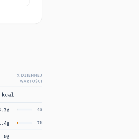
% DZIENNEJ
WARTOŚCI
 kcal
3.3g
4%
1.4g
7%
0g