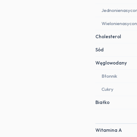
Jednonienasyco
Wielonienasyco
Cholesterol
Sód
Węglowodany
Błonnik
Cukry
Białko
Witamina A