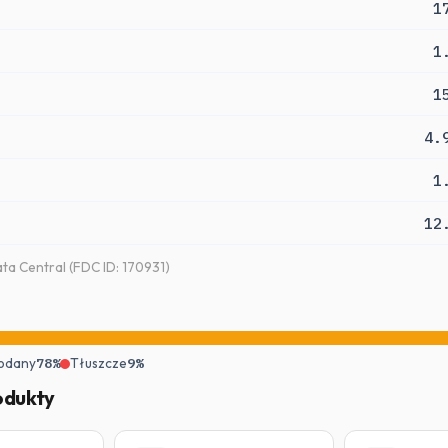
1
1
1
4.
1
12
a Central (FDC ID: 170931)
odany
78%
Tłuszcze
9%
odukty