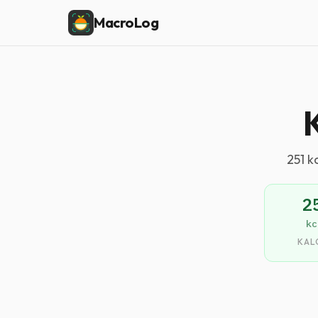
MacroLog
251 k
2
kc
KAL