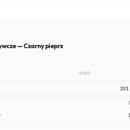
ywcze — Czarny pieprz
ILOŚĆ
251
y