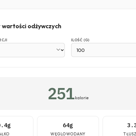
r wartości odżywczych
RCJI
ILOŚĆ (G)
251
kalorie
0.4g
64g
3.
AŁKO
WĘGLOWODANY
TŁUS