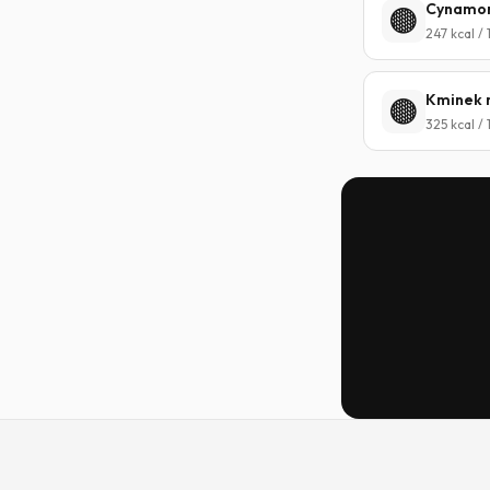
Cynamo
🟤
247 kcal /
Kminek 
🟤
325 kcal /