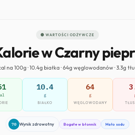
🟤 WARTOŚCI ODŻYWCZE
Kalorie w Czarny piepr
cal na 100g · 10.4g białka · 64g węglowodanów · 3.3g tł
51
10.4
64
3
al
g
g
ORIE
BIAŁKO
WĘGLOWODANY
TŁU
70
Wynik zdrowotny
Bogate w błonnik
Mało sodu