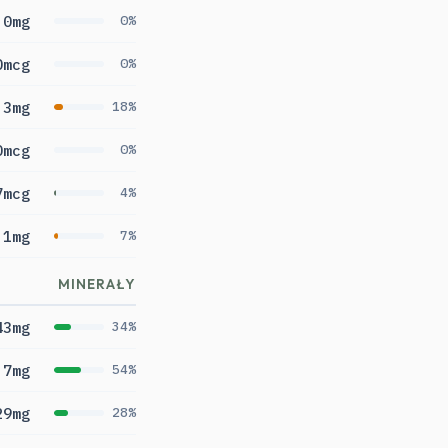
0mg
0%
0mcg
0%
.3mg
18%
0mcg
0%
7mcg
4%
.1mg
7%
MINERAŁY
43mg
34%
.7mg
54%
29mg
28%