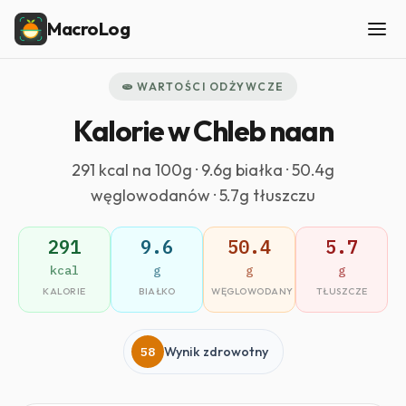
MacroLog
🫓 WARTOŚCI ODŻYWCZE
Kalorie w Chleb naan
291 kcal na 100g · 9.6g białka · 50.4g
węglowodanów · 5.7g tłuszczu
291
9.6
50.4
5.7
kcal
g
g
g
KALORIE
BIAŁKO
WĘGLOWODANY
TŁUSZCZE
58
Wynik zdrowotny