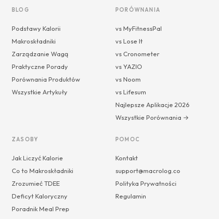
BLOG
PORÓWNANIA
Podstawy Kalorii
vs MyFitnessPal
Makroskładniki
vs Lose It
Zarządzanie Wagą
vs Cronometer
Praktyczne Porady
vs YAZIO
Porównania Produktów
vs Noom
Wszystkie Artykuły
vs Lifesum
Najlepsze Aplikacje 2026
Wszystkie Porównania →
ZASOBY
POMOC
Jak Liczyć Kalorie
Kontakt
Co to Makroskładniki
support@macrolog.co
Zrozumieć TDEE
Polityka Prywatności
Deficyt Kaloryczny
Regulamin
Poradnik Meal Prep