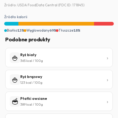
Źródło: USDA FoodData Central (FDC ID: 171845)
Źródło kalorii
Białko
13%
Węglowodany
69%
Tłuszcze
18%
Podobne produkty
Ryż biały
🍚
365 kcal / 100g
Ryż brązowy
🍚
123 kcal / 100g
Płatki owsiane
🥣
389 kcal / 100g