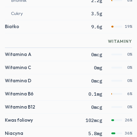
Błonnik
2.2g
8%
Cukry
3.5g
Białko
9.6g
19%
WITAMINY
Witamina A
0mcg
0%
Witamina C
0mg
0%
Witamina D
0mcg
0%
Witamina B6
0.1mg
6%
Witamina B12
0mcg
0%
Kwas foliowy
102mcg
26%
Niacyna
5.8mg
36%