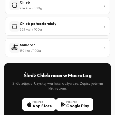
Chleb
🍞
284 kcal / 100g
Chleb pełnoziarnisty
🍞
265 kcal / 100g
Makaron
🍝
159 kcal / 100g
Śledź Chleb naan w MacroLog
Zrób zdjęcie. Uzyskaj wartości odżywcze. Zapisz jednym
kliknięciem.
Pobierz z
Pobierz z
App Store
Google Play