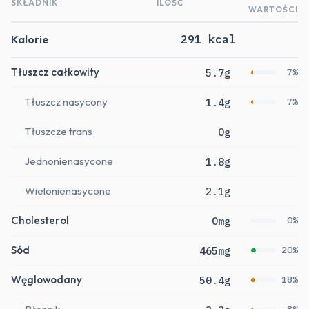
SKŁADNIK
ILOŚĆ
WARTOŚCI
Kalorie
291 kcal
Tłuszcz całkowity
5.7g
7%
Tłuszcz nasycony
1.4g
7%
Tłuszcze trans
0g
Jednonienasycone
1.8g
Wielonienasycone
2.1g
Cholesterol
0mg
0%
Sód
465mg
20%
Węglowodany
50.4g
18%