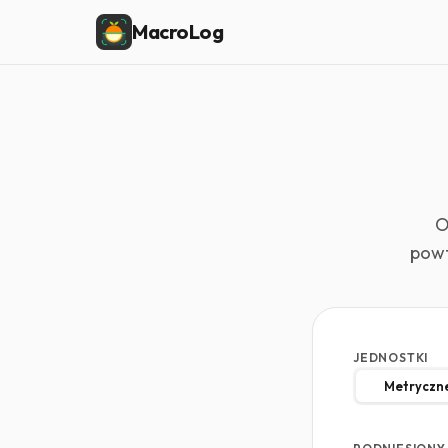
MacroLog
O
powt
JEDNOSTKI
Metryczne