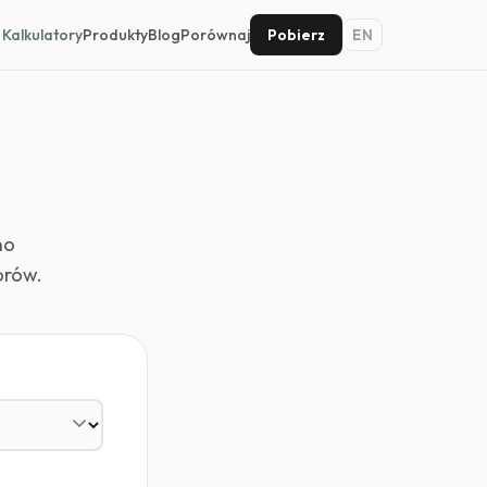
Kalkulatory
Produkty
Blog
Porównaj
Pobierz
EN
no
orów.