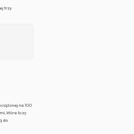
j trzy
bciążonej na 100
i, które liczy
ą do