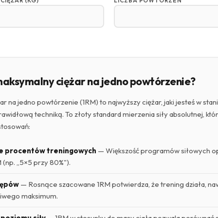
CIĘŻAR (KG)
LICZBA POWTÓRZEŃ
maksymalny ciężar na jedno powtórzenie?
r na jedno powtórzenie (1RM) to najwyższy ciężar, jaki jesteś w stan
awidłową techniką. To złoty standard mierzenia siły absolutnej, któr
stosowań:
 procentów treningowych
— Większość programów siłowych op
 (np. „5×5 przy 80%").
tępów
— Rosnące szacowane 1RM potwierdza, że trening działa, nawet
ziwego maksimum.
poziomu siły
— 1RM w stosunku do masy ciała pozwala porównać s