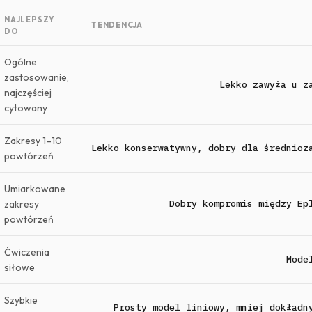
NAJLEPSZY
TENDENCJA
DO
Ogólne
zastosowanie,
Lekko zawyża u z
najczęściej
cytowany
Zakresy 1–10
Lekko konserwatywny, dobry dla średnioz
powtórzeń
Umiarkowane
zakresy
Dobry kompromis między Ep
powtórzeń
Ćwiczenia
Mode
siłowe
Szybkie
Prosty model liniowy, mniej dokładn