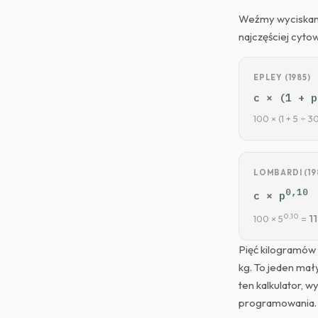
Weźmy wyciskanie
najczęściej cyto
EPLEY (1985)
c × (1 + p
100 × (1 + 5 ÷ 3
LOMBARDI (19
0,10
c × p
0,10
100 × 5
=
11
Pięć kilogramów 
kg. To jeden mał
ten kalkulator, 
programowania.