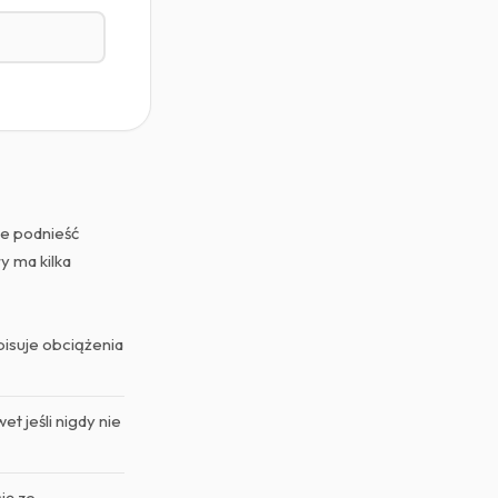
ie podnieść
y ma kilka
isuje obciążenia
 jeśli nigdy nie
ię ze