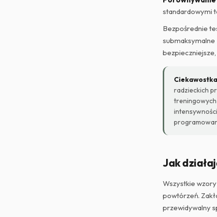
standardowymi ta
Bezpośrednie tes
submaksymalne — 
bezpieczniejsze,
Ciekawostka
radzieckich p
treningowych 
intensywnośc
programowani
Jak działa
Wszystkie wzory
powtórzeń. Zakła
przewidywalny s