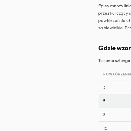
Epley mnoży lini
przez kurczący s
powtórzeń do uła
są niewielkie. Pr
Gdzie wzor
Ta sama sztanga 
POWTÓRZENIA 
3
5
8
10