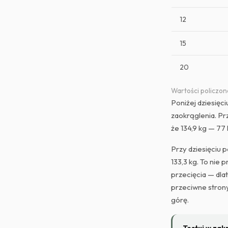
12
15
20
Wartości policzone
Poniżej dziesięci
zaokrąglenia. Prz
że 134,9 kg — 77
Przy dziesięciu 
133,3 kg. To nie 
przecięcia — dla
przeciwne strony
górę.