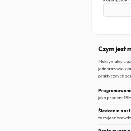
PODNIESIONY 
Czym jest 
Maksymalny cięża
jednorazowo z pr
praktycznych za
Programowanie
jako procent 1RM
Śledzenie pos
testujesz prawd
Porównywanie 