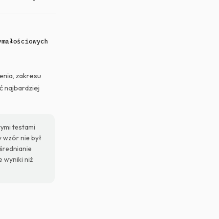
ymałościowych
enia, zakresu
ć najbardziej
ymi testami
y wzór nie był
Uśrednianie
 wyniki niż