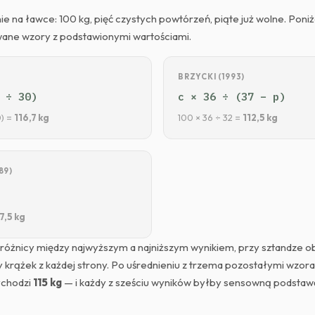
 na ławce: 100 kg, pięć czystych powtórzeń, piąte już wolne. Poniże
wane wzory z podstawionymi wartościami.
BRZYCKI (1993)
 ÷ 30)
c × 36 ÷ (37 − p)
0) =
116,7 kg
100 × 36 ÷ 32 =
112,5 kg
89)
7,5 kg
różnicy między najwyższym a najniższym wynikiem, przy sztandze o
y krążek z każdej strony. Po uśrednieniu z trzema pozostałymi wzoram
wychodzi
115 kg
— i każdy z sześciu wyników byłby sensowną podstaw