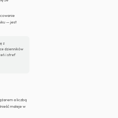
acowanie
iku — jest
ę z
ące dzienników
eń i stref
ężarem a liczbą
dnieść maleje w