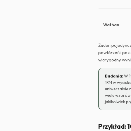
Wathan
Żaden pojedynczy
powtórzeń i pozi
wiarygodny wyni
Badania:
W 19
1RM w wyciska
uniwersalnie 
wielu wzorów 
jakikolwiek p
Przykład: 