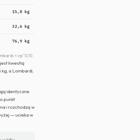
15,8 kg
32,6 kg
76,9 kg
mbardi = c·p^0,10.
jest kwestią
8 kg, a Lombardi,
dają identyczne
ko punkt
ama i rozchodzą w
wyżej — ucieka w