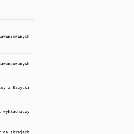
aawansowanych
aawansowanych
ley a Brzycki
l wykładniczy
y na skrajach