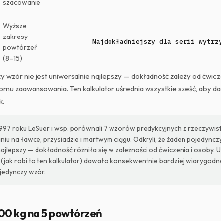
szacowanie
Wyższe
zakresy
Najdokładniejszy dla serii wytrz
powtórzeń
(8–15)
 wzór nie jest uniwersalnie najlepszy — dokładność zależy od ćwicz
omu zaawansowania. Ten kalkulator uśrednia wszystkie sześć, aby da
k.
97 roku LeSuer i wsp. porównali 7 wzorów predykcyjnych z rzeczywist
niu na ławce, przysiadzie i martwym ciągu. Odkryli, że żaden pojedyncz
najlepszy — dokładność różniła się w zależności od ćwiczenia i osoby. 
(jak robi to ten kalkulator) dawało konsekwentnie bardziej wiarygodne
ojedynczy wzór.
100 kg na 5 powtórzeń