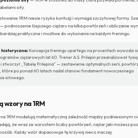
belami siły.
towanie 1RM niesie ryzyko kontuzji i wymaga szczytowej formy. Sz
podnoszenie lżejszego ciężaru na kilka powtórzeń i obliczanie wyn
 bardziej praktyczne i możliwe do wykonania na każdym treningu.
 historyczna:
Koncepcja treningu opartego na procentach wywodzi si
rogramów ciężarowych lat 60. Trener A.S. Prilepin przeanalizował tysi
i stworzył „Tabelę Prilepina" — zestawienie optymalnych serii, powtórz
i, które po ponad 60 latach nadal stanowi fundament nowoczesnego
a siłowego.
ją wzory na 1RM
 na 1RM modelują matematyczną zależność między podniesionym ci
dają, że wraz ze wzrostem liczby powtórzeń, ciężar jaki możesz po
posób. Każdy wzór dopasowuje tę krzywą nieco inaczej: