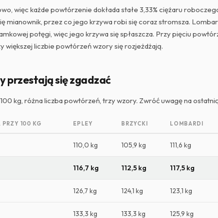
owo, więc każde powtórzenie dokłada stałe 3,33% ciężaru roboczego.
ię mianownik, przez co jego krzywa robi się coraz stromsza. Lombar
mkowej potęgi, więc jego krzywa się spłaszcza. Przy pięciu powtór
zy większej liczbie powtórzeń wzory się rozjeżdżają.
y przestają się zgadzać
100 kg, różna liczba powtórzeń, trzy wzory. Zwróć uwagę na ostatni
PRZY 100 KG
EPLEY
BRZYCKI
LOMBARDI
110,0 kg
105,9 kg
111,6 kg
116,7 kg
112,5 kg
117,5 kg
126,7 kg
124,1 kg
123,1 kg
133,3 kg
133,3 kg
125,9 kg