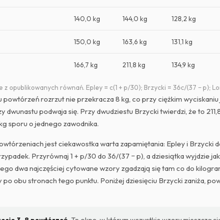
140,0 kg
144,0 kg
128,2 kg
150,0 kg
163,6 kg
131,1 kg
166,7 kg
211,8 kg
134,9 kg
 z opublikowanych równań. Epley = c(1 + p/30); Brzycki = 36c/(37 − p); Lo
u powtórzeń rozrzut nie przekracza 8 kg, co przy ciężkim wyciskaniu 
y dwunastu podwaja się. Przy dwudziestu Brzycki twierdzi, że to 211,
 kg sporu o jednego zawodnika.
powtórzeniach jest ciekawostka warta zapamiętania: Epley i Brzycki 
przypadek. Przyrównaj 1 + p/30 do 36/(37 − p), a dziesiątka wyjdzie ja
tego dwa najczęściej cytowane wzory zgadzają się tam co do kilogr
 po obu stronach tego punktu. Poniżej dziesięciu Brzycki zaniża, po