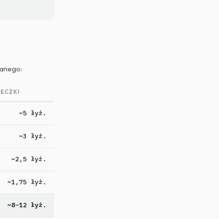
danego:
ŻECZKI
~5 łyż.
~3 łyż.
~2,5 łyż.
~1,75 łyż.
~8–12 łyż.