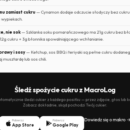
nu zamiast cukru
— Cynamon dodaje odczucie słodyczy bez cukru.
i wypiekach.
e, nie sok
— Szklanka soku pomarańczowego ma 21g cukru bez bło
2g cukru + 3g błonnika spowalniającego wchłanianie.
prawy i sosy
— Ketchup, sos BBQ i teriyaki są pełne cukru dodane
j musztardę lub sos chili.
Śledź spożycie cukru z MacroLog
omatycznie śledzi cukier z każdego posiłku — przez zdjęcie, głos lub 
Zobacz dokładnie, skąd pochodzi Twój cukier.
Dowiedz się o makro 
Pobierz z
Pobierz z
App Store
Google Play