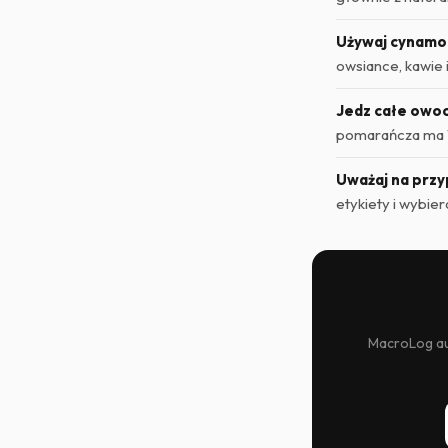
Używaj cynamo
owsiance, kawie 
Jedz całe owoc
pomarańcza ma 1
Uważaj na przy
etykiety i wybiera
MacroLog aut