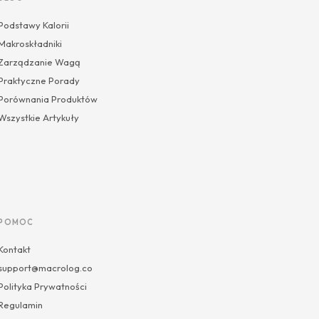
Podstawy Kalorii
Makroskładniki
Zarządzanie Wagą
Praktyczne Porady
Porównania Produktów
Wszystkie Artykuły
POMOC
Kontakt
support@macrolog.co
Polityka Prywatności
Regulamin