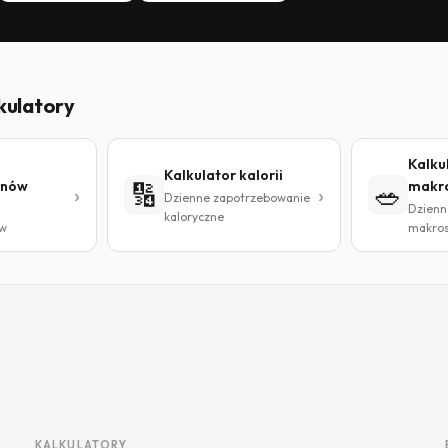
kulatory
Kalku
Kalkulator kalorii
anów
🔢
🥗
makr
Dzienne zapotrzebowanie
Dzienn
kaloryczne
w
makros
KALKULATORY