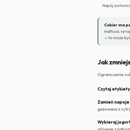
Napój izotonic
Cukier ma p
maltoza, syrop
— to może być
Jak zmniejs
Ograniczenie cuk
Czytaj etykiety
Zamień napoje
gazowana z cytr
Wybieraj jogur
głównie z natur