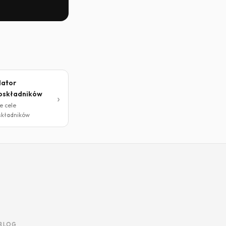
lator
oskładników
e cele
kładników
BLOG