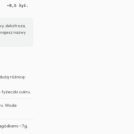
~8,5 łyż.
y, dekstroza,
oznajesz nazwy
dużą różnicę:
 łyżeczki cukru.
kru. Woda
jagódkami ~7g,