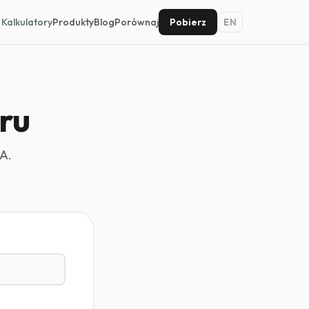
Kalkulatory
Produkty
Blog
Porównaj
Pobierz
EN
ru
A.