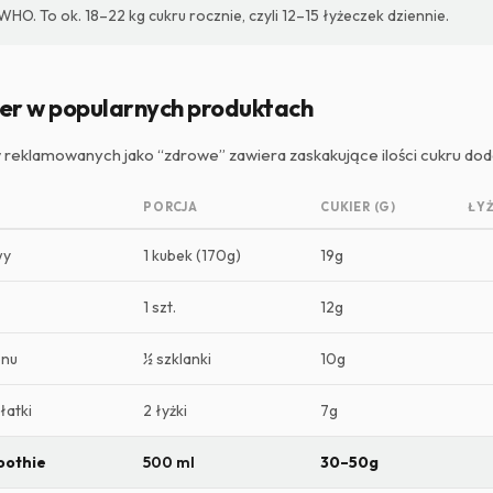
HO. To ok. 18–22 kg cukru rocznie, czyli 12–15 łyżeczek dziennie.
ier w popularnych produktach
 reklamowanych jako “zdrowe” zawiera zaskakujące ilości cukru do
PORCJA
CUKIER (G)
ŁY
wy
1 kubek (170g)
19g
1 szt.
12g
onu
½ szklanki
10g
łatki
2 łyżki
7g
oothie
500 ml
30–50g