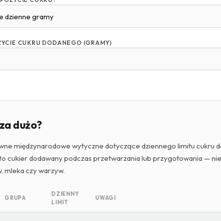
ŻYCIE CUKRU DODANEGO (GRAMY)
o za dużo?
łówne międzynarodowe wytyczne dotyczące dziennego limitu cukru 
to cukier dodawany podczas przetwarzania lub przygotowania — nie 
, mleka czy warzyw.
DZIENNY
GRUPA
UWAGI
LIMIT