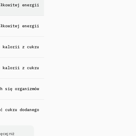
ałkowitej energii
ałkowitej energii
0 kalorii z cukru
0 kalorii z cukru
ch się organizmów
ść cukru dodanego
ęcej niż