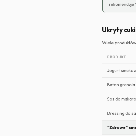
rekomenduje W
Ukryty cuk
Wiele produktów
PRODUKT
Jogurt smako
Baton granola
Sos do makar
Dressing do sa
“Zdrowe” sm