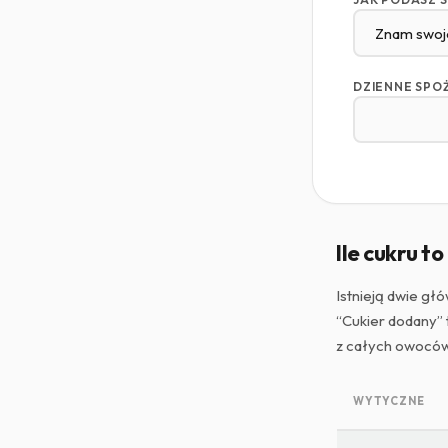
DZIENNE SPO
Ile cukru t
Istnieją dwie g
“Cukier dodany” 
z całych owoców
WYTYCZNE