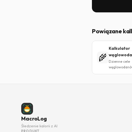
Powiązane kal
Kalkulator
🌾
węglowod
Dzienne cele
węglowodanó
MacroLog
Śledzenie kalorii z AI
PRODUKT