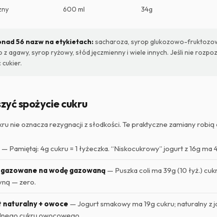
zny
600 ml
34g
onad 56 nazw na etykietach:
sacharoza, syrop glukozowo-fruktozow
 z agawy, syrop ryżowy, słód jęczmienny i wiele innych. Jeśli nie rozp
 cukier.
zyć spożycie cukru
ru nie oznacza rezygnacji z słodkości. Te praktyczne zamiany robią 
— Pamiętaj: 4g cukru = 1 łyżeczka. “Niskocukrowy” jogurt z 16g ma 4
 gazowane na wodę gazowaną
— Puszka coli ma 39g (10 łyż.) cu
yną — zero.
t naturalny + owoce
— Jogurt smakowy ma 19g cukru; naturalny z 
alnego cukru owocowego.