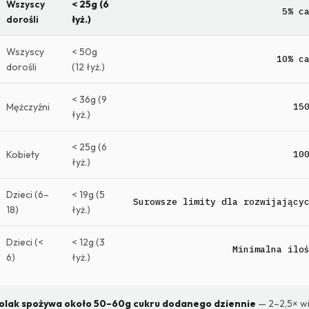
Wszyscy
< 25g (6
5% c
dorośli
łyż.)
Wszyscy
< 50g
10% c
dorośli
(12 łyż.)
< 36g (9
Mężczyźni
15
łyż.)
< 25g (6
Kobiety
10
łyż.)
Dzieci (6–
< 19g (5
Surowsze limity dla rozwijający
18)
łyż.)
Dzieci (<
< 12g (3
Minimalna ilo
6)
łyż.)
Polak spożywa około 50–60g cukru dodanego dziennie
— 2–2,5× wi