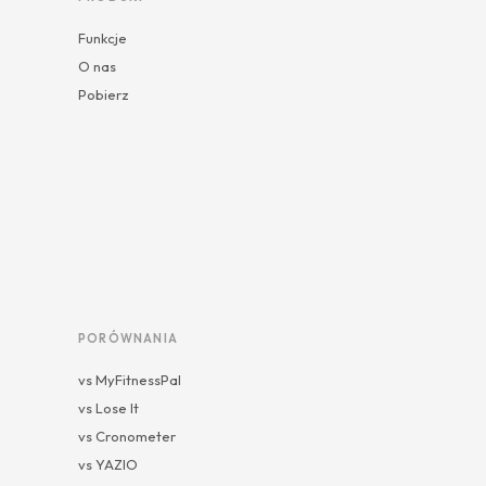
Funkcje
O nas
Pobierz
PORÓWNANIA
vs MyFitnessPal
vs Lose It
vs Cronometer
vs YAZIO