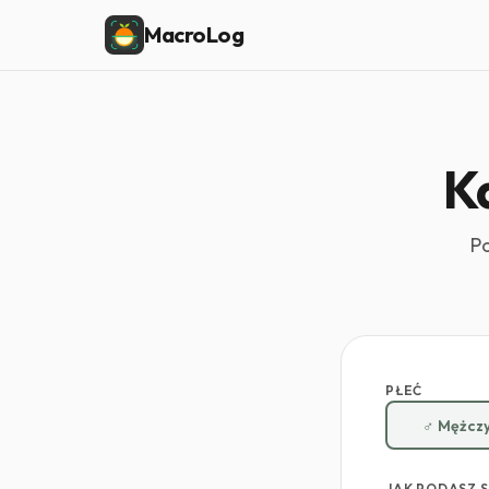
MacroLog
K
P
PŁEĆ
♂ Mężcz
JAK PODASZ 