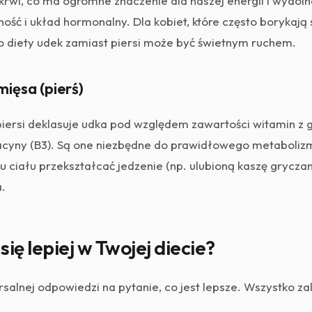
krwi, co ma ogromne znaczenie dla naszej energii i wydoln
ość i układ hormonalny. Dla kobiet, które często borykają 
o diety udek zamiast piersi może być świetnym ruchem.
mięsa (pierś)
 piersi deklasuje udka pod względem zawartości witamin z g
iacyny (B3). Są one niezbędne do prawidłowego metaboli
ciału przekształcać jedzenie (np. ulubioną kaszę gryczan
.
ię lepiej w Twojej diecie?
rsalnej odpowiedzi na pytanie, co jest lepsze. Wszystko z