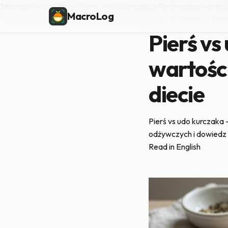
Strona główna
/
Blog
/
Pierś vs udo kurczaka: Porównanie wartośc
MacroLog
PORÓWNANIA ŻYWNO
Pierś vs
wartośc
diecie
Pierś vs udo kurczaka
odżywczych i dowiedz si
Read in English