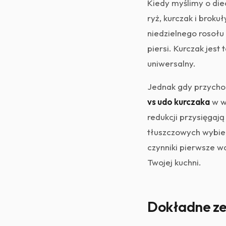
Kiedy myślimy o diec
ryż, kurczak i broku
niedzielnego rosołu
piersi. Kurczak jest
uniwersalny.
Jednak gdy przychod
vs udo kurczaka
w wy
redukcji przysięgają
tłuszczowych wybier
czynniki pierwsze w
Twojej kuchni.
Dokładne zes