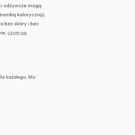
ści odżywcze mogą
t bombą kaloryczną),
 bez skóry i bez
bie,
czym są
dla każdego, kto