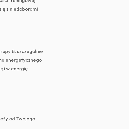
ości treningowej.
się z niedoborami
rupy B, szczególnie
zmu energetycznego
ą) w energię
ależy od Twojego