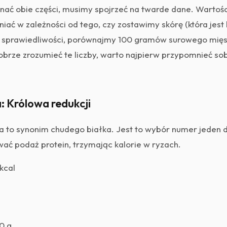
wnać obie części, musimy spojrzeć na twarde dane. Warto
niać w zależności od tego, czy zostawimy skórę (która jes
a sprawiedliwości, porównajmy 100 gramów surowego mięsa
dobrze zrozumieć te liczby, warto najpierw przypomnieć so
a: Królowa redukcji
aka to synonim chudego białka. Jest to wybór numer jeden 
ć podaż protein, trzymając kalorie w ryzach.
kcal
0 g