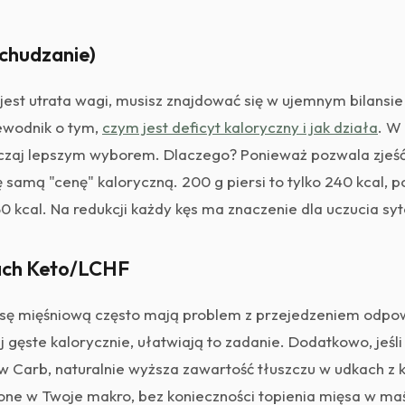
dchudzanie)
jest utrata wagi, musisz znajdować się w ujemnym bilansi
ewodnik o tym,
czym jest deficyt kaloryczny i jak działa
. W 
yczaj lepszym wyborem. Dlaczego? Ponieważ pozwala zjeś
ę samą "cenę" kaloryczną. 200 g piersi to tylko 240 kcal,
0 kcal. Na redukcji każdy kęs ma znaczenie dla uczucia syt
tach Keto/LCHF
 mięśniową często mają problem z przejedzeniem odpowied
 gęste kalorycznie, ułatwiają to zadanie. Dodatkowo, jeśli
w Carb, naturalnie wyższa zawartość tłuszczu w udkach z 
ę one w Twoje makro, bez konieczności topienia mięsa w maś