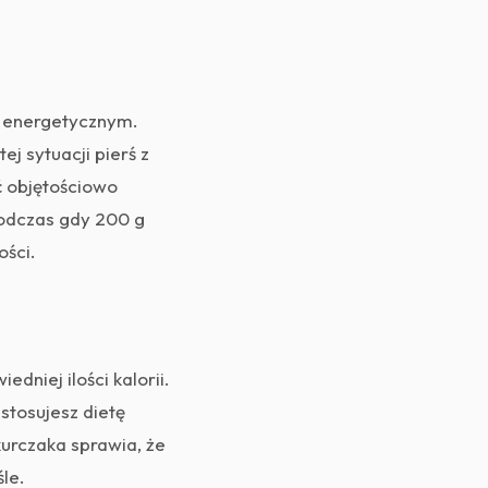
e energetycznym.
tej sytuacji pierś z
ć objętościowo
 podczas gdy 200 g
ości.
niej ilości kalorii.
 stosujesz dietę
kurczaka sprawia, że
le.