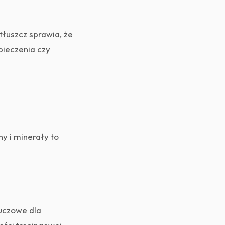
 tłuszcz sprawia, że
pieczenia czy
y i minerały to
luczowe dla