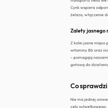
transportu tlenu we 
Cynk wspiera odporn
żelaza, włączenie d
Zalety jasnego 
Z kolei jasne mięso
witaminy B6 oraz n
– pomagają naszemu 
gotową do działania
Co sprawdzi s
Nie ma jednej uniwe
celu sylwetkowego.