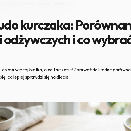
i odżywczych i co wybrać na diecie
ŚCI
·
9 lipca 2026
·
5 min czytania
 udo kurczaka: Porównan
i odżywczych i co wybra
 – co ma więcej białka, a co tłuszczu? Sprawdź dokładne porówna
ę, co lepiej sprawdzi się na diecie.