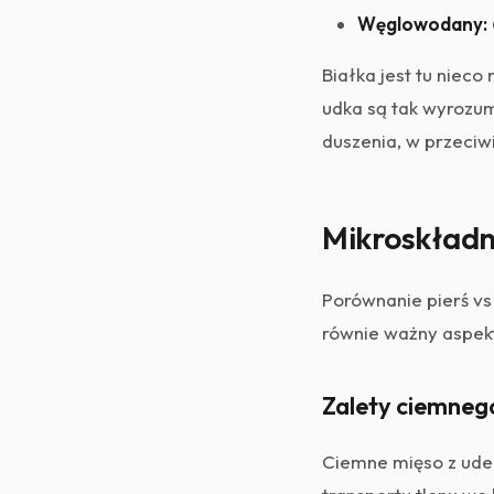
Węglowodany:
Białka jest tu nieco
udka są tak wyrozum
duszenia, w przeciwi
Mikroskładni
Porównanie pierś vs
równie ważny aspekt
Zalety ciemneg
Ciemne mięso z udek