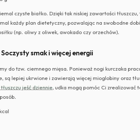
iemal czyste białko. Dzięki tak niskiej zawartości tłuszczu, f
mal każdy plan dietetyczny, pozwalając na swobodne dobi
siłku (np. oliwy z oliwek, awokado czy orzechów).
 Soczysty smak i więcej energii
amy do tzw. ciemnego mięsa. Ponieważ nogi kurczaka pracu
e, są lepiej ukrwione i zawierają więcej mioglobiny oraz tłu
e tłuszczu jeść dziennie
, udka mogą pomóc Ci zrealizować 
posób.
kcal