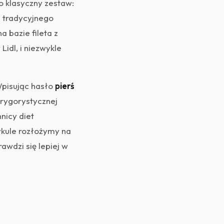
to klasyczny zestaw:
d tradycyjnego
 bazie fileta z
Lidl, i niezwykle
Wpisując hasło
pierś
 rygorystycznej
nnicy diet
ykule rozłożymy na
awdzi się lepiej w