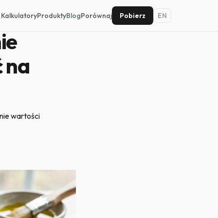
Kalkulatory
Produkty
Blog
Porównaj
Pobierz
EN
ie
ć na
nie wartości