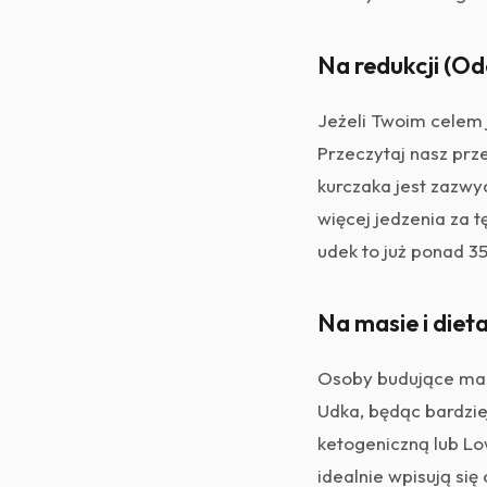
Na redukcji (O
Jeżeli Twoim celem 
Przeczytaj nasz prz
kurczaka jest zazw
więcej jedzenia za t
udek to już ponad 35
Na masie i die
Osoby budujące masę
Udka, będąc bardziej
ketogeniczną lub Lo
idealnie wpisują si