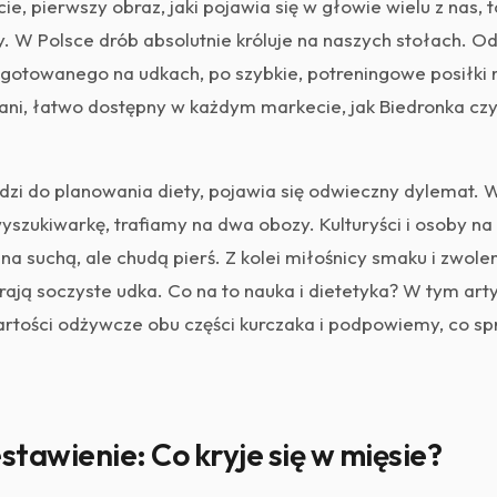
ie, pierwszy obraz, jaki pojawia się w głowie wielu z nas, 
ły. W Polsce drób absolutnie króluje na naszych stołach. O
 gotowanego na udkach, po szybkie, potreningowe posiłki na
 tani, łatwo dostępny w każdym markecie, jak Biedronka czy 
zi do planowania diety, pojawia się odwieczny dylemat. 
szukiwarkę, trafiamy na dwa obozy. Kulturyści i osoby na
 na suchą, ale chudą pierś. Z kolei miłośnicy smaku i zwole
ają soczyste udka. Co na to nauka i dietetyka? W tym art
artości odżywcze obu części kurczaka i podpowiemy, co spr
tawienie: Co kryje się w mięsie?