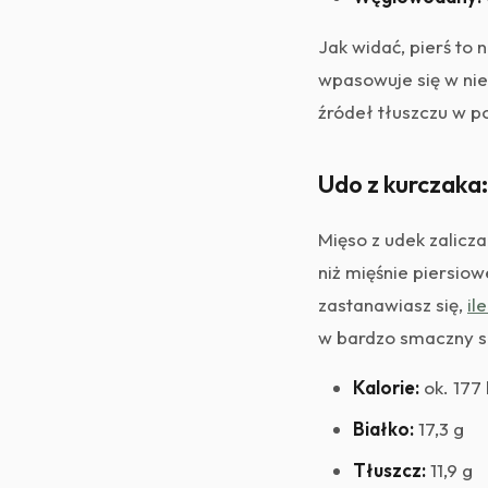
Jak widać, pierś to n
wpasowuje się w nie
źródeł tłuszczu w po
Udo z kurczaka:
Mięso z udek zalicz
niż mięśnie piersiow
zastanawiasz się,
il
w bardzo smaczny s
Kalorie:
ok. 177 
Białko:
17,3 g
Tłuszcz:
11,9 g