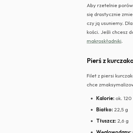
Aby rzetelnie poró
się drastycznie zmie
czy ją usuniemy. Dl
kości. Jeśli chcesz 
makroskładniki
.
Pierś z kurczak
Filet z piersi kurcz
chce zmaksymalizowa
Kalorie:
ok. 120 
Białko:
22,5 g
Tłuszcz:
2,6 g
Węglowodany: