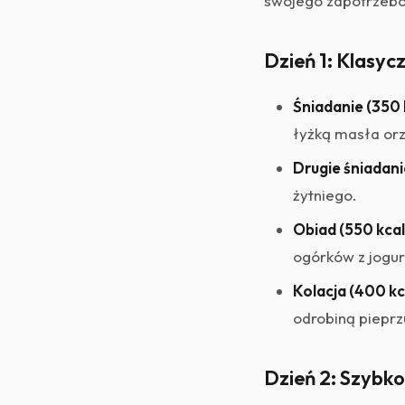
swojego zapotrzeb
Dzień 1: Klasycz
Śniadanie (350 
łyżką masła or
Drugie śniadani
żytniego.
Obiad (550 kcal
ogórków z jogu
Kolacja (400 kc
odrobiną pieprz
Dzień 2: Szybko