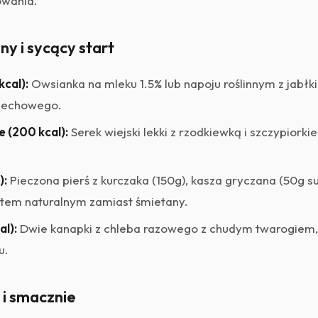
owania.
ny i sycący start
kcal):
Owsianka na mleku 1.5% lub napoju roślinnym z jabł
zechowego.
e (200 kcal):
Serek wiejski lekki z rzodkiewką i szczypiork
):
Pieczona pierś z kurczaka (150g), kasza gryczana (50g suc
rtem naturalnym zamiast śmietany.
al):
Dwie kanapki z chleba razowego z chudym twarogiem
u.
 i smacznie