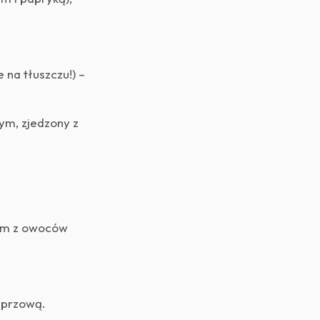
na tłuszczu!) –
ym, zjedzony z
sem z owoców
eprzową.