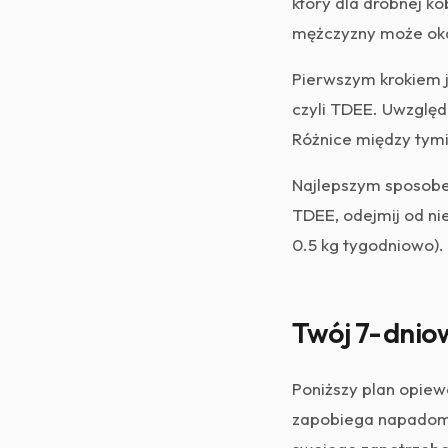
który dla drobnej ko
mężczyzny może oka
Pierwszym krokiem 
czyli TDEE. Uwzględ
Różnice między tymi
Najlepszym sposobe
TDEE, odejmij od ni
0.5 kg tygodniowo).
Twój 7-dniow
Poniższy plan opiewa
zapobiega napadom 