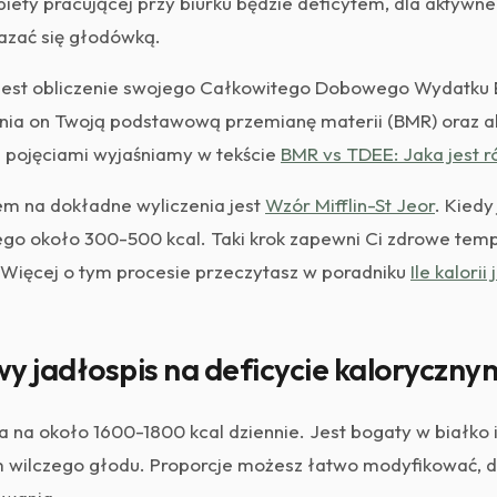
biety pracującej przy biurku będzie deficytem, dla aktywne
zać się głodówką.
jest obliczenie swojego Całkowitego Dobowego Wydatku 
nia on Twoją podstawową przemianę materii (BMR) oraz a
 pojęciami wyjaśniamy w tekście
BMR vs TDEE: Jaka jest r
m na dokładne wyliczenia jest
Wzór Mifflin-St Jeor
. Kiedy
ego około 300-500 kcal. Taki krok zapewni Ci zdrowe temp
 Więcej o tym procesie przeczytasz w poradniku
Ile kalorii
y jadłospis na deficycie kaloryczny
 na około 1600-1800 kcal dziennie. Jest bogaty w białko i
wilczego głodu. Proporcje możesz łatwo modyfikować, d