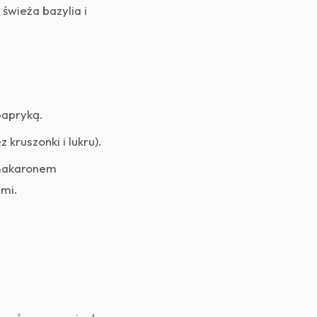
świeża bazylia i
papryką.
ruszonki i lukru).
 makaronem
ami.