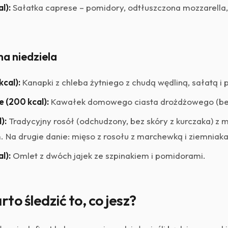
l):
Sałatka caprese – pomidory, odtłuszczona mozzarella, 
na niedziela
kcal):
Kanapki z chleba żytniego z chudą wędliną, sałatą i 
e (200 kcal):
Kawałek domowego ciasta drożdżowego (bez k
):
Tradycyjny rosół (odchudzony, bez skóry z kurczaka) z
. Na drugie danie: mięso z rosołu z marchewką i ziemniak
l):
Omlet z dwóch jajek ze szpinakiem i pomidorami.
to śledzić to, co jesz?