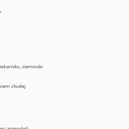
m.
iekarniku, ziemniaki
tkiem chudej
m i papryką),