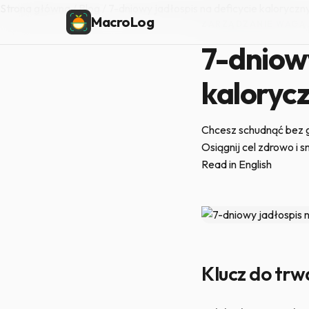
Strona główna
/
Blog
/
7-dniowy jadłospis na deficycie kalorycz
MacroLog
ZARZĄDZANIE WAGĄ
·
7-dniowy
kaloryc
Chcesz schudnąć bez g
Osiągnij cel zdrowo i 
Read in English
Klucz do trw