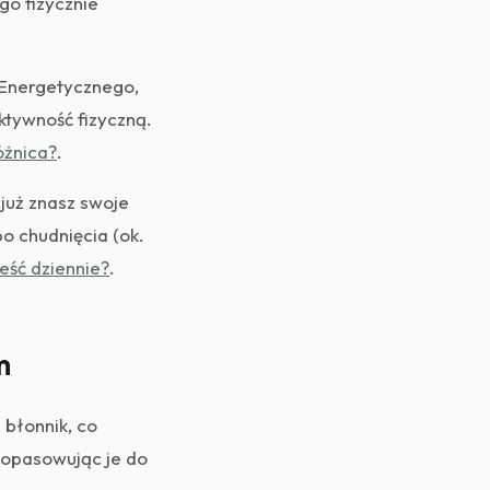
go fizycznie
Energetycznego,
ktywność fizyczną.
óżnica?
.
 już znasz swoje
o chudnięcia (ok.
 jeść dziennie?
.
m
 błonnik, co
opasowując je do