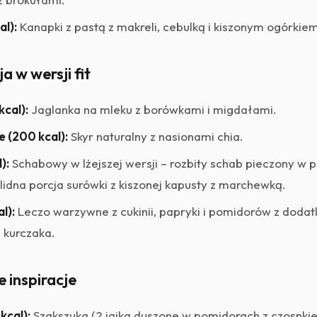
al):
Kanapki z pastą z makreli, cebulką i kiszonym ogórkie
a w wersji fit
kcal):
Jaglanka na mleku z borówkami i migdałami.
e (200 kcal):
Skyr naturalny z nasionami chia.
):
Schabowy w lżejszej wersji – rozbity schab pieczony w p
olidna porcja surówki z kiszonej kapusty z marchewką.
l):
Leczo warzywne z cukinii, papryki i pomidorów z doda
i kurczaka.
e inspiracje
kcal):
Szakszuka (2 jajka duszone w pomidorach z czosnkie