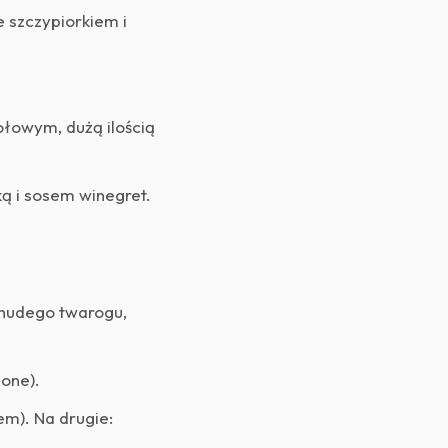
 szczypiorkiem i
łowym, dużą ilością
ą i sosem winegret.
chudego twarogu,
żone).
m). Na drugie: