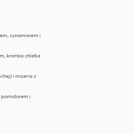
kiem, cynamonem i
iem, kromka chleba
hej) i mizeria z
, pomidorem i