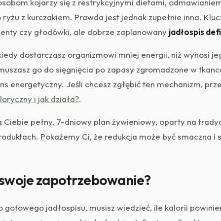
sobom kojarzy się z restrykcyjnymi dietami, odmawianiem
ryżu z kurczakiem. Prawda jest jednak zupełnie inna. Klu
enty czy głodówki, ale dobrze zaplanowany
jadłospis def
kiedy dostarczasz organizmowi mniej energii, niż wynosi je
muszasz go do sięgnięcia po zapasy zgromadzone w tkance
lans energetyczny. Jeśli chcesz zgłębić ten mechanizm, prze
loryczny i jak działa?
.
 Ciebie pełny, 7-dniowy plan żywieniowy, oparty na tradycy
oduktach. Pokażemy Ci, że redukcja może być smaczna i 
ć swoje zapotrzebowanie?
 gotowego jadłospisu, musisz wiedzieć, ile kalorii powini