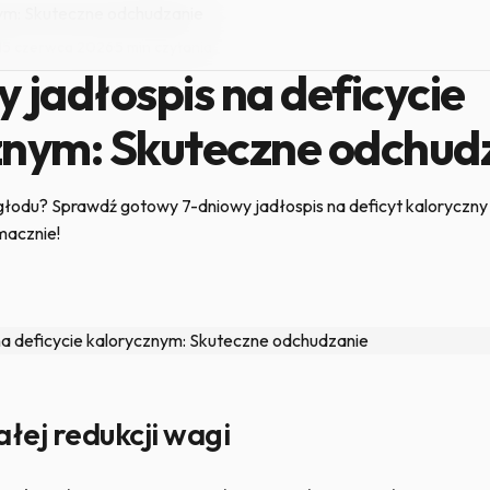
nym: Skuteczne odchudzanie
15 czerwca 2026
·
5 min czytania
 jadłospis na deficycie
znym: Skuteczne odchud
łodu? Sprawdź gotowy 7-dniowy jadłospis na deficyt kaloryczny 
smacznie!
ałej redukcji wagi