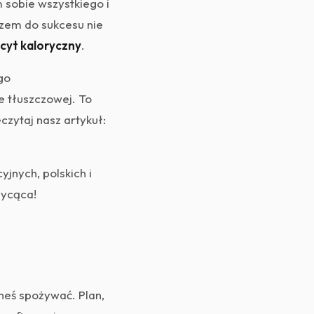
 sobie wszystkiego i
czem do sukcesu nie
icyt kaloryczny
.
go
 tłuszczowej. To
czytaj nasz artykuł:
jnych, polskich i
sycąca!
eneś spożywać. Plan,