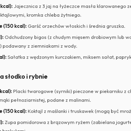
kcal):
Jajecznica z 3 jaj na łyżeczce masła klarowanego ze
tajlowymi, kromka chleba żytniego.
 (150 kcal):
Garść orzechów włoskich i średnia gruszka.
):
Odchudzony bigos (z chudym mięsem drobiowym lub wo
y) podawany z ziemniakami z wody.
l):
Sałatka z wędzonym kurczakiem, miksem sałat, papryk
a słodko i rybnie
kcal):
Placki twarogowe (syrniki) pieczone w piekarniku z 
 mąki pełnoziarnistej, podane z malinami.
 (150 kcal):
Koktajl z maślanki i truskawek (mogą być mro
):
Zupa pomidorowa z brązowym ryżem (zabielana jogurte
z brokułami.