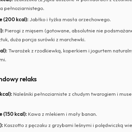
a pełnoziarnistego.
e (200 kcal):
Jabłko i łyżka masła orzechowego.
):
Pierogi z mięsem (gotowane, absolutnie nie podsmażane 
ztuk, duża porcja surówki z marchewki.
al):
Twarożek z rzodkiewką, koperkiem i jogurtem naturaln
mi.
ndowy relaks
kcal):
Naleśniki pełnoziarniste z chudym twarogiem i mu
 (150 kcal):
Kawa z mlekiem i mały banan.
):
Kaszotto z pęczaku z grzybami leśnymi i polędwiczką wi