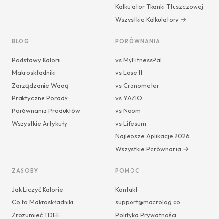
Kalkulator Tkanki Tłuszczowej
Wszystkie Kalkulatory →
BLOG
PORÓWNANIA
Podstawy Kalorii
vs MyFitnessPal
Makroskładniki
vs Lose It
Zarządzanie Wagą
vs Cronometer
Praktyczne Porady
vs YAZIO
Porównania Produktów
vs Noom
Wszystkie Artykuły
vs Lifesum
Najlepsze Aplikacje 2026
Wszystkie Porównania →
ZASOBY
POMOC
Jak Liczyć Kalorie
Kontakt
Co to Makroskładniki
support@macrolog.co
Zrozumieć TDEE
Polityka Prywatności