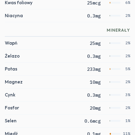
Kwas foliowy
25mcg
6%
Niacyna
0.3mg
2%
MINERAŁY
Wapń
25mg
2%
Żelazo
0.3mg
2%
Potas
233mg
5%
Magnez
10mg
2%
Cynk
0.3mg
3%
Fosfor
20mg
2%
Selen
0.6mcg
1%
Miedź
0.1mg
11%