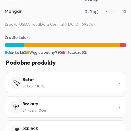
Mangan
0.1mg
4%
Źródło: USDA FoodData Central (FDC ID: 169276)
Źródło kalorii
Białko
16%
Węglowodany
79%
Tłuszcze
5%
Podobne produkty
Batat
🍠
86 kcal / 100g
Brokuły
🥦
34 kcal / 100g
Szpinak