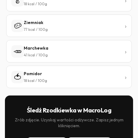
🥬
18 kcal / 100g
Ziemniak
🥔
77 kcal / 100g
Marchewka
🥕
41 kcal / 100g
Pomidor
🍅
18 kcal / 100g
Śledź Rzodkiewka w MacroLog
Zrób zdjęcie. Uzyskaj wartości odżywcze. Zapisz jednym
kliknięciem.