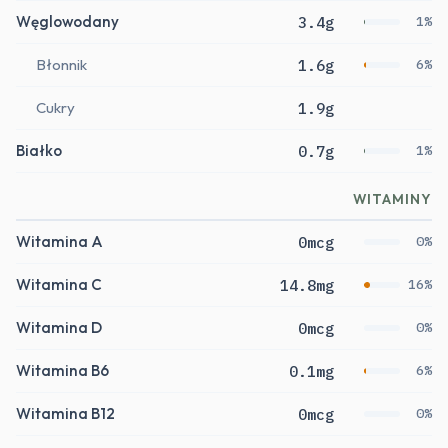
Węglowodany
3.4g
1%
Błonnik
1.6g
6%
Cukry
1.9g
Białko
0.7g
1%
WITAMINY
Witamina A
0mcg
0%
Witamina C
14.8mg
16%
Witamina D
0mcg
0%
Witamina B6
0.1mg
6%
Witamina B12
0mcg
0%