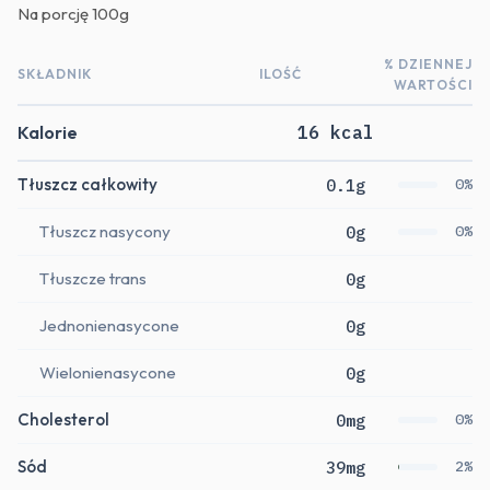
Na porcję
100g
% DZIENNEJ
SKŁADNIK
ILOŚĆ
WARTOŚCI
Kalorie
16 kcal
Tłuszcz całkowity
0.1g
0%
Tłuszcz nasycony
0g
0%
Tłuszcze trans
0g
Jednonienasycone
0g
Wielonienasycone
0g
Cholesterol
0mg
0%
Sód
39mg
2%