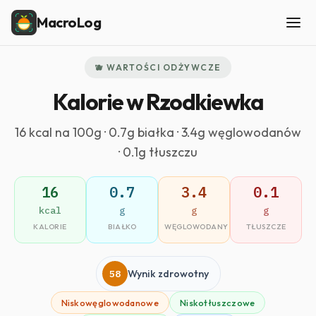
MacroLog
🫐 WARTOŚCI ODŻYWCZE
Kalorie w Rzodkiewka
16 kcal na 100g · 0.7g białka · 3.4g węglowodanów
· 0.1g tłuszczu
16
0.7
3.4
0.1
kcal
g
g
g
KALORIE
BIAŁKO
WĘGLOWODANY
TŁUSZCZE
58
Wynik zdrowotny
Niskowęglowodanowe
Niskotłuszczowe