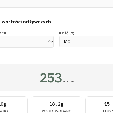
r wartości odżywczych
RCJI
ILOŚĆ (G)
253
kalorie
10g
18.2g
15.
AŁKO
WĘGLOWODANY
TŁUS