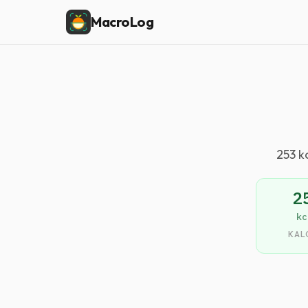
MacroLog
253 k
2
kc
KAL