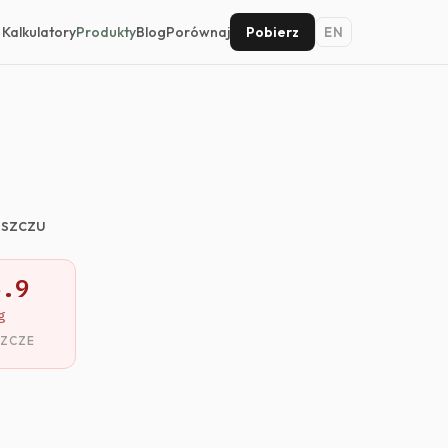
Kalkulatory
Produkty
Blog
Porównaj
Pobierz
EN
uszczu
5.9
g
SZCZE