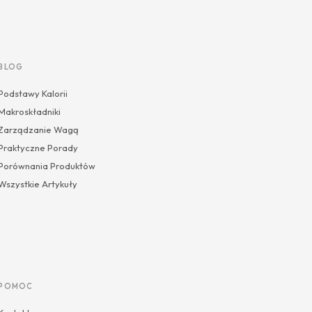
BLOG
Podstawy Kalorii
Makroskładniki
Zarządzanie Wagą
Praktyczne Porady
Porównania Produktów
Wszystkie Artykuły
POMOC