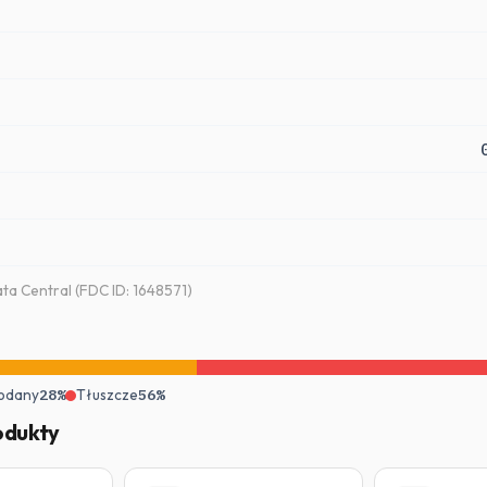
a Central (FDC ID: 1648571)
odany
28%
Tłuszcze
56%
odukty