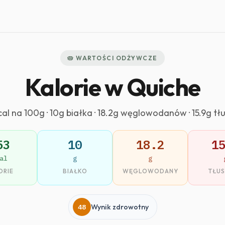
🥧 WARTOŚCI ODŻYWCZE
Kalorie w Quiche
cal na 100g · 10g białka · 18.2g węglowodanów · 15.9g tł
53
10
18.2
1
al
g
g
ORIE
BIAŁKO
WĘGLOWODANY
TŁU
48
Wynik zdrowotny