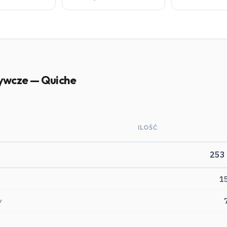
ywcze — Quiche
ILOŚĆ
253
1
y