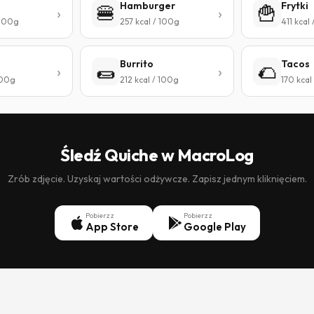
Hamburger
Frytki
🍔
🍟
 100g
257 kcal / 100g
411 kcal
Burrito
Tacos
🌯
🌮
100g
212 kcal / 100g
170 kcal
Śledź Quiche w MacroLog
Zrób zdjęcie. Uzyskaj wartości odżywcze. Zapisz jednym kliknięciem.
Pobierz z
Pobierz z
App Store
Google Play