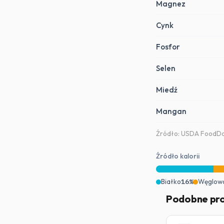
Magnez
Cynk
Fosfor
Selen
Miedź
Mangan
Źródło: USDA FoodDat
Źródło kalorii
Białko
16%
Węglow
Podobne pr