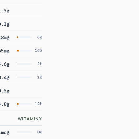
1.5g
0.1g
18mg
6%
65mg
16%
5.6g
2%
0.4g
1%
0.5g
5.8g
12%
WITAMINY
1mcg
0%