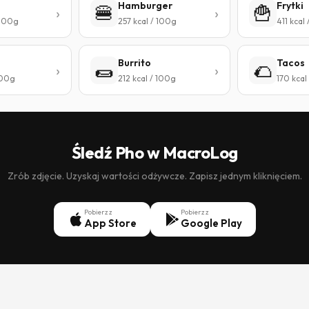
Hamburger
Frytki
🍔
🍟
 100g
257 kcal / 100g
411 kcal
Burrito
Tacos
🌯
🌮
100g
212 kcal / 100g
170 kcal
Śledź Pho w MacroLog
Zrób zdjęcie. Uzyskaj wartości odżywcze. Zapisz jednym kliknięciem.
Pobierz z
Pobierz z
App Store
Google Play