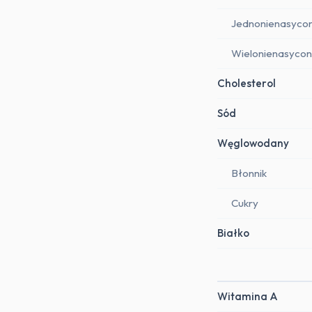
Jednonienasyco
Wielonienasyco
Cholesterol
Sód
Węglowodany
Błonnik
Cukry
Białko
Witamina A