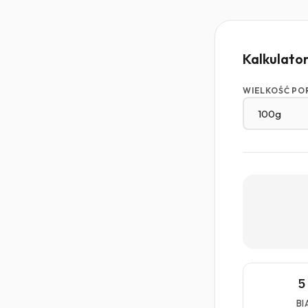
Kalkulato
WIELKOŚĆ PO
5
BI