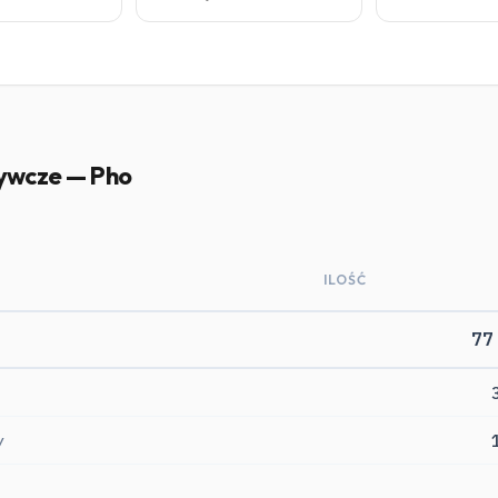
ywcze — Pho
ILOŚĆ
77
y