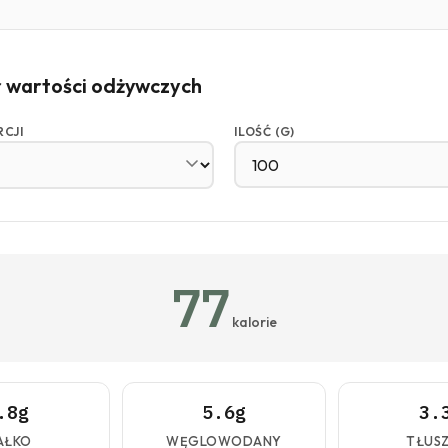
r wartości odżywczych
RCJI
ILOŚĆ (G)
77
kalorie
.8g
5.6g
3.
AŁKO
WĘGLOWODANY
TŁUS