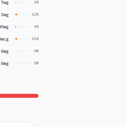
7mg
2%
.3mg
12%
49mg
4%
8mcg
11%
0mg
0%
0mg
0%