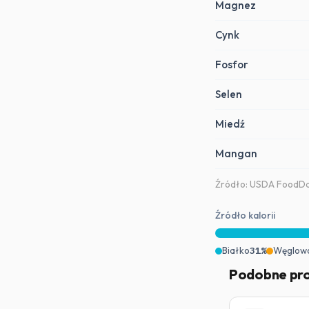
Magnez
Cynk
Fosfor
Selen
Miedź
Mangan
Źródło: USDA FoodDat
Źródło kalorii
Białko
31%
Węglow
Podobne pr