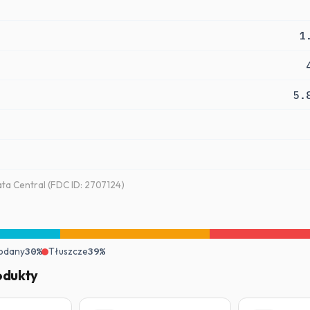
1
5.
a Central (FDC ID: 2707124)
odany
30%
Tłuszcze
39%
odukty