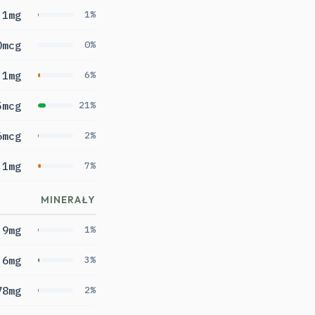
1mg
1%
0mcg
0%
.1mg
6%
5mcg
21%
6mcg
2%
.1mg
7%
MINERAŁY
9mg
1%
.6mg
3%
78mg
2%