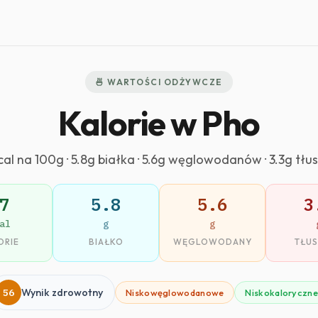
🍜 WARTOŚCI ODŻYWCZE
Kalorie w Pho
cal na 100g · 5.8g białka · 5.6g węglowodanów · 3.3g tłu
7
5.8
5.6
3
al
g
g
ORIE
BIAŁKO
WĘGLOWODANY
TŁU
56
Wynik zdrowotny
Niskowęglowodanowe
Niskokaloryczne