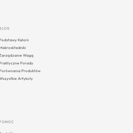
BLOG
Podstawy Kalorii
Makroskładniki
Zarządzanie Wagą
Praktyczne Porady
Porównania Produktów
Wszystkie Artykuły
POMOC