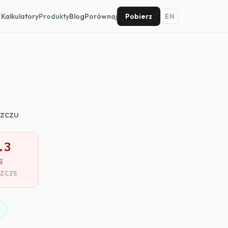
Kalkulatory
Produkty
Blog
Porównaj
Pobierz
EN
szczu
.3
g
SZCZE