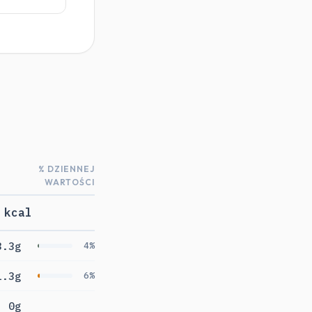
% DZIENNEJ
WARTOŚCI
 kcal
3.3g
4%
1.3g
6%
0g