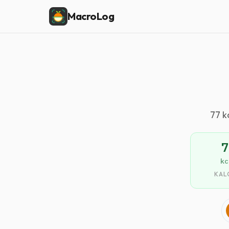
MacroLog
77 k
7
kc
KAL