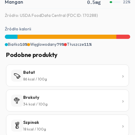
Mangan
0.5mg
22%
Źródło: USDA FoodData Central (FDC ID: 170288)
Źródło kalorii
Białko
10%
Węglowodany
79%
Tłuszcze
11%
Podobne produkty
Batat
🍠
86 kcal / 100g
Brokuły
🥦
34 kcal / 100g
Szpinak
🥬
18 kcal / 100g