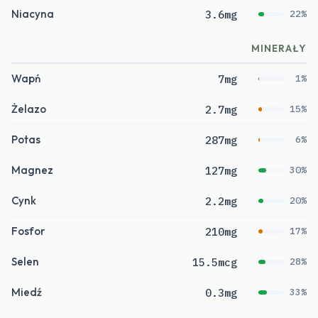
Niacyna
3.6mg
22%
MINERAŁY
Wapń
7mg
1%
Żelazo
2.7mg
15%
Potas
287mg
6%
Magnez
127mg
30%
Cynk
2.2mg
20%
Fosfor
210mg
17%
Selen
15.5mcg
28%
Miedź
0.3mg
33%