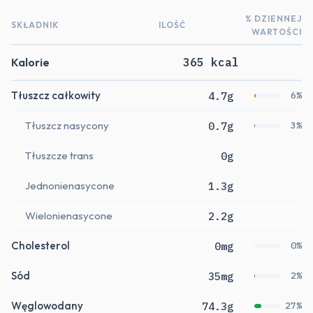
% DZIENNEJ
SKŁADNIK
ILOŚĆ
WARTOŚCI
Kalorie
365 kcal
Tłuszcz całkowity
4.7g
6%
Tłuszcz nasycony
0.7g
3%
Tłuszcze trans
0g
Jednonienasycone
1.3g
Wielonienasycone
2.2g
Cholesterol
0mg
0%
Sód
35mg
2%
Węglowodany
74.3g
27%