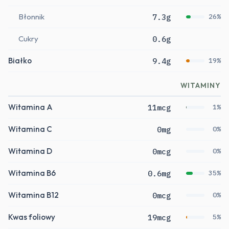
Błonnik
7.3g
26%
Cukry
0.6g
Białko
9.4g
19%
WITAMINY
Witamina A
11mcg
1%
Witamina C
0mg
0%
Witamina D
0mcg
0%
Witamina B6
0.6mg
35%
Witamina B12
0mcg
0%
Kwas foliowy
19mcg
5%