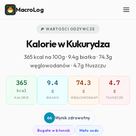
MacroLog
🌽 WARTOŚCI ODŻYWCZE
Kalorie w Kukurydza
365 kcal na 100g · 9.4g białka · 74.3g
węglowodanów · 4.7g tłuszczu
365
9.4
74.3
4.7
kcal
g
g
g
KALORIE
BIAŁKO
WĘGLOWODANY
TŁUSZCZE
66
Wynik zdrowotny
Bogate w błonnik
Mało sodu