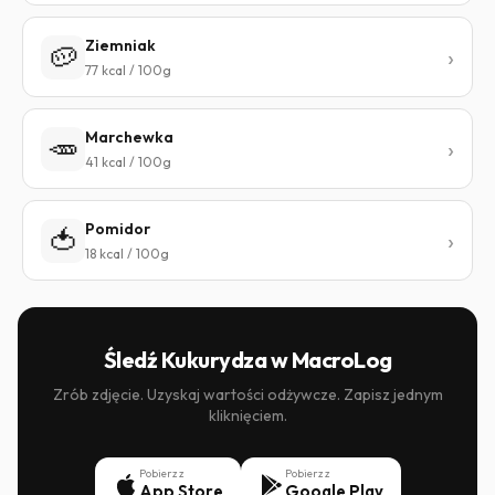
Ziemniak
🥔
77 kcal / 100g
Marchewka
🥕
41 kcal / 100g
Pomidor
🍅
18 kcal / 100g
Śledź Kukurydza w MacroLog
Zrób zdjęcie. Uzyskaj wartości odżywcze. Zapisz jednym
kliknięciem.
Pobierz z
Pobierz z
App Store
Google Play