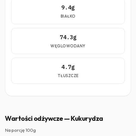
9.4g
BIAŁKO
74.3g
WĘGLOWODANY
4.7g
TŁUSZCZE
Wartości odżywcze — Kukurydza
Na porcję
100g