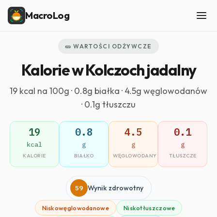
MacroLog
🥒 WARTOŚCI ODŻYWCZE
Kalorie w Kolczoch jadalny
19 kcal na 100g · 0.8g białka · 4.5g węglowodanów
· 0.1g tłuszczu
19
0.8
4.5
0.1
kcal
g
g
g
KALORIE
BIAŁKO
WĘGLOWODANY
TŁUSZCZE
59
Wynik zdrowotny
Niskowęglowodanowe
Niskotłuszczowe