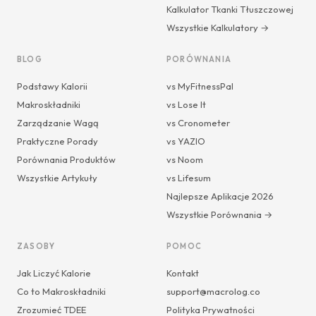
Kalkulator Tkanki Tłuszczowej
Wszystkie Kalkulatory →
BLOG
PORÓWNANIA
Podstawy Kalorii
vs MyFitnessPal
Makroskładniki
vs Lose It
Zarządzanie Wagą
vs Cronometer
Praktyczne Porady
vs YAZIO
Porównania Produktów
vs Noom
Wszystkie Artykuły
vs Lifesum
Najlepsze Aplikacje 2026
Wszystkie Porównania →
ZASOBY
POMOC
Jak Liczyć Kalorie
Kontakt
Co to Makroskładniki
support@macrolog.co
Zrozumieć TDEE
Polityka Prywatności