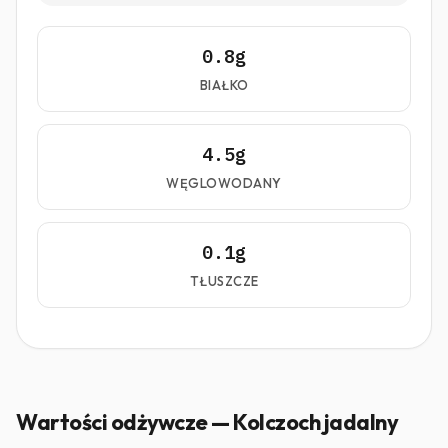
0.8g
BIAŁKO
4.5g
WĘGLOWODANY
0.1g
TŁUSZCZE
Wartości odżywcze — Kolczoch jadalny