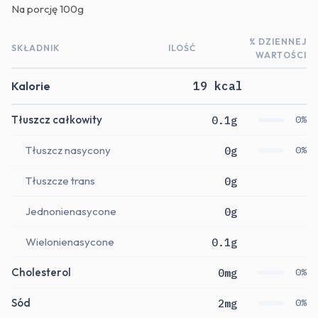
Na porcję
100g
% DZIENNEJ
SKŁADNIK
ILOŚĆ
WARTOŚCI
Kalorie
19 kcal
Tłuszcz całkowity
0.1g
0%
Tłuszcz nasycony
0g
0%
Tłuszcze trans
0g
Jednonienasycone
0g
Wielonienasycone
0.1g
Cholesterol
0mg
0%
Sód
2mg
0%