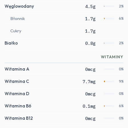
Węglowodany
4.5g
2%
Błonnik
1.7g
6%
Cukry
1.7g
Białko
0.8g
2%
WITAMINY
Witamina A
0mcg
0%
Witamina C
7.7mg
9%
Witamina D
0mcg
0%
Witamina B6
0.1mg
6%
Witamina B12
0mcg
0%