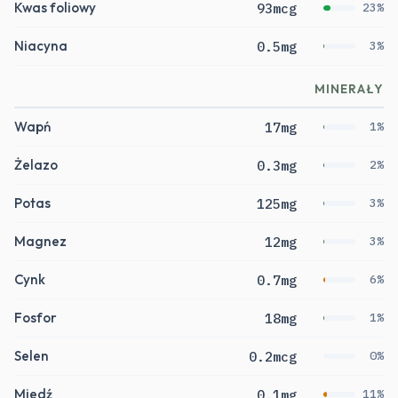
Kwas foliowy
93mcg
23%
Niacyna
0.5mg
3%
MINERAŁY
Wapń
17mg
1%
Żelazo
0.3mg
2%
Potas
125mg
3%
Magnez
12mg
3%
Cynk
0.7mg
6%
Fosfor
18mg
1%
Selen
0.2mcg
0%
Miedź
0.1mg
11%