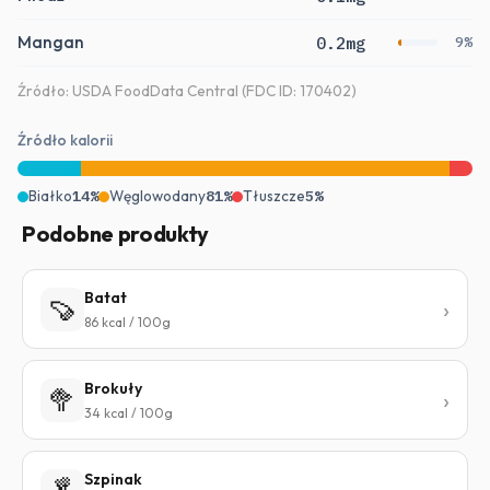
Mangan
0.2mg
9%
Źródło: USDA FoodData Central (FDC ID: 170402)
Źródło kalorii
Białko
14%
Węglowodany
81%
Tłuszcze
5%
Podobne produkty
Batat
🍠
86 kcal / 100g
Brokuły
🥦
34 kcal / 100g
Szpinak