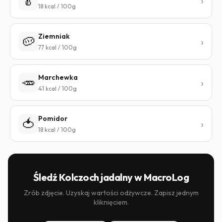
🥬
18 kcal / 100g
Ziemniak
🥔
77 kcal / 100g
Marchewka
🥕
41 kcal / 100g
Pomidor
🍅
18 kcal / 100g
Śledź Kolczoch jadalny w MacroLog
Zrób zdjęcie. Uzyskaj wartości odżywcze. Zapisz jednym
kliknięciem.