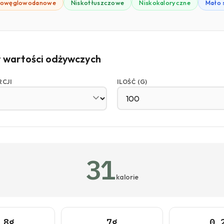
kowęglowodanowe
Niskotłuszczowe
Niskokaloryczne
Mało 
r wartości odżywczych
RCJI
ILOŚĆ (G)
31
kalorie
.8g
7g
0.