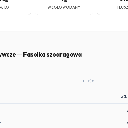
AŁKO
WĘGLOWODANY
TŁUS
ywcze — Fasolka szparagowa
ILOŚĆ
31
y