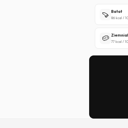
Batat
🍠
86 kcal / 
Ziemnia
🥔
77 kcal / 