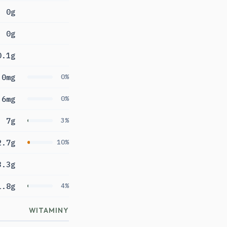
0g
0g
0.1g
0mg
0%
6mg
0%
7g
3%
2.7g
10%
3.3g
1.8g
4%
WITAMINY