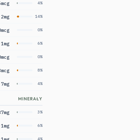
5mcg
4%
.2mg
14%
0mcg
0%
.1mg
6%
0mcg
0%
3mcg
8%
.7mg
4%
MINERAŁY
37mg
3%
1mg
6%
11mg
4%