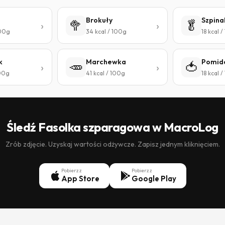
Brokuły
Szpina
🥦
🥬
100g
34 kcal / 100g
18 kcal 
k
Marchewka
Pomid
🥕
🍅
100g
41 kcal / 100g
18 kcal 
Śledź Fasolka szparagowa w MacroLog
Zrób zdjęcie. Uzyskaj wartości odżywcze. Zapisz jednym kliknięciem.
Pobierz z
Pobierz z
App Store
Google Play