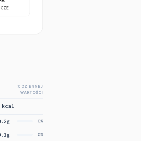
ZCZE
% DZIENNEJ
WARTOŚCI
 kcal
0.2g
0%
0.1g
0%