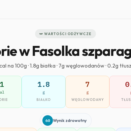
🫛 WARTOŚCI ODŻYWCZE
rie w Fasolka szpar
kcal na 100g · 1.8g białka · 7g węglowodanów · 0.2g tłus
1
1.8
7
0
al
g
g
ORIE
BIAŁKO
WĘGLOWODANY
TŁU
60
Wynik zdrowotny