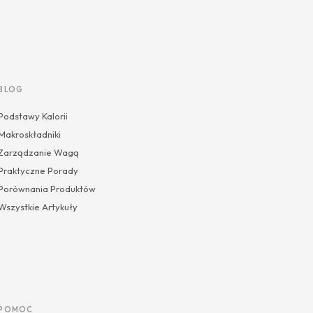
BLOG
Podstawy Kalorii
Makroskładniki
Zarządzanie Wagą
Praktyczne Porady
Porównania Produktów
Wszystkie Artykuły
POMOC