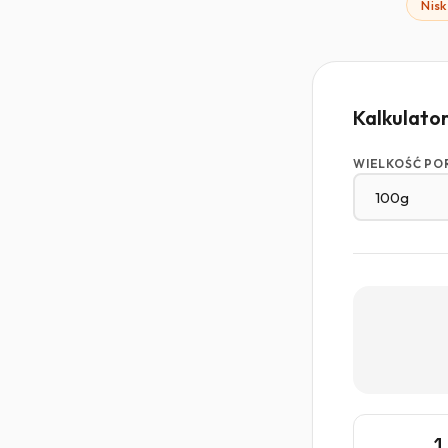
Nis
Kalkulato
WIELKOŚĆ PO
1