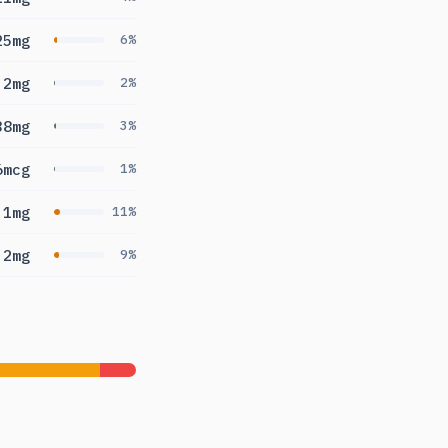
25mg
6%
.2mg
2%
38mg
3%
6mcg
1%
.1mg
11%
.2mg
9%