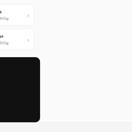
k
/ 100g
or
/ 100g