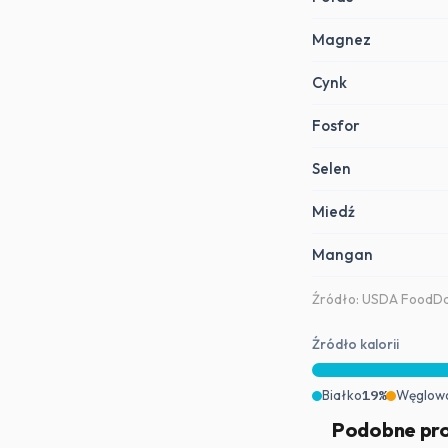
Magnez
Cynk
Fosfor
Selen
Miedź
Mangan
Źródło: USDA FoodDat
Źródło kalorii
Białko
19%
Węglow
Podobne pr