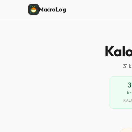
MacroLog
Kalo
31 
3
kc
KAL