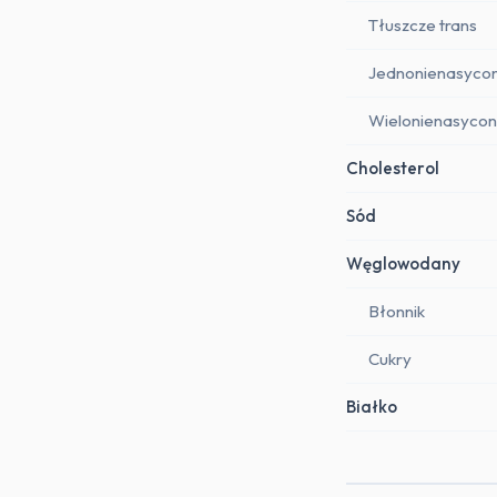
Tłuszcze trans
Jednonienasyco
Wielonienasyco
Cholesterol
Sód
Węglowodany
Błonnik
Cukry
Białko