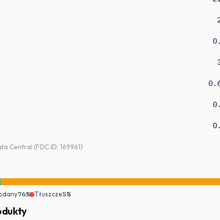
0
0.
0
0
a Central (FDC ID: 169961)
odany
76%
Tłuszcze
5%
odukty