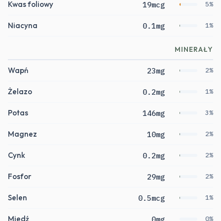
Kwas foliowy
19mcg
5%
Niacyna
0.1mg
1%
MINERAŁY
Wapń
23mg
2%
Żelazo
0.2mg
1%
Potas
146mg
3%
Magnez
10mg
2%
Cynk
0.2mg
2%
Fosfor
29mg
2%
Selen
0.5mcg
1%
Miedź
0mg
0%