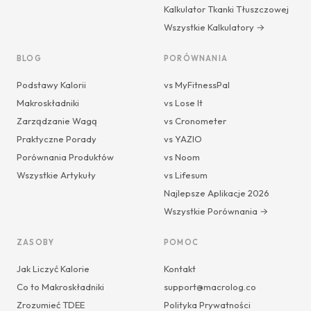
Kalkulator Tkanki Tłuszczowej
Wszystkie Kalkulatory →
BLOG
PORÓWNANIA
Podstawy Kalorii
vs MyFitnessPal
Makroskładniki
vs Lose It
Zarządzanie Wagą
vs Cronometer
Praktyczne Porady
vs YAZIO
Porównania Produktów
vs Noom
Wszystkie Artykuły
vs Lifesum
Najlepsze Aplikacje 2026
Wszystkie Porównania →
ZASOBY
POMOC
Jak Liczyć Kalorie
Kontakt
Co to Makroskładniki
support@macrolog.co
Zrozumieć TDEE
Polityka Prywatności