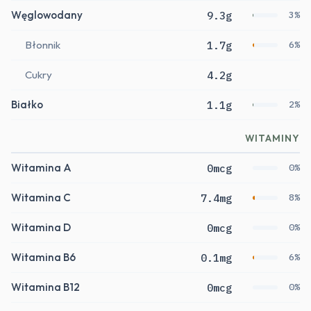
Węglowodany
9.3g
3%
Błonnik
1.7g
6%
Cukry
4.2g
Białko
1.1g
2%
WITAMINY
Witamina A
0mcg
0%
Witamina C
7.4mg
8%
Witamina D
0mcg
0%
Witamina B6
0.1mg
6%
Witamina B12
0mcg
0%