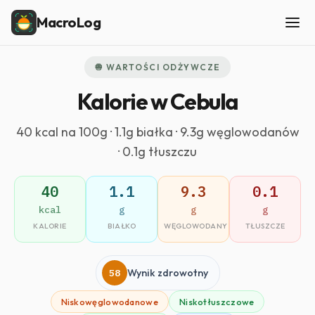
MacroLog
🧅 WARTOŚCI ODŻYWCZE
Kalorie w Cebula
40 kcal na 100g · 1.1g białka · 9.3g węglowodanów
· 0.1g tłuszczu
40
1.1
9.3
0.1
kcal
g
g
g
KALORIE
BIAŁKO
WĘGLOWODANY
TŁUSZCZE
58
Wynik zdrowotny
Niskowęglowodanowe
Niskotłuszczowe