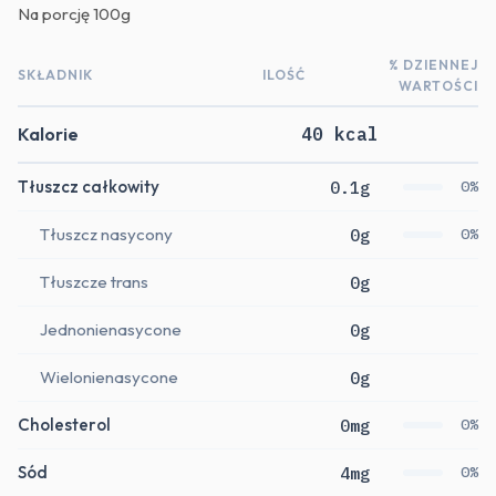
Na porcję
100g
% DZIENNEJ
SKŁADNIK
ILOŚĆ
WARTOŚCI
Kalorie
40 kcal
Tłuszcz całkowity
0.1g
0%
Tłuszcz nasycony
0g
0%
Tłuszcze trans
0g
Jednonienasycone
0g
Wielonienasycone
0g
Cholesterol
0mg
0%
Sód
4mg
0%