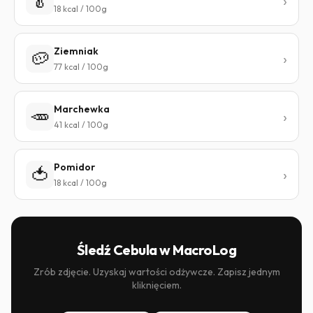
🥬
18 kcal / 100g
Ziemniak
🥔
77 kcal / 100g
Marchewka
🥕
41 kcal / 100g
Pomidor
🍅
18 kcal / 100g
Śledź Cebula w MacroLog
Zrób zdjęcie. Uzyskaj wartości odżywcze. Zapisz jednym
kliknięciem.