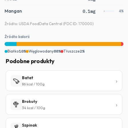
Mangan
0.1mg
4%
Źródło: USDA FoodData Central (FDC ID: 170000)
Źródło kalorii
Białko
10%
Węglowodany
88%
Tłuszcze
2%
Podobne produkty
Batat
🍠
86 kcal / 100g
Brokuły
🥦
34 kcal / 100g
Szpinak