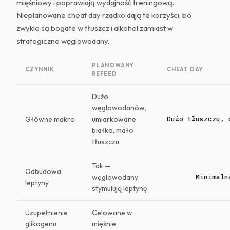
mięśniowy i poprawiają wydajność treningową.
Nieplanowane cheat day rzadko dają te korzyści, bo
zwykle są bogate w tłuszcz i alkohol zamiast w
strategiczne węglowodany.
PLANOWANY
CZYNNIK
CHEAT DAY
REFEED
Dużo
węglowodanów,
Główne makro
umiarkowane
Dużo tłuszczu, 
białko, mało
tłuszczu
Tak —
Odbudowa
węglowodany
Minimaln
leptyny
stymulują leptynę
Uzupełnienie
Celowane w
glikogenu
mięśnie