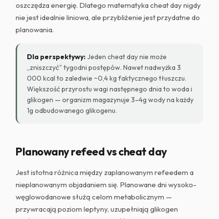
oszczędza energię. Dlatego matematyka cheat day nigdy
nie jest idealnie liniowa, ale przybliżenie jest przydatne do
planowania.
Dla perspektywy:
Jeden cheat day nie może
„zniszczyć" tygodni postępów. Nawet nadwyżka 3
000 kcal to zaledwie ~0,4 kg faktycznego tłuszczu.
Większość przyrostu wagi następnego dnia to woda i
glikogen — organizm magazynuje 3–4g wody na każdy
1g odbudowanego glikogenu.
Planowany refeed vs cheat day
Jest istotna różnica między zaplanowanym refeedem a
nieplanowanym objadaniem się. Planowane dni wysoko-
węglowodanowe służą celom metabolicznym —
przywracają poziom leptyny, uzupełniają glikogen