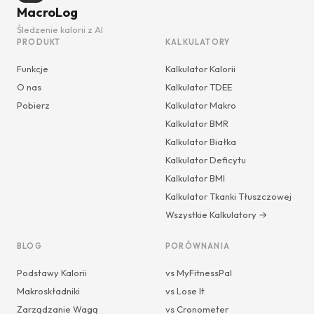
MacroLog
Śledzenie kalorii z AI
PRODUKT
KALKULATORY
Funkcje
Kalkulator Kalorii
O nas
Kalkulator TDEE
Pobierz
Kalkulator Makro
Kalkulator BMR
Kalkulator Białka
Kalkulator Deficytu
Kalkulator BMI
Kalkulator Tkanki Tłuszczowej
Wszystkie Kalkulatory →
BLOG
PORÓWNANIA
Podstawy Kalorii
vs MyFitnessPal
Makroskładniki
vs Lose It
Zarządzanie Wagą
vs Cronometer