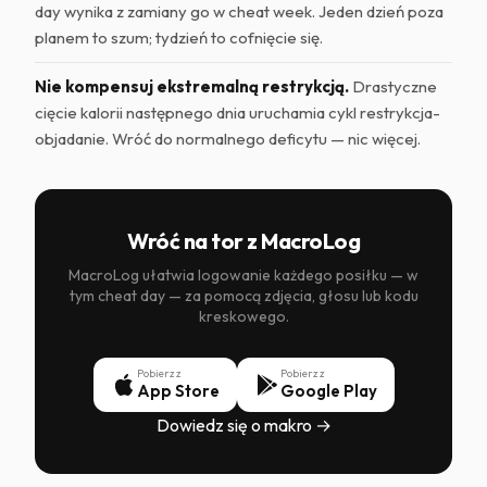
day wynika z zamiany go w cheat week. Jeden dzień poza
planem to szum; tydzień to cofnięcie się.
Nie kompensuj ekstremalną restrykcją.
Drastyczne
cięcie kalorii następnego dnia uruchamia cykl restrykcja-
objadanie. Wróć do normalnego deficytu — nic więcej.
Wróć na tor z MacroLog
MacroLog ułatwia logowanie każdego posiłku — w
tym cheat day — za pomocą zdjęcia, głosu lub kodu
kreskowego.
Pobierz z
Pobierz z
App Store
Google Play
Dowiedz się o makro →