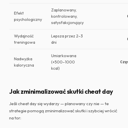
Zaplanowany,
Efekt
kontrolowany,
psychologiczny
satysfakcjonujący
Wydajność
Lepsza przez 2–3
treningowa
dni
Umiarkowana
Nadwyżka
(+500–1000
Czę
kaloryczna
kcal)
Jak zminimalizować skutki cheat day
Jeśli cheat day się wydarzy — planowany czy nie — te
strategie pomogą zminimalizować skutki i szybciej wrócić
na tor: