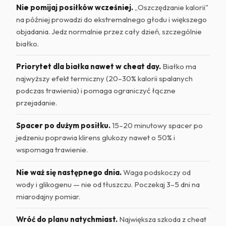
Nie pomijaj posiłków wcześniej.
„Oszczędzanie kalorii"
na później prowadzi do ekstremalnego głodu i większego
objadania. Jedz normalnie przez cały dzień, szczególnie
białko.
Priorytet dla białka nawet w cheat day.
Białko ma
najwyższy efekt termiczny (20–30% kalorii spalanych
podczas trawienia) i pomaga ograniczyć łączne
przejadanie.
Spacer po dużym posiłku.
15–20 minutowy spacer po
jedzeniu poprawia klirens glukozy nawet o 50% i
wspomaga trawienie.
Nie waż się następnego dnia.
Waga podskoczy od
wody i glikogenu — nie od tłuszczu. Poczekaj 3–5 dni na
miarodajny pomiar.
Wróć do planu natychmiast.
Największa szkoda z cheat