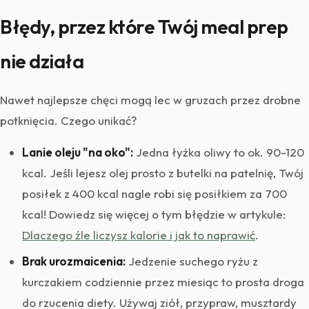
Błędy, przez które Twój meal prep
nie działa
Nawet najlepsze chęci mogą lec w gruzach przez drobne
potknięcia. Czego unikać?
Lanie oleju "na oko":
Jedna łyżka oliwy to ok. 90-120
kcal. Jeśli lejesz olej prosto z butelki na patelnię, Twój
posiłek z 400 kcal nagle robi się posiłkiem za 700
kcal! Dowiedz się więcej o tym błędzie w artykule:
Dlaczego źle liczysz kalorie i jak to naprawić
.
Brak urozmaicenia:
Jedzenie suchego ryżu z
kurczakiem codziennie przez miesiąc to prosta droga
do rzucenia diety. Używaj ziół, przypraw, musztardy