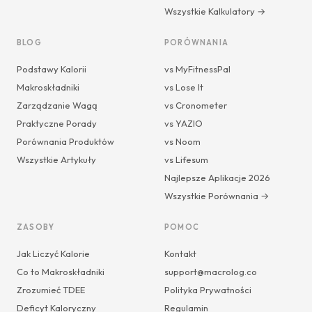
Wszystkie Kalkulatory →
BLOG
PORÓWNANIA
Podstawy Kalorii
vs MyFitnessPal
Makroskładniki
vs Lose It
Zarządzanie Wagą
vs Cronometer
Praktyczne Porady
vs YAZIO
Porównania Produktów
vs Noom
Wszystkie Artykuły
vs Lifesum
Najlepsze Aplikacje 2026
Wszystkie Porównania →
ZASOBY
POMOC
Jak Liczyć Kalorie
Kontakt
Co to Makroskładniki
support@macrolog.co
Zrozumieć TDEE
Polityka Prywatności
Deficyt Kaloryczny
Regulamin