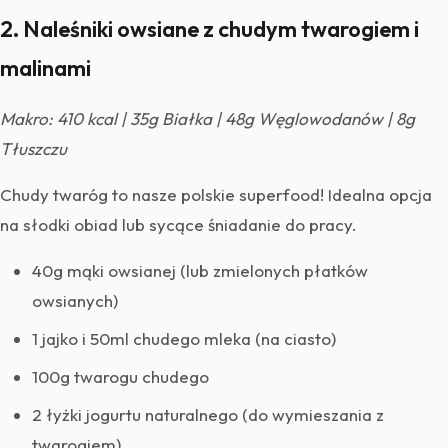
2. Naleśniki owsiane z chudym twarogiem i
malinami
Makro: 410 kcal | 35g Białka | 48g Węglowodanów | 8g
Tłuszczu
Chudy twaróg to nasze polskie superfood! Idealna opcja
na słodki obiad lub sycące śniadanie do pracy.
40g mąki owsianej (lub zmielonych płatków
owsianych)
1 jajko i 50ml chudego mleka (na ciasto)
100g twarogu chudego
2 łyżki jogurtu naturalnego (do wymieszania z
twarogiem)