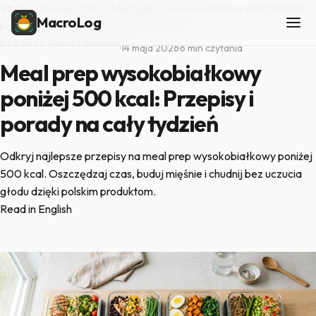
Strona główna
/
Blog
/
Meal prep wysokobiałkowy poniżej 500
MacroLog
kcal: Przepisy i porady na cały tydzień
PRAKTYCZNE ŻYWIENIE
·
14 maja 2026
·
6 min czytania
Meal prep wysokobiałkowy
poniżej 500 kcal: Przepisy i
porady na cały tydzień
Odkryj najlepsze przepisy na meal prep wysokobiałkowy poniżej
500 kcal. Oszczędzaj czas, buduj mięśnie i chudnij bez uczucia
głodu dzięki polskim produktom.
Read in English