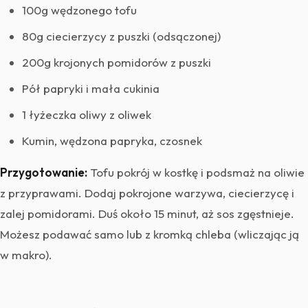
100g wędzonego tofu
80g ciecierzycy z puszki (odsączonej)
200g krojonych pomidorów z puszki
Pół papryki i mała cukinia
1 łyżeczka oliwy z oliwek
Kumin, wędzona papryka, czosnek
Przygotowanie:
Tofu pokrój w kostkę i podsmaż na oliwie
z przyprawami. Dodaj pokrojone warzywa, ciecierzycę i
zalej pomidorami. Duś około 15 minut, aż sos zgęstnieje.
Możesz podawać samo lub z kromką chleba (wliczając ją
w makro).