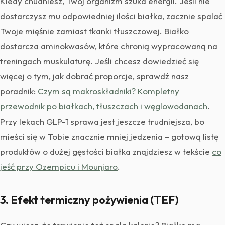
Kiedy chudniesz, Twój organizm szuka energii. Jeśli nie
dostarczysz mu odpowiedniej ilości białka, zacznie spalać
Twoje mięśnie zamiast tkanki tłuszczowej. Białko
dostarcza aminokwasów, które chronią wypracowaną na
treningach muskulaturę. Jeśli chcesz dowiedzieć się
więcej o tym, jak dobrać proporcje, sprawdź nasz
poradnik:
Czym są makroskładniki? Kompletny
przewodnik po białkach, tłuszczach i węglowodanach
.
Przy lekach GLP-1 sprawa jest jeszcze trudniejsza, bo
mieści się w Tobie znacznie mniej jedzenia – gotową listę
produktów o dużej gęstości białka znajdziesz w tekście
co
jeść przy Ozempicu i Mounjaro
.
3. Efekt termiczny pożywienia (TEF)