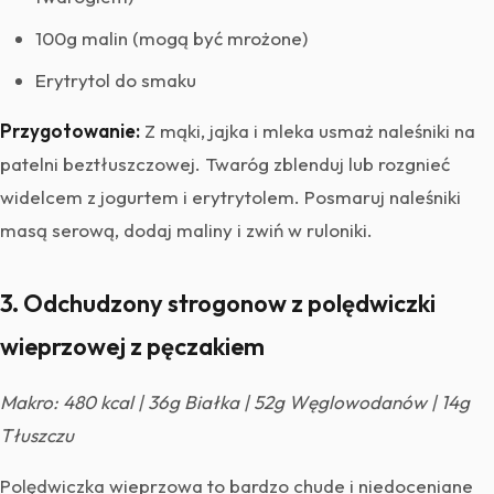
100g malin (mogą być mrożone)
Erytrytol do smaku
Przygotowanie:
Z mąki, jajka i mleka usmaż naleśniki na
patelni beztłuszczowej. Twaróg zblenduj lub rozgnieć
widelcem z jogurtem i erytrytolem. Posmaruj naleśniki
masą serową, dodaj maliny i zwiń w ruloniki.
3. Odchudzony strogonow z polędwiczki
wieprzowej z pęczakiem
Makro: 480 kcal | 36g Białka | 52g Węglowodanów | 14g
Tłuszczu
Polędwiczka wieprzowa to bardzo chude i niedoceniane