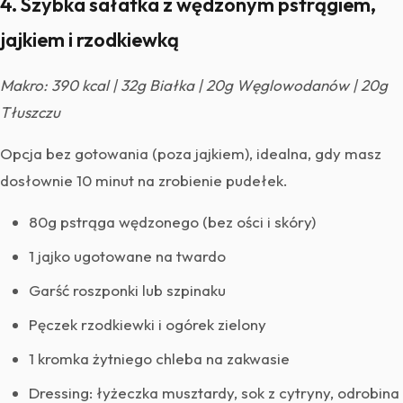
4. Szybka sałatka z wędzonym pstrągiem,
jajkiem i rzodkiewką
Makro: 390 kcal | 32g Białka | 20g Węglowodanów | 20g
Tłuszczu
Opcja bez gotowania (poza jajkiem), idealna, gdy masz
dosłownie 10 minut na zrobienie pudełek.
80g pstrąga wędzonego (bez ości i skóry)
1 jajko ugotowane na twardo
Garść roszponki lub szpinaku
Pęczek rzodkiewki i ogórek zielony
1 kromka żytniego chleba na zakwasie
Dressing: łyżeczka musztardy, sok z cytryny, odrobina