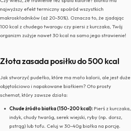
Czy wiesz, że trawienie też spala kalorie? Białko ma
najwyższy efekt termiczny spośród wszystkich
makroskładników (aż 20-30%). Oznacza to, że zjadając
100 kcal z chudego twarogu czy piersi z kurczaka, Twój
organizm zużyje nawet 30 kcal na samo jego strawienie!
Złota zasada posiłku do 500 kcal
Jak stworzyć pudełko, które ma mało kalorii, ale jest duże
objętościowo i napakowane białkiem? Oto prosty
schemat, który zawsze działa:
Chude źródło białka (150-200 kcal):
Pierś z kurczaka,
indyk, chudy twaróg, serek wiejski, ryby (np. dorsz,
pstrąg) lub tofu. Celuj w 30-40g białka na porcję.