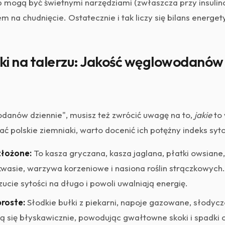
b mogą być świetnymi narzędziami (zwłaszcza przy insulino
na chudnięcie. Ostatecznie i tak liczy się bilans energet
yki na talerzu: Jakość węglowodanó
odanów dziennie", musisz też zwrócić uwagę na to,
jakie
to
 polskie ziemniaki, warto docenić ich potężny indeks syto
łożone:
To kasza gryczana, kasza jaglana, płatki owsiane,
wasie, warzywa korzeniowe i nasiona roślin strączkowych
zucie sytości na długo i powoli uwalniają energię.
roste:
Słodkie bułki z piekarni, napoje gazowane, słodycz
ą się błyskawicznie, powodując gwałtowne skoki i spadki c