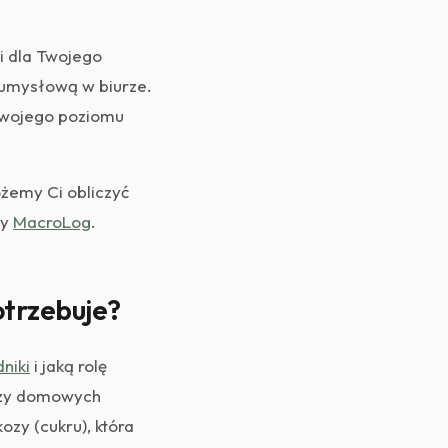
ii dla Twojego
 umysłową w biurze.
 Twojego poziomu
żemy Ci obliczyć
cy
MacroLog
.
otrzebuje?
niki
i jaką rolę
 czy domowych
zy (cukru), która