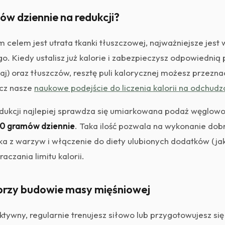
w dziennie na redukcji?
 celem jest utrata tkanki tłuszczowej, najważniejsze jes
o. Kiedy ustalisz już kalorie i zabezpieczysz odpowiednią 
aj) oraz tłuszczów, resztę puli kalorycznej możesz przezna
cz nasze
naukowe podejście do liczenia kalorii na odchudz
dukcji najlepiej sprawdza się umiarkowana podaż węglow
50 gramów dziennie
. Taka ilość pozwala na wykonanie dob
ka z warzyw i włączenie do diety ulubionych dodatków (jak
aczania limitu kalorii.
rzy budowie masy mięśniowej
aktywny, regularnie trenujesz siłowo lub przygotowujesz s