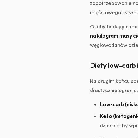
zapotrzebowanie na
mięśniowego i stymul
Osoby budujące ma
na kilogram masy ci
węglowodanów dzienn
Diety low-carb 
Na drugim końcu spe
drastycznie ogranic
Low-carb (nis
Keto (ketogeni
dziennie, by wp