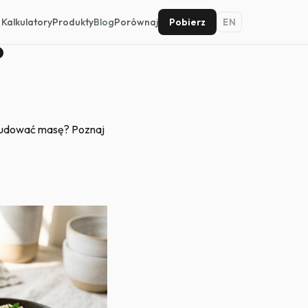
Kalkulatory
Produkty
Blog
Porównaj
Pobierz
EN
?
zbudować masę? Poznaj