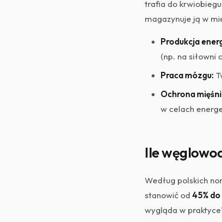
trafia do krwiobieg
magazynuje ją w mię
Produkcja energ
(np. na siłowni 
Praca mózgu:
Tw
Ochrona mięśni
w celach energ
Ile węglowo
Według polskich no
stanowić od
45% do
wygląda w praktyce