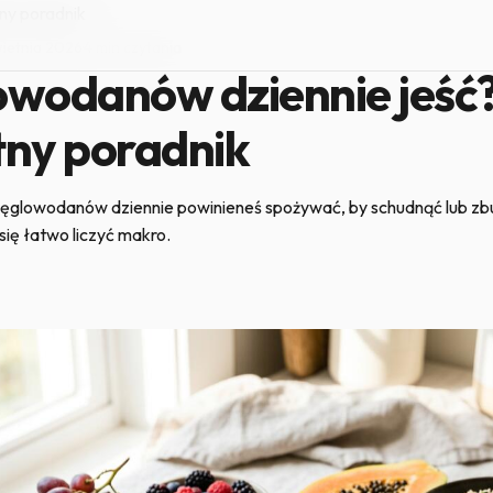
ny poradnik
wietnia 2026
·
4 min czytania
lowodanów dziennie jeść
ny poradnik
 węglowodanów dziennie powinieneś spożywać, by schudnąć lub 
się łatwo liczyć makro.