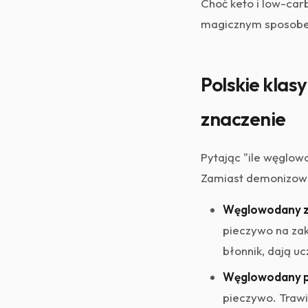
Choć keto i low-car
magicznym sposobem 
Polskie klas
znaczenie
Pytając "ile węglow
Zamiast demonizować
Węglowodany z
pieczywo na zak
błonnik, dają uc
Węglowodany p
pieczywo. Trawi