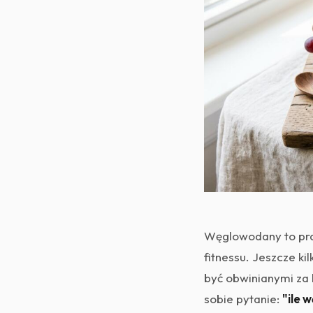
Węglowodany to praw
fitnessu. Jeszcze ki
być obwinianymi za 
sobie pytanie:
"ile 