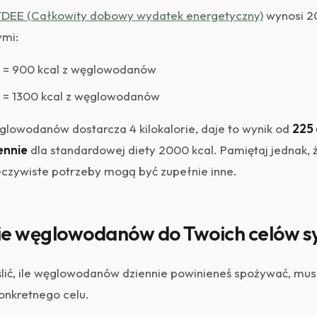
DEE (Całkowity dobowy wydatek energetyczny)
wynosi 20
ymi:
l = 900 kcal z węglowodanów
l = 1300 kcal z węglowodanów
lowodanów dostarcza 4 kilokalorie, daje to wynik od
225
ennie
dla standardowej diety 2000 kcal. Pamiętaj jednak, ż
eczywiste potrzeby mogą być zupełnie inne.
e węglowodanów do Twoich celów s
lić, ile węglowodanów dziennie powinieneś spożywać, mus
onkretnego celu.