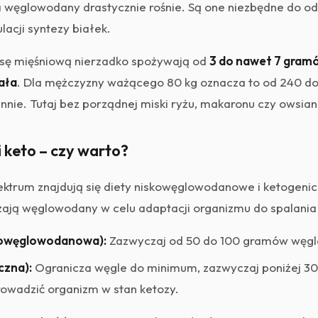
 węglowodany drastycznie rośnie. Są one niezbędne do o
acji syntezy białek.
sę mięśniową nierzadko spożywają od
3 do nawet 7 gra
ała
. Dla mężczyzny ważącego 80 kg oznacza to od 240 
ie. Tutaj bez porządnej miski ryżu, makaronu czy owsianki
i keto – czy warto?
ktrum znajdują się diety niskowęglowodanowe i ketogenic
zają węglowodany w celu adaptacji organizmu do spalania 
kowęglowodanowa):
Zazwyczaj od 50 do 100 gramów węgl
czna):
Ogranicza węgle do minimum, zazwyczaj poniżej 
rowadzić organizm w stan ketozy.