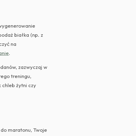
t wygenerowanie
podaż białka (np. z
czyć na
anie
.
odanów, zazwyczaj w
rego treningu,
 chleb żytni czy
ię do maratonu, Twoje