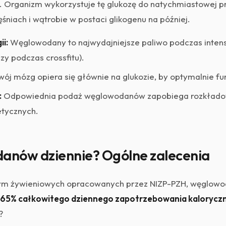
u. Organizm wykorzystuje tę glukozę do natychmiastowej pro
śniach i wątrobie w postaci glikogenu na później.
ii:
Węglowodany to najwydajniejsze paliwo podczas inten
czy podczas crossfitu).
ój mózg opiera się głównie na glukozie, by optymalnie f
:
Odpowiednia podaż węglowodanów zapobiega rozkładowi
etycznych.
danów dziennie? Ogólne zalecenia
rm żywieniowych opracowanych przez NIZP-PZH, węglow
 65% całkowitego dziennego zapotrzebowania kalorycz
?