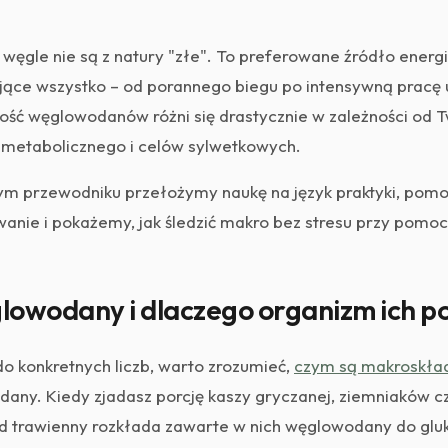
 węgle nie są z natury "złe". To preferowane źródło energ
jące wszystko – od porannego biegu po intensywną pracę
ość węglowodanów różni się drastycznie w zależności od
 metabolicznego i celów sylwetkowych.
 przewodniku przełożymy naukę na język praktyki, pomo
anie i pokażemy, jak śledzić makro bez stresu przy pomo
lowodany i dlaczego organizm ich p
o konkretnych liczb, warto zrozumieć,
czym są makroskład
any. Kiedy zjadasz porcję kaszy gryczanej, ziemniaków
d trawienny rozkłada zawarte w nich węglowodany do gluko