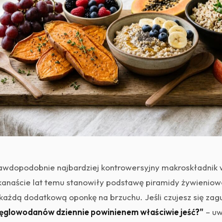
dopodobnie najbardziej kontrowersyjny makroskładnik w 
lkanaście lat temu stanowiły podstawę piramidy żywieniowe
każdą dodatkową oponkę na brzuchu. Jeśli czujesz się zagu
węglowodanów dziennie powinienem właściwie jeść?"
– uwi