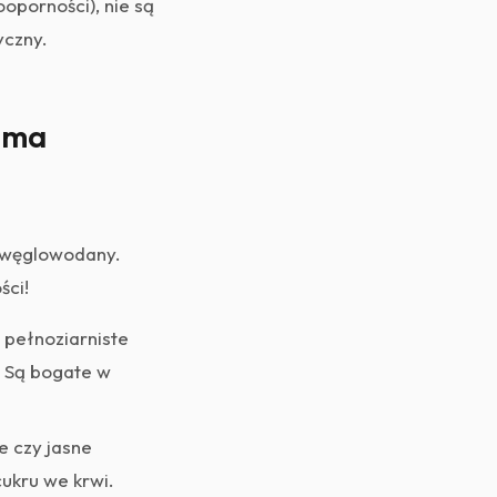
oporności), nie są
yczny.
w ma
 węglowodany.
ści!
 pełnoziarniste
. Są bogate w
e czy jasne
ukru we krwi.