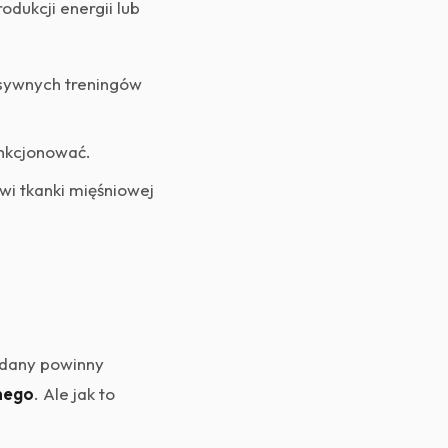
dukcji energii lub
sywnych treningów
unkcjonować.
 tkanki mięśniowej
odany powinny
nego
. Ale jak to