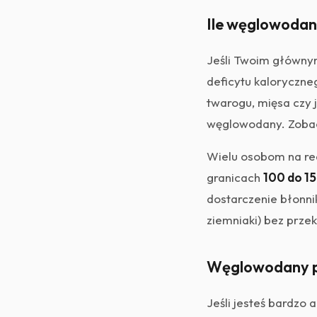
Ile węglowodanó
Jeśli Twoim głównym
deficytu kaloryczneg
twarogu, mięsa czy j
węglowodany. Zoba
Wielu osobom na re
granicach
100 do 1
dostarczenie błonni
ziemniaki) bez przekr
Węglowodany p
Jeśli jesteś bardzo 