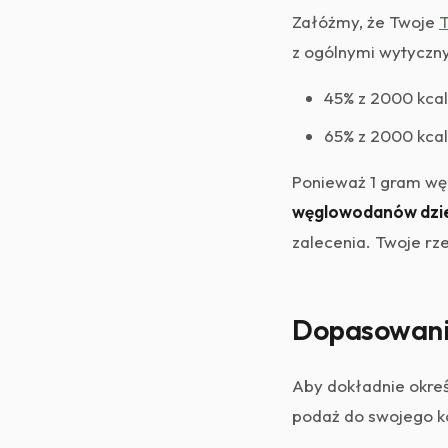
Załóżmy, że Twoje
T
z ogólnymi wytyczn
45% z 2000 kca
65% z 2000 kca
Ponieważ 1 gram węg
węglowodanów dzi
zalecenia. Twoje rz
Dopasowani
Aby dokładnie okreś
podaż do swojego k