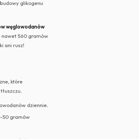
dbudowy glikogenu
mów węglowodanów
do nawet 560 gramów
 ani rusz!
zne, które
tłuszczu.
owodanów dziennie.
30-50 gramów