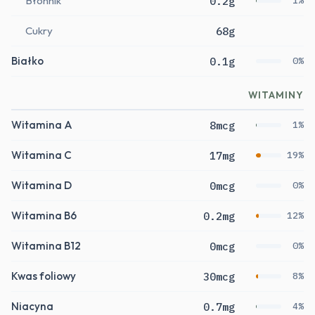
Błonnik
0.2g
1%
Cukry
68g
Białko
0.1g
0%
WITAMINY
Witamina A
8mcg
1%
Witamina C
17mg
19%
Witamina D
0mcg
0%
Witamina B6
0.2mg
12%
Witamina B12
0mcg
0%
Kwas foliowy
30mcg
8%
Niacyna
0.7mg
4%