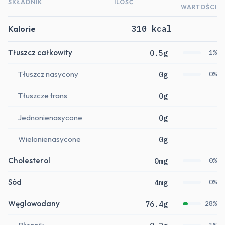
SKŁADNIK
ILOŚĆ
WARTOŚCI
Kalorie
310 kcal
Tłuszcz całkowity
0.5g
1%
Tłuszcz nasycony
0g
0%
Tłuszcze trans
0g
Jednonienasycone
0g
Wielonienasycone
0g
Cholesterol
0mg
0%
Sód
4mg
0%
Węglowodany
76.4g
28%