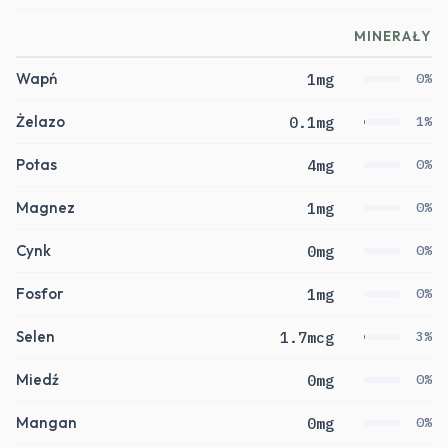
MINERAŁY
Wapń
1mg
0%
Żelazo
0.1mg
1%
Potas
4mg
0%
Magnez
1mg
0%
Cynk
0mg
0%
Fosfor
1mg
0%
Selen
1.7mcg
3%
Miedź
0mg
0%
Mangan
0mg
0%