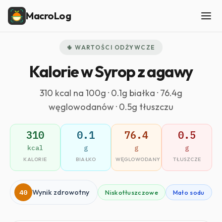
MacroLog
🌵 WARTOŚCI ODŻYWCZE
Kalorie w Syrop z agawy
310 kcal na 100g · 0.1g białka · 76.4g
węglowodanów · 0.5g tłuszczu
310
0.1
76.4
0.5
kcal
g
g
g
KALORIE
BIAŁKO
WĘGLOWODANY
TŁUSZCZE
40
Wynik zdrowotny
Niskotłuszczowe
Mało sodu