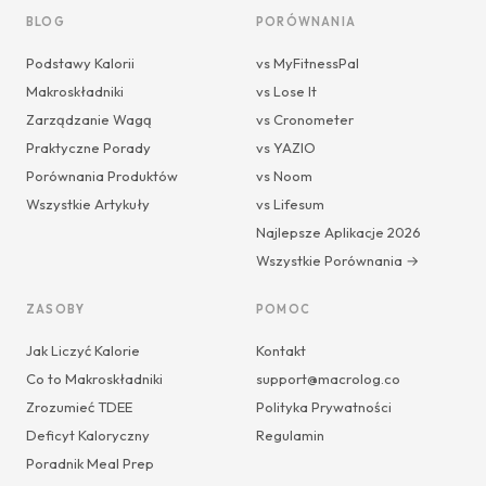
BLOG
PORÓWNANIA
Podstawy Kalorii
vs MyFitnessPal
Makroskładniki
vs Lose It
Zarządzanie Wagą
vs Cronometer
Praktyczne Porady
vs YAZIO
Porównania Produktów
vs Noom
Wszystkie Artykuły
vs Lifesum
Najlepsze Aplikacje 2026
Wszystkie Porównania →
ZASOBY
POMOC
Jak Liczyć Kalorie
Kontakt
Co to Makroskładniki
support@macrolog.co
Zrozumieć TDEE
Polityka Prywatności
Deficyt Kaloryczny
Regulamin
Poradnik Meal Prep