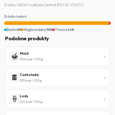
Źródło: USDA FoodData Central (FDC ID: 170277)
Źródło kalorii
Białko
0%
Węglowodany
98%
Tłuszcze
2%
Podobne produkty
Miód
🍯
304 kcal / 100g
Czekolada
🍫
579 kcal / 100g
Lody
🍦
207 kcal / 100g