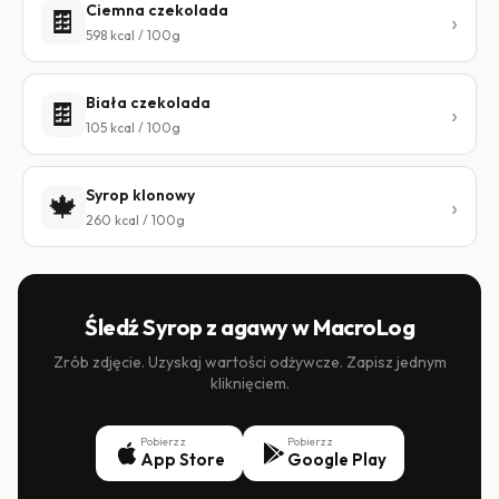
Ciemna czekolada
🍫
598 kcal / 100g
Biała czekolada
🍫
105 kcal / 100g
Syrop klonowy
🍁
260 kcal / 100g
Śledź Syrop z agawy w MacroLog
Zrób zdjęcie. Uzyskaj wartości odżywcze. Zapisz jednym
kliknięciem.
Pobierz z
Pobierz z
App Store
Google Play