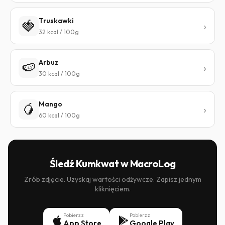
Truskawki
🍓
32 kcal / 100g
Arbuz
🍉
30 kcal / 100g
Mango
🥭
60 kcal / 100g
Śledź Kumkwat w MacroLog
Zrób zdjęcie. Uzyskaj wartości odżywcze. Zapisz jednym
kliknięciem.
Pobierz z
Pobierz z
App Store
Google Play