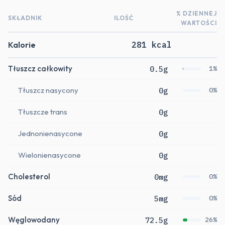
% DZIENNEJ
SKŁADNIK
ILOŚĆ
WARTOŚCI
Kalorie
281 kcal
Tłuszcz całkowity
0.5g
1%
Tłuszcz nasycony
0g
0%
Tłuszcze trans
0g
Jednonienasycone
0g
Wielonienasycone
0g
Cholesterol
0mg
0%
Sód
5mg
0%
Węglowodany
72.5g
26%