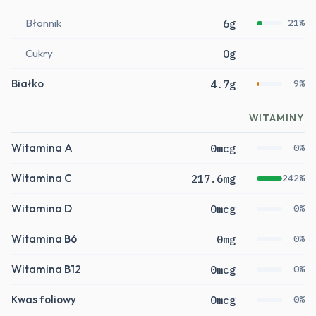
Błonnik
6g
21%
Cukry
0g
Białko
4.7g
9%
WITAMINY
Witamina A
0mcg
0%
Witamina C
217.6mg
242%
Witamina D
0mcg
0%
Witamina B6
0mg
0%
Witamina B12
0mcg
0%
Kwas foliowy
0mcg
0%