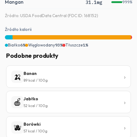
Mangan
31.1mg
999%
Źródło: USDA FoodData Central (FDC ID: 168152)
Źródło kalorii
Białko
6%
Węglowodany
93%
Tłuszcze
1%
Podobne produkty
Banan
🍌
89 kcal / 100g
Jabłko
🍎
52 kcal / 100g
Borówki
🫐
57 kcal / 100g