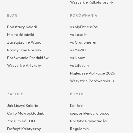
Wszystkie Kalkulatory →
BLOG
PORÓWNANIA
Podstawy Kalorii
vs MyFitnessPal
Makroskładniki
vs Lose It
Zarządzanie Wagą
vs Cronometer
Praktyczne Porady
vs YAZIO
Porównania Produktów
vs Noom
Wszystkie Artykuły
vs Lifesum
Najlepsze Aplikacje 2026
Wszystkie Porównania →
ZASOBY
POMOC
Jak Liczyć Kalorie
Kontakt
Co to Makroskładniki
support@macrolog.co
Zrozumieć TDEE
Polityka Prywatności
Deficyt Kaloryczny
Regulamin