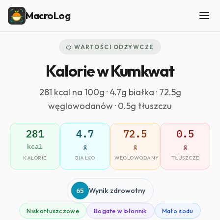
MacroLog
🍊 WARTOŚCI ODŻYWCZE
Kalorie w Kumkwat
281 kcal na 100g · 4.7g białka · 72.5g
węglowodanów · 0.5g tłuszczu
281
4.7
72.5
0.5
kcal
g
g
g
KALORIE
BIAŁKO
WĘGLOWODANY
TŁUSZCZE
65
Wynik zdrowotny
Niskotłuszczowe
Bogate w błonnik
Mało sodu