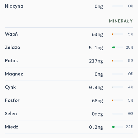
Niacyna
0mg
0%
MINERAŁY
Wapń
63mg
5%
Żelazo
5.1mg
28%
Potas
217mg
5%
Magnez
0mg
0%
Cynk
0.4mg
4%
Fosfor
68mg
5%
Selen
0mcg
0%
Miedź
0.2mg
22%