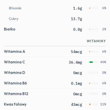
Błonnik
1.6g
6%
Cukry
13.7g
Białko
0.8g
2%
WITAMINY
Witamina A
54mcg
6%
Witamina C
36.4mg
40%
Witamina D
0mcg
0%
Witamina B6
0.1mg
6%
Witamina B12
0mcg
0%
Kwas foliowy
43mcg
11%