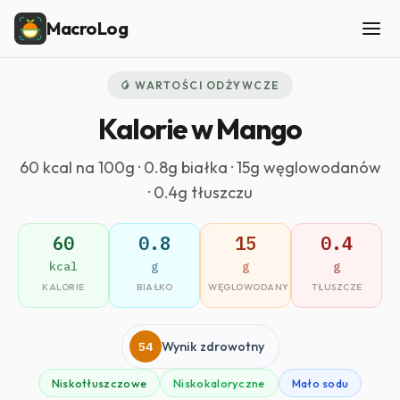
MacroLog
🥭 WARTOŚCI ODŻYWCZE
Kalorie w Mango
60 kcal na 100g · 0.8g białka · 15g węglowodanów
· 0.4g tłuszczu
60
0.8
15
0.4
kcal
g
g
g
KALORIE
BIAŁKO
WĘGLOWODANY
TŁUSZCZE
54
Wynik zdrowotny
Niskotłuszczowe
Niskokaloryczne
Mało sodu