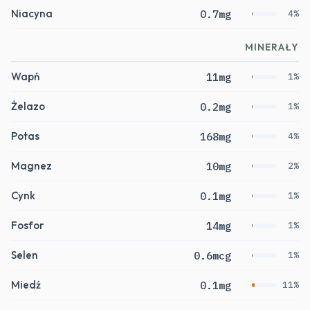
Niacyna
0.7mg
4%
MINERAŁY
Wapń
11mg
1%
Żelazo
0.2mg
1%
Potas
168mg
4%
Magnez
10mg
2%
Cynk
0.1mg
1%
Fosfor
14mg
1%
Selen
0.6mcg
1%
Miedź
0.1mg
11%