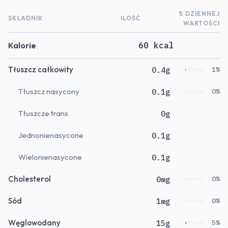
% DZIENNEJ
SKŁADNIK
ILOŚĆ
WARTOŚCI
Kalorie
60 kcal
Tłuszcz całkowity
0.4g
1%
Tłuszcz nasycony
0.1g
0%
Tłuszcze trans
0g
Jednonienasycone
0.1g
Wielonienasycone
0.1g
Cholesterol
0mg
0%
Sód
1mg
0%
Węglowodany
15g
5%