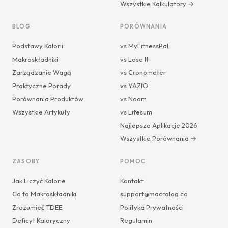
Wszystkie Kalkulatory →
BLOG
PORÓWNANIA
Podstawy Kalorii
vs MyFitnessPal
Makroskładniki
vs Lose It
Zarządzanie Wagą
vs Cronometer
Praktyczne Porady
vs YAZIO
Porównania Produktów
vs Noom
Wszystkie Artykuły
vs Lifesum
Najlepsze Aplikacje 2026
Wszystkie Porównania →
ZASOBY
POMOC
Jak Liczyć Kalorie
Kontakt
Co to Makroskładniki
support@macrolog.co
Zrozumieć TDEE
Polityka Prywatności
Deficyt Kaloryczny
Regulamin