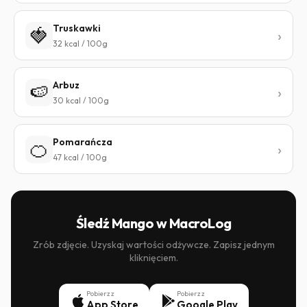
Truskawki
🍓
32 kcal / 100g
Arbuz
🍉
30 kcal / 100g
Pomarańcza
🍊
47 kcal / 100g
Śledź Mango w MacroLog
Zrób zdjęcie. Uzyskaj wartości odżywcze. Zapisz jednym
kliknięciem.
Pobierz z
Pobierz z
App Store
Google Play