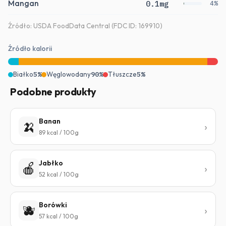
Mangan
0.1mg
4%
Źródło: USDA FoodData Central (FDC ID: 169910)
Źródło kalorii
Białko
5%
Węglowodany
90%
Tłuszcze
5%
Podobne produkty
Banan
🍌
89 kcal / 100g
Jabłko
🍎
52 kcal / 100g
Borówki
🫐
57 kcal / 100g