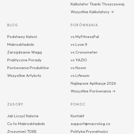
Kalkulator Tkanki Tłuszczowej
Wszystkie Kalkulatory →
BLOG
PORÓWNANIA
Podstawy Kalorii
vs MyFitnessPal
Makroskładniki
vs Lose It
Zarządzanie Wagą
vs Cronometer
Praktyczne Porady
vs YAZIO
Porównania Produktów
vs Noom
Wszystkie Artykuły
vs Lifesum
Najlepsze Aplikacje 2026
Wszystkie Porównania →
ZASOBY
POMOC
Jak Liczyć Kalorie
Kontakt
Co to Makroskładniki
support@macrolog.co
Zrozumieć TDEE
Polityka Prywatności