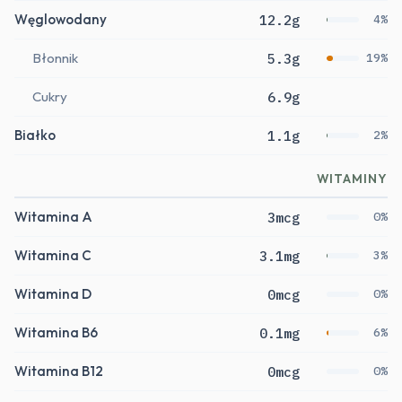
Węglowodany
12.2g
4%
Błonnik
5.3g
19%
Cukry
6.9g
Białko
1.1g
2%
WITAMINY
Witamina A
3mcg
0%
Witamina C
3.1mg
3%
Witamina D
0mcg
0%
Witamina B6
0.1mg
6%
Witamina B12
0mcg
0%