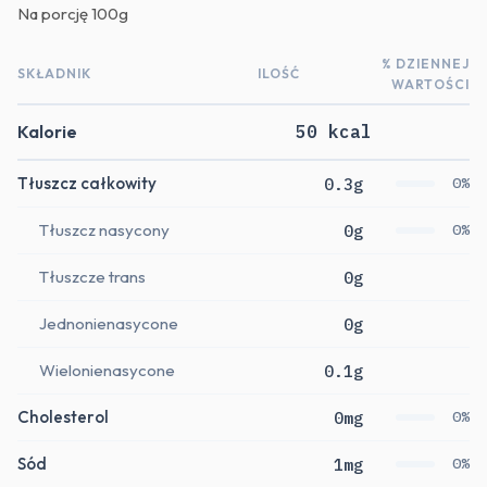
Na porcję
100g
% DZIENNEJ
SKŁADNIK
ILOŚĆ
WARTOŚCI
Kalorie
50 kcal
Tłuszcz całkowity
0.3g
0%
Tłuszcz nasycony
0g
0%
Tłuszcze trans
0g
Jednonienasycone
0g
Wielonienasycone
0.1g
Cholesterol
0mg
0%
Sód
1mg
0%