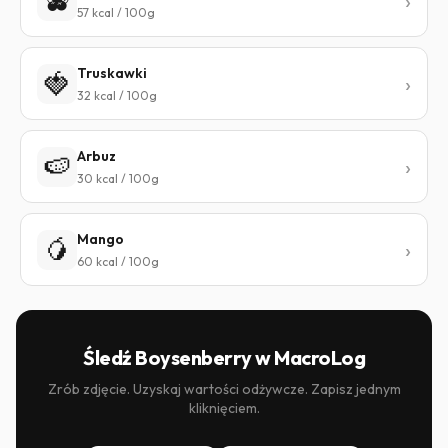
🫐
57 kcal / 100g
Truskawki
🍓
32 kcal / 100g
Arbuz
🍉
30 kcal / 100g
Mango
🥭
60 kcal / 100g
Śledź Boysenberry w MacroLog
Zrób zdjęcie. Uzyskaj wartości odżywcze. Zapisz jednym
kliknięciem.