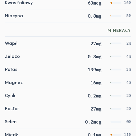
Kwas foliowy
63mcg
16%
Niacyna
0.8mg
5%
MINERAŁY
Wapń
27mg
2%
Żelazo
0.8mg
4%
Potas
139mg
3%
Magnez
16mg
4%
Cynk
0.2mg
2%
Fosfor
27mg
2%
Selen
0.2mcg
0%
Miedź
0.1mg
11%