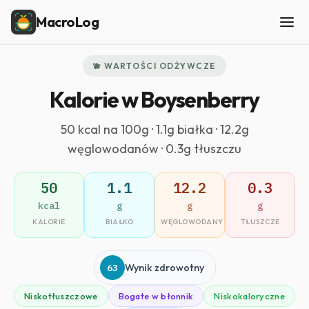
MacroLog
🫐 WARTOŚCI ODŻYWCZE
Kalorie w Boysenberry
50 kcal na 100g · 1.1g białka · 12.2g
węglowodanów · 0.3g tłuszczu
50
1.1
12.2
0.3
kcal
g
g
g
KALORIE
BIAŁKO
WĘGLOWODANY
TŁUSZCZE
63
Wynik zdrowotny
Niskotłuszczowe
Bogate w błonnik
Niskokaloryczne