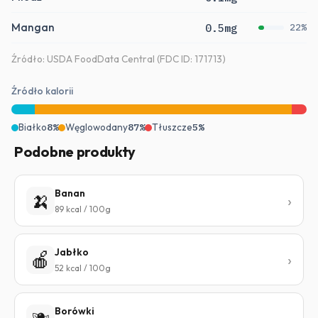
Mangan
0.5mg
22%
Źródło: USDA FoodData Central (FDC ID: 171713)
Źródło kalorii
Białko
8%
Węglowodany
87%
Tłuszcze
5%
Podobne produkty
Banan
🍌
89 kcal / 100g
Jabłko
🍎
52 kcal / 100g
Borówki