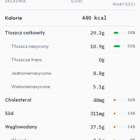
SKŁADNIK
ILOŚĆ
WARTOŚCI
Kalorie
440 kcal
Tłuszcz całkowity
29.3g
38%
Tłuszcz nasycony
10.9g
55%
Tłuszcze trans
0g
Jednonienasycone
8.8g
Wielonienasycone
5.1g
Cholesterol
48mg
16%
Sód
311mg
14%
Węglowodany
37.5g
14%