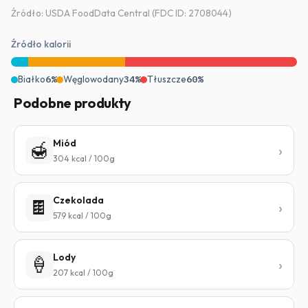
Źródło: USDA FoodData Central (FDC ID: 2708044)
Źródło kalorii
Białko
6%
Węglowodany
34%
Tłuszcze
60%
Podobne produkty
Miód
🍯
304 kcal / 100g
Czekolada
🍫
579 kcal / 100g
Lody
🍦
207 kcal / 100g