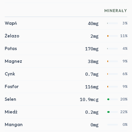
MINERAŁY
Wapń
40mg
3%
Żelazo
2mg
11%
Potas
170mg
4%
Magnez
38mg
9%
Cynk
0.7mg
6%
Fosfor
116mg
9%
Selen
10.9mcg
20%
Miedź
0.2mg
22%
Mangan
0mg
0%