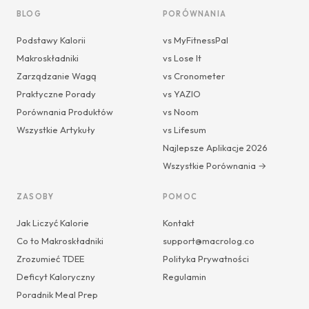
BLOG
PORÓWNANIA
Podstawy Kalorii
vs MyFitnessPal
Makroskładniki
vs Lose It
Zarządzanie Wagą
vs Cronometer
Praktyczne Porady
vs YAZIO
Porównania Produktów
vs Noom
Wszystkie Artykuły
vs Lifesum
Najlepsze Aplikacje 2026
Wszystkie Porównania →
ZASOBY
POMOC
Jak Liczyć Kalorie
Kontakt
Co to Makroskładniki
support@macrolog.co
Zrozumieć TDEE
Polityka Prywatności
Deficyt Kaloryczny
Regulamin
Poradnik Meal Prep