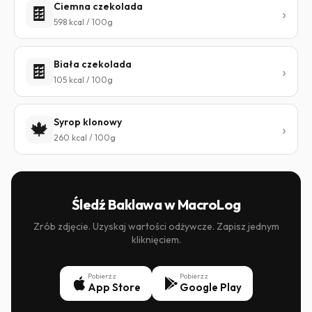
Ciemna czekolada
🍫
598 kcal / 100g
Biała czekolada
🍫
105 kcal / 100g
Syrop klonowy
🍁
260 kcal / 100g
Śledź Baklawa w MacroLog
Zrób zdjęcie. Uzyskaj wartości odżywcze. Zapisz jednym
kliknięciem.
Pobierz z
Pobierz z
App Store
Google Play