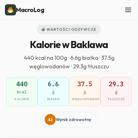
MacroLog
🍯 WARTOŚCI ODŻYWCZE
Kalorie w Baklawa
440 kcal na 100g · 6.6g białka · 37.5g
węglowodanów · 29.3g tłuszczu
440
6.6
37.5
29.3
kcal
g
g
g
KALORIE
BIAŁKO
WĘGLOWODANY
TŁUSZCZE
42
Wynik zdrowotny