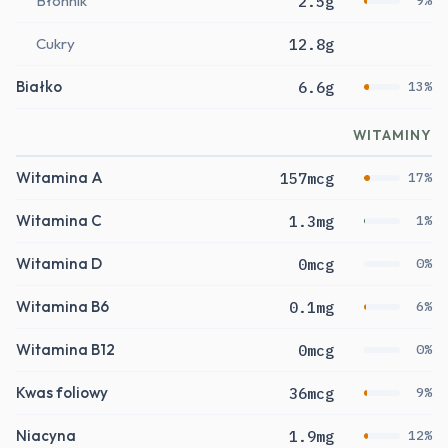
Błonnik
2.5g
9%
Cukry
12.8g
Białko
6.6g
13%
WITAMINY
Witamina A
157mcg
17%
Witamina C
1.3mg
1%
Witamina D
0mcg
0%
Witamina B6
0.1mg
6%
Witamina B12
0mcg
0%
Kwas foliowy
36mcg
9%
Niacyna
1.9mg
12%