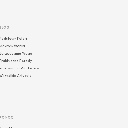
BLOG
Podstawy Kalorii
Makroskładniki
Zarządzanie Wagą
Praktyczne Porady
Porównania Produktów
Wszystkie Artykuły
POMOC