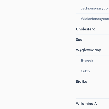
Jednonienasyco
Wielonienasyco
Cholesterol
Sód
Węglowodany
Błonnik
Cukry
Białko
Witamina A