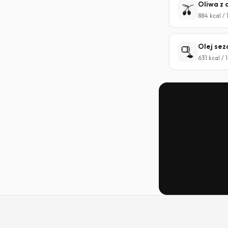
Oliwa z 
🫒
884 kcal /
Olej se
🫗
631 kcal /