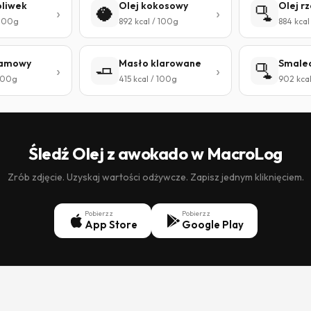
oliwek
Olej kokosowy
Olej r
🥥
🫗
 100g
892 kcal / 100g
884 kcal
zamowy
Masło klarowane
Smale
🧈
🫗
 100g
415 kcal / 100g
902 kca
Śledź Olej z awokado w MacroLog
Zrób zdjęcie. Uzyskaj wartości odżywcze. Zapisz jednym kliknięciem.
Pobierz z
Pobierz z
App Store
Google Play