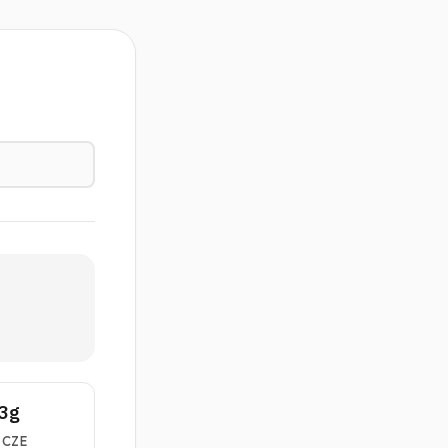
3g
ZCZE