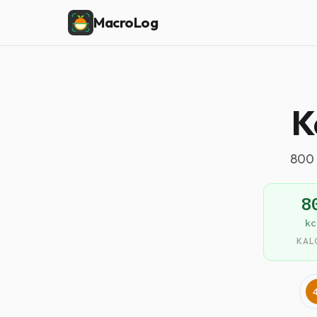
MacroLog
K
800 
8
kc
KAL