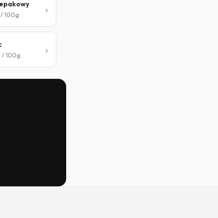
zepakowy
 / 100g
c
l / 100g