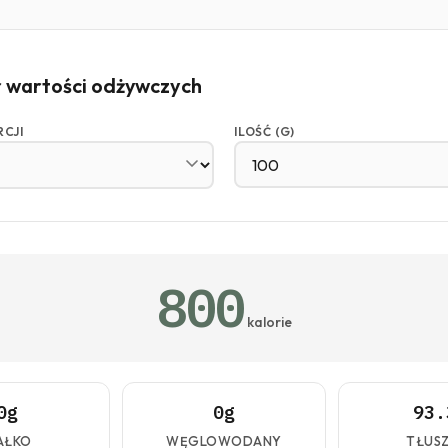
r wartości odżywczych
RCJI
ILOŚĆ (G)
800
kalorie
0g
0g
93.
AŁKO
WĘGLOWODANY
TŁUS