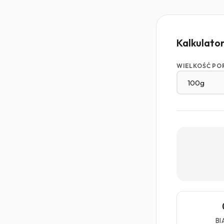
Kalkulato
WIELKOŚĆ PO
BI