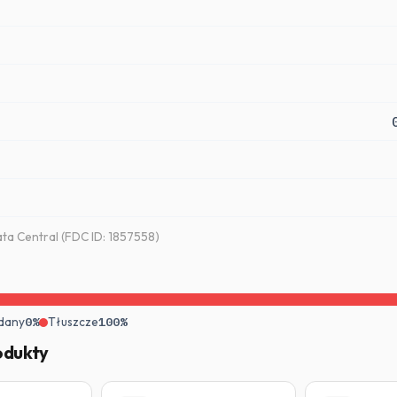
a Central (FDC ID: 1857558)
dany
0%
Tłuszcze
100%
odukty