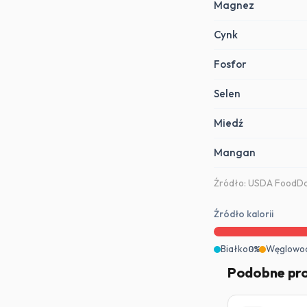
Magnez
Cynk
Fosfor
Selen
Miedź
Mangan
Źródło: USDA FoodDat
Źródło kalorii
Białko
0%
Węglowo
Podobne pr