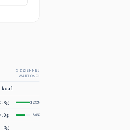
% DZIENNEJ
WARTOŚCI
 kcal
3.3g
120%
3.3g
66%
0g