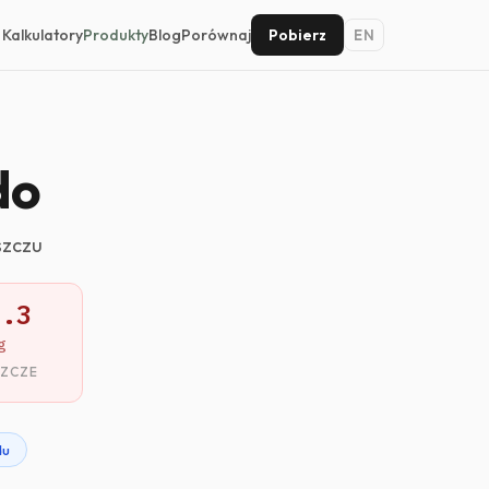
Kalkulatory
Produkty
Blog
Porównaj
Pobierz
EN
do
szczu
3.3
g
SZCZE
du