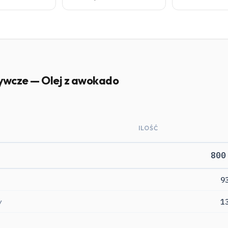
ywcze — Olej z awokado
ILOŚĆ
800
9
y
1