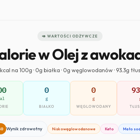
🥑 WARTOŚCI ODŻYWCZE
alorie w Olej z awoka
kcal na 100g · 0g białka · 0g węglowodanów · 93.3g tłu
00
0
0
9
al
g
g
ORIE
BIAŁKO
WĘGLOWODANY
TŁU
40
Wynik zdrowotny
Niskowęglowodanowe
Keto
Mało so