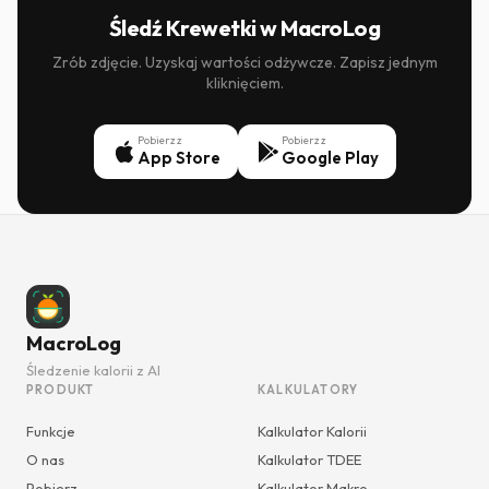
Śledź Krewetki w MacroLog
Zrób zdjęcie. Uzyskaj wartości odżywcze. Zapisz jednym
kliknięciem.
Pobierz z
Pobierz z
App Store
Google Play
MacroLog
Śledzenie kalorii z AI
PRODUKT
KALKULATORY
Funkcje
Kalkulator Kalorii
O nas
Kalkulator TDEE
Pobierz
Kalkulator Makro