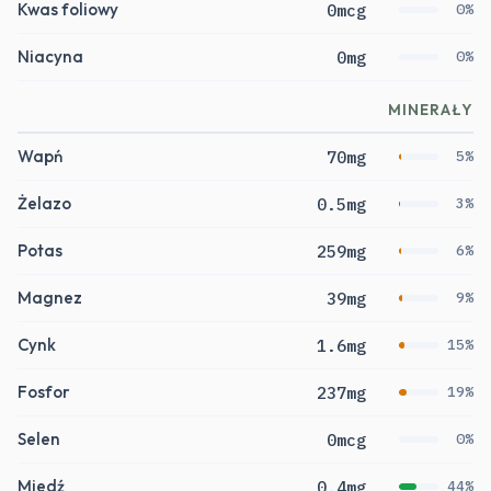
Kwas foliowy
0mcg
0%
Niacyna
0mg
0%
MINERAŁY
Wapń
70mg
5%
Żelazo
0.5mg
3%
Potas
259mg
6%
Magnez
39mg
9%
Cynk
1.6mg
15%
Fosfor
237mg
19%
Selen
0mcg
0%
Miedź
0.4mg
44%