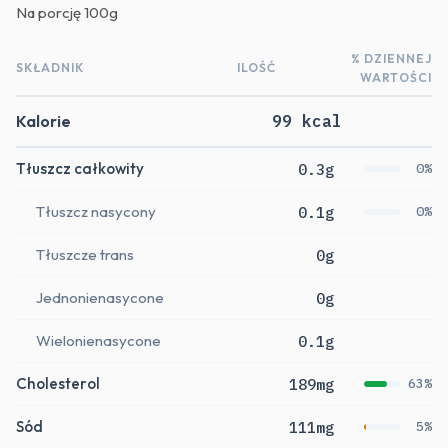
Na porcję
100g
% DZIENNEJ
SKŁADNIK
ILOŚĆ
WARTOŚCI
Kalorie
99 kcal
Tłuszcz całkowity
0.3g
0%
Tłuszcz nasycony
0.1g
0%
Tłuszcze trans
0g
Jednonienasycone
0g
Wielonienasycone
0.1g
Cholesterol
189mg
63%
Sód
111mg
5%