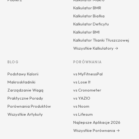
Kalkulator BMR
Kalkulator Białka
Kalkulator Deficytu
Kalkulator BMI
Kalkulator Tkanki Tłuszczowej
Wszystkie Kalkulatory →
BLOG
PORÓWNANIA
Podstawy Kalorii
vs MyFitnessPal
Makroskładniki
vs Lose It
Zarządzanie Wagą
vs Cronometer
Praktyczne Porady
vs YAZIO
Porównania Produktów
vs Noom
Wszystkie Artykuły
vs Lifesum
Najlepsze Aplikacje 2026
Wszystkie Porównania →