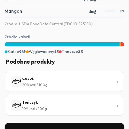
Mangan
0mg
0%
Źródło: USDA FoodData Central (FDC ID: 175180)
Źródło kalorii
Białko
96%
Węglowodany
1%
Tłuszcze
3%
Podobne produkty
Łosoś
🐟
208 kcal / 100g
Tuńczyk
🐟
109 kcal / 100g