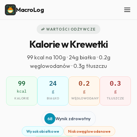
MacroLog
🦐 WARTOŚCI ODŻYWCZE
Kalorie w Krewetki
99 kcal na 100g · 24g białka · 0.2g
węglowodanów · 0.3g tłuszczu
99
24
0.2
0.3
kcal
g
g
g
KALORIE
BIAŁKO
WĘGLOWODANY
TŁUSZCZE
68
Wynik zdrowotny
Wysokobiałkowe
Niskowęglowodanowe