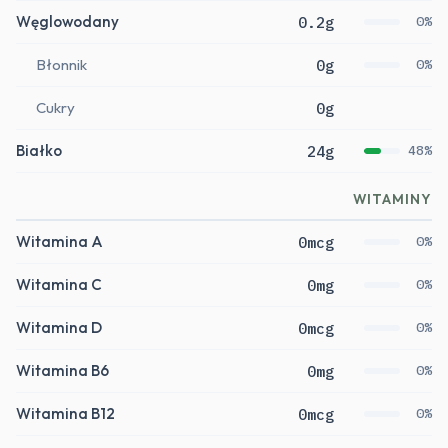
Węglowodany
0.2g
0%
Błonnik
0g
0%
Cukry
0g
Białko
24g
48%
WITAMINY
Witamina A
0mcg
0%
Witamina C
0mg
0%
Witamina D
0mcg
0%
Witamina B6
0mg
0%
Witamina B12
0mcg
0%