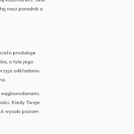
aj nasz poradnik o
 ciało produkuje
ka, o tyle jego
przyja odkładaniu
ha.
 z węglowodanami.
ości. Kiedy Twoje
. A wysoki poziom