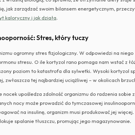
ię, jak zarządzać swoim bilansem energetycznym, przeczyt
yt kaloryczny i jak działa
.
inooporność: Stres, który tuczy
anizmu ogromny stres fizjologiczny. W odpowiedzi na niego
ormonu stresu. O ile kortyzol rano pomaga nam wstać z łóż
zony poziom to katastrofa dla sylwetki. Wysoki kortyzol s
ej, zwłaszcza tej najbardziej uciążliwej – w okolicach brzuc
ie nocek upośledza zdolność organizmu do radzenia sobie
anych nocy może prowadzić do tymczasowej insulinooporn
eagować na insulinę, organizm musi produkować jej więcej
 blokuje spalanie tłuszczu, promując jego magazynowanie.