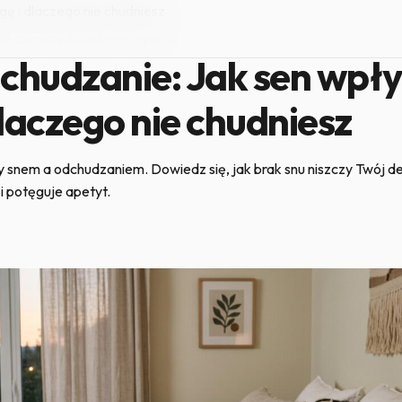
ę i dlaczego nie chudniesz
25 czerwca 2026
·
5 min czytania
dchudzanie: Jak sen wpł
laczego nie chudniesz
 snem a odchudzaniem. Dowiedz się, jak brak snu niszczy Twój de
i potęguje apetyt.