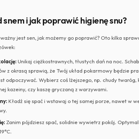
d snem i jak poprawić higienę snu?
k ważny jest sen, jak możemy go poprawić? Oto kilka spr
zówek:
olację:
Unikaj ciężkostrawnych, tłustych dań na noc. Sch
ów z okrasą sprawią, że Twój układ pokarmowy będzie pr
st odpoczywać. Wybierz coś lżejszego, np. chudy twaróg, 
ej kazeiny, czy kaszę gryczaną z warzywami.
ny:
Kładź się spać i wstawaj o tej samej porze, nawet w w
wy.
ię:
Zanim pójdziesz spać, solidnie wywietrz pokój. Optyma
19°C.