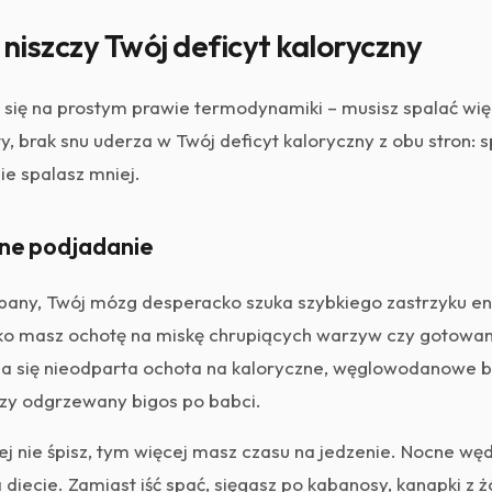
 niszczy Twój deficyt kaloryczny
się na prostym prawie termodynamiki – musisz spalać więce
y, brak snu uderza w Twój deficyt kaloryczny z obu stron: s
ie spalasz mniej.
cne podjadanie
pany, Twój mózg desperacko szuka szybkiego zastrzyku ene
o masz ochotę na miskę chrupiących warzyw czy gotowaną
ia się nieodparta ochota na kaloryczne, węglowodanowe b
 czy odgrzewany bigos po babci.
j nie śpisz, tym więcej masz czasu na jedzenie. Nocne węd
 diecie. Zamiast iść spać, sięgasz po kabanosy, kanapki z