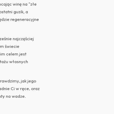
ucając winę na "złe
statni guzik, a
zędzie regeneracyjne
ześnie najczęściej
ym świecie
oim celem jest
otażu własnych
rawdzimy, jak jego
dnie Ci w ręce, oraz
kty na wadze.