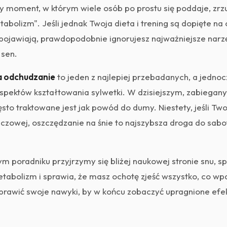
cy moment, w którym wiele osób po prostu się poddaje, zrz
abolizm". Jeśli jednak Twoja dieta i trening są dopięte na o
e pojawiają, prawdopodobnie ignorujesz najważniejsze nar
 sen.
a odchudzanie
to jeden z najlepiej przebadanych, a jednoc
pektów kształtowania sylwetki. W dzisiejszym, zabiegan
sto traktowane jest jak powód do dumy. Niestety, jeśli Tw
szczowej, oszczędzanie na śnie to najszybsza droga do sab
poradniku przyjrzymy się bliżej naukowej stronie snu, sp
etabolizm i sprawia, że masz ochotę zjeść wszystko, co wpa
rawić swoje nawyki, by w końcu zobaczyć upragnione efe