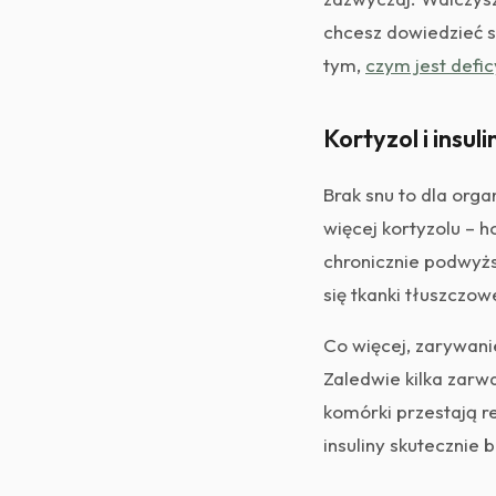
chcesz dowiedzieć s
tym,
czym jest defic
Kortyzol i insul
Brak snu to dla org
więcej kortyzolu – h
chronicznie podwyżs
się tkanki tłuszczow
Co więcej, zarywan
Zaledwie kilka zarw
komórki przestają r
insuliny skutecznie