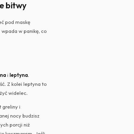
e bitwy
zeć pod maskę
y wpada w panikę, co
ina
i
leptyna
.
ć. Z kolei leptyna to
żyć widelec.
greliny i
anej nocy budzisz
ch porcji niż
się koszmarem. Jeśli