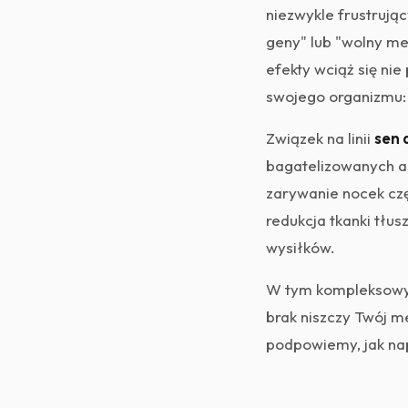
niezwykle frustrują
geny" lub "wolny met
efekty wciąż się ni
swojego organizmu:
Związek na linii
sen 
bagatelizowanych as
zarywanie nocek czę
redukcja tkanki tłu
wysiłków.
W tym kompleksowym 
brak niszczy Twój m
podpowiemy, jak nap