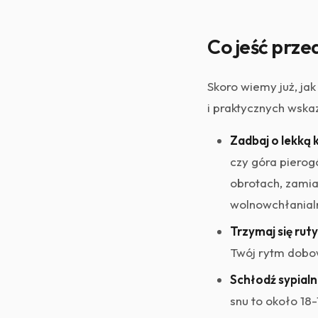
Co jeść prze
Skoro wiemy już, ja
i praktycznych wska
Zadbaj o lekką k
czy góra pierog
obrotach, zamia
wolnowchłanialn
Trzymaj się ruty
Twój rytm dobo
Schłodź sypialn
snu to około 18-