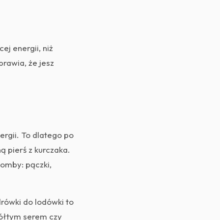
j energii, niż
prawia, że jesz
rgii. To dlatego po
 pierś z kurczaka.
omby: pączki,
rówki do lodówki to
 żółtym serem czy