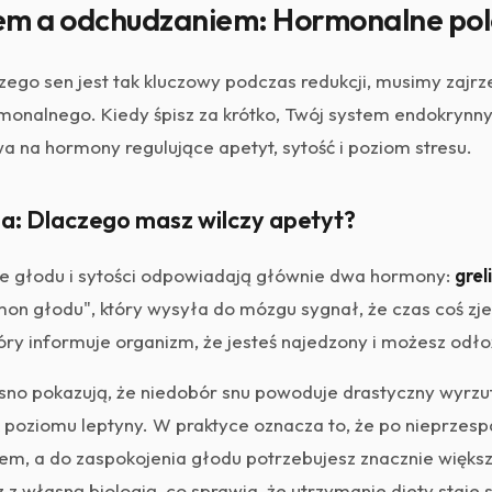
em a odchudzaniem: Hormonalne pol
zego sen jest tak kluczowy podczas redukcji, musimy zajr
onalnego. Kiedy śpisz za krótko, Twój system endokrynn
 na hormony regulujące apetyt, sytość i poziom stresu.
na: Dlaczego masz wilczy apetyt?
e głodu i sytości odpowiadają głównie dwa hormony:
grel
mon głodu", który wysyła do mózgu sygnał, że czas coś zjeś
tóry informuje organizm, że jesteś najedzony i możesz odło
no pokazują, że niedobór snu powoduje drastyczny wyrzut 
poziomu leptyny. W praktyce oznacza to, że po nieprzesp
tem, a do zaspokojenia głodu potrzebujesz znacznie większy
z własną biologią, co sprawia, że utrzymanie diety staje 