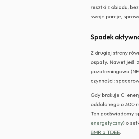
resztki z obiadu, be
swoje porcje, spraw
Spadek aktywno
Z drugiej strony rów
ospały. Nawet jeśli 
pozatreningowa (NEA
czynności: spacerow
Gdy brakuje Ci ener
oddalonego o 300 m
Ten podświadomy s
energetyczny)
o setk
BMR a TDEE
.