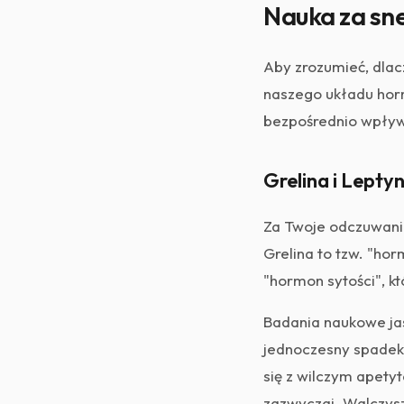
Nauka za sn
Aby zrozumieć, dlac
naszego układu horm
bezpośrednio wpływa
Grelina i Lepty
Za Twoje odczuwani
Grelina to tzw. "hor
"hormon sytości", k
Badania naukowe jas
jednoczesny spadek 
się z wilczym apety
zazwyczaj. Walczysz 