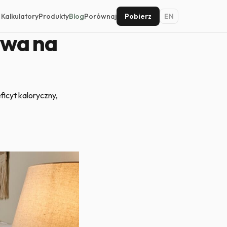
Kalkulatory
Produkty
Blog
Porównaj
Pobierz
EN
ywa na
ficyt kaloryczny,