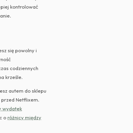
epiej kontrolować
anie.
esz się powolny i
wność
dczas codziennych
a krześle.
iesz autem do sklepu
 przed Netflixem.
y wydatek
ąc o
różnicy między