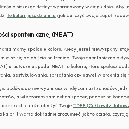
zlitośnie niszcząc deficyt wypracowany w ciągu dnia. Aby l
dź,
ile kalorii jeść dziennie
i jak obliczyć swoje zapotrzebow
ści spontanicznej (NEAT)
nania mamy spalanie kalorii. Kiedy jesteś niewyspany, staj
zmusisz się do pójścia na trening, Twoja spontaniczna akty
T) drastycznie spada. NEAT to kalorie, które spalasz po
ania, gestykulowania, sprzątania czy nawet wiercenia się n
gii, podświadomie wybierasz windę zamiast schodów, jedz
etrów, a wieczorem zamiast na spacer, padasz na kanapę
padek ruchu może obniżyć Twoje
TDEE (Całkowity dobow
i kalorii! Warto dokładnie zrozumieć, jak to działa, czytaj