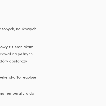
awdzonych, naukowych
abowy z ziemniakami
acował na pełnych
który dostarczy
eekendy. To reguluje
lna temperatura do