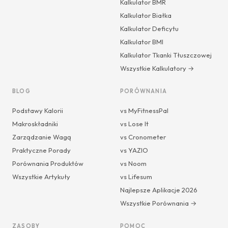
Kalkulator BMR
Kalkulator Białka
Kalkulator Deficytu
Kalkulator BMI
Kalkulator Tkanki Tłuszczowej
Wszystkie Kalkulatory →
BLOG
PORÓWNANIA
Podstawy Kalorii
vs MyFitnessPal
Makroskładniki
vs Lose It
Zarządzanie Wagą
vs Cronometer
Praktyczne Porady
vs YAZIO
Porównania Produktów
vs Noom
Wszystkie Artykuły
vs Lifesum
Najlepsze Aplikacje 2026
Wszystkie Porównania →
ZASOBY
POMOC