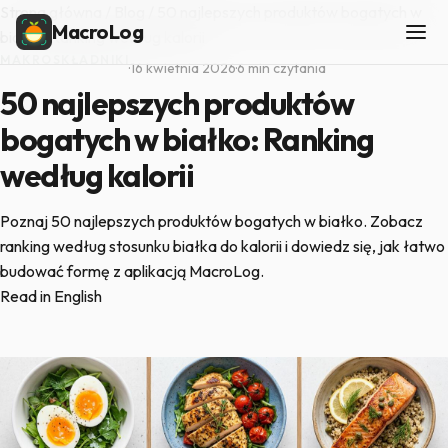
Strona główna
/
Blog
/
50 najlepszych produktów bogatych w
MacroLog
białko: Ranking według kalorii
MAKROSKŁADNIKI
·
16 kwietnia 2026
·
6 min czytania
50 najlepszych produktów
bogatych w białko: Ranking
według kalorii
Poznaj 50 najlepszych produktów bogatych w białko. Zobacz
ranking według stosunku białka do kalorii i dowiedz się, jak łatwo
budować formę z aplikacją MacroLog.
Read in English