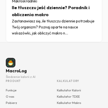
Makroskładniki
Ile tłuszczu jeść dziennie? Poradnik i
obliczenia makro
Zastanawiasz się, ile tłuszczu dziennie potrzebuje
Twój organizm? Poznaj oparte na nauce
wskazówki, jak obliczyć makro n...
MacroLog
Śledzenie kalorii z AI
PRODUKT
KALKULATORY
Funkcje
Kalkulator Kalorii
O nas
Kalkulator TDEE
Pobierz
Kalkulator Makro