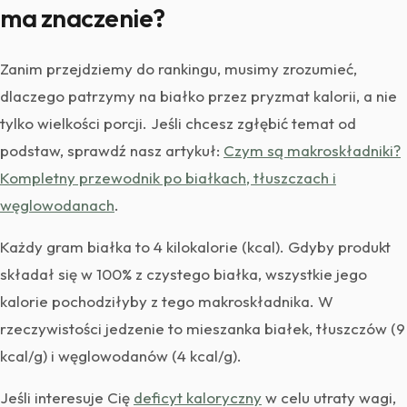
ma znaczenie?
Zanim przejdziemy do rankingu, musimy zrozumieć,
dlaczego patrzymy na białko przez pryzmat kalorii, a nie
tylko wielkości porcji. Jeśli chcesz zgłębić temat od
podstaw, sprawdź nasz artykuł:
Czym są makroskładniki?
Kompletny przewodnik po białkach, tłuszczach i
węglowodanach
.
Każdy gram białka to 4 kilokalorie (kcal). Gdyby produkt
składał się w 100% z czystego białka, wszystkie jego
kalorie pochodziłyby z tego makroskładnika. W
rzeczywistości jedzenie to mieszanka białek, tłuszczów (9
kcal/g) i węglowodanów (4 kcal/g).
Jeśli interesuje Cię
deficyt kaloryczny
w celu utraty wagi,