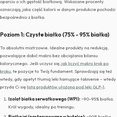
oparciu o ich gęstość białkową. Wskazane procenty
oznaczają, jaka część kalorii w danym produkcie pochodzi
bezpośrednio z białka.
Poziom 1: Czyste białko (75% - 95% białka)
To absolutni mistrzowie. Idealne produkty na redukcję,
pozwalające dobić makro bez obciążania bilansu
kalorycznego. Jeśli uczysz się,
jak liczyć makro krok po
kroku
, te pozycje to Twój fundament. Sprawdzają się też
wtedy, gdy apetyt tłumią leki hamujące łaknienie – wtedy
przyda Ci się
lista produktów ułożona pod leki GLP-1
.
Izolat białka serwatkowego (WPI):
~90-95% białka.
Król wygody, idealny po treningu.
Białka jaj (pasteryzowane w butelce):
~90% białka.