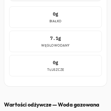
0g
BIAŁKO
7.1g
WĘGLOWODANY
0g
TŁUSZCZE
Wartości odżywcze — Woda gazowana