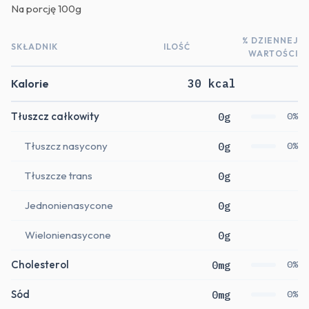
Na porcję
100g
% DZIENNEJ
SKŁADNIK
ILOŚĆ
WARTOŚCI
Kalorie
30 kcal
Tłuszcz całkowity
0g
0%
Tłuszcz nasycony
0g
0%
Tłuszcze trans
0g
Jednonienasycone
0g
Wielonienasycone
0g
Cholesterol
0mg
0%
Sód
0mg
0%