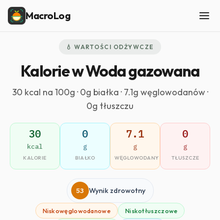
MacroLog
💧 WARTOŚCI ODŻYWCZE
Kalorie w Woda gazowana
30 kcal na 100g · 0g białka · 7.1g węglowodanów ·
0g tłuszczu
30
0
7.1
0
kcal
g
g
g
KALORIE
BIAŁKO
WĘGLOWODANY
TŁUSZCZE
53
Wynik zdrowotny
Niskowęglowodanowe
Niskotłuszczowe