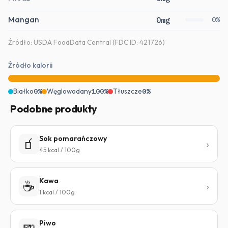
Mangan
0mg
0%
Źródło: USDA FoodData Central (FDC ID: 421726)
Źródło kalorii
Białko
0%
Węglowodany
100%
Tłuszcze
0%
Podobne produkty
Sok pomarańczowy
🧃
45 kcal / 100g
Kawa
☕
1 kcal / 100g
Piwo