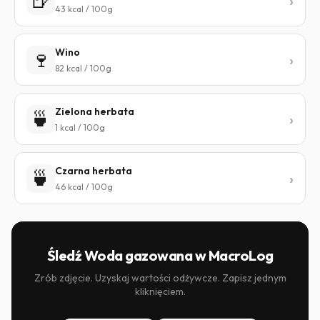
🍺
43 kcal / 100g
Wino
🍷
82 kcal / 100g
Zielona herbata
🍵
1 kcal / 100g
Czarna herbata
🍵
46 kcal / 100g
Śledź Woda gazowana w MacroLog
Zrób zdjęcie. Uzyskaj wartości odżywcze. Zapisz jednym
kliknięciem.