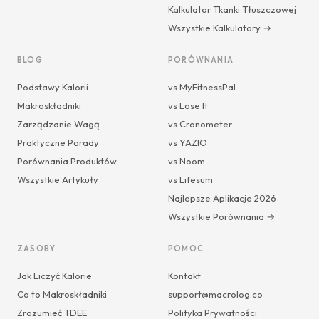
Kalkulator Tkanki Tłuszczowej
Wszystkie Kalkulatory →
BLOG
PORÓWNANIA
Podstawy Kalorii
vs MyFitnessPal
Makroskładniki
vs Lose It
Zarządzanie Wagą
vs Cronometer
Praktyczne Porady
vs YAZIO
Porównania Produktów
vs Noom
Wszystkie Artykuły
vs Lifesum
Najlepsze Aplikacje 2026
Wszystkie Porównania →
ZASOBY
POMOC
Jak Liczyć Kalorie
Kontakt
Co to Makroskładniki
support@macrolog.co
Zrozumieć TDEE
Polityka Prywatności