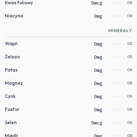
Kwas foliowy
0mcg
0%
Niacyna
0mg
0%
MINERAŁY
Wapń
0mg
0%
Żelazo
0mg
0%
Potas
0mg
0%
Magnez
0mg
0%
Cynk
0mg
0%
Fosfor
0mg
0%
Selen
0mcg
0%
Miedź
0mg
0%